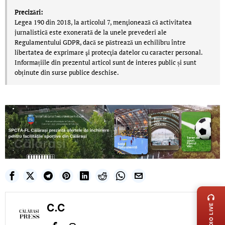
Precizări:
Legea 190 din 2018, la articolul 7, menţionează că activitatea
jurnalistică este exonerată de la unele prevederi ale
Regulamentului GDPR, dacă se păstrează un echilibru între
libertatea de exprimare şi protecţia datelor cu caracter personal.
Informațiile din prezentul articol sunt de interes public și sunt
obținute din surse publice deschise.
LIVE 
C.C
RADIO LIVE