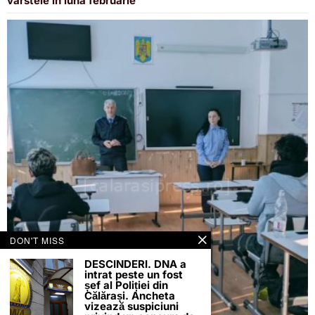
vârstele în luna februarie
DON'T MISS
DESCINDERI. DNA a
intrat peste un fost
șef al Poliției din
Călărași. Ancheta
vizează suspiciuni