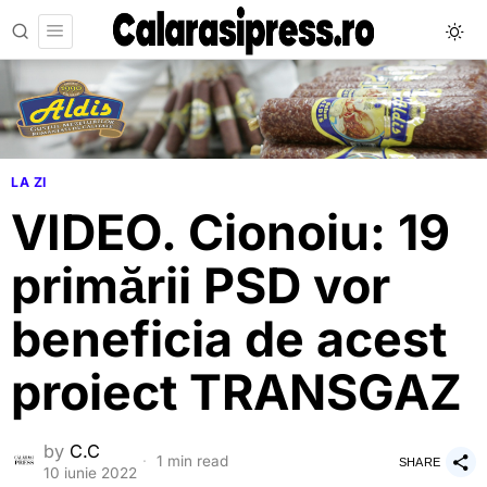
LA ZI
VIDEO. Cionoiu: 19
primării PSD vor
beneficia de acest
proiect TRANSGAZ
by
C.C
1 min read
SHARE
10 iunie 2022