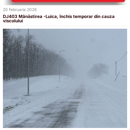
20 februarie 2026
DJ403 Mânăstirea -Luica, închis temporar din cauza
viscolului