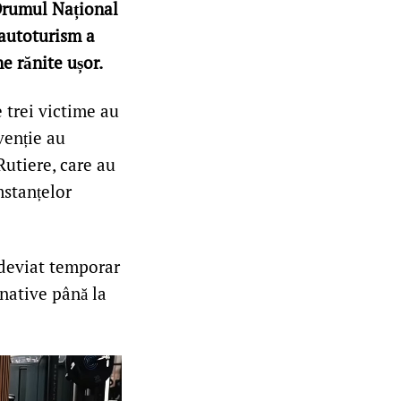
 Drumul Național
 autoturism a
ne rănite ușor.
e trei victime au
rvenție au
Rutiere, care au
mstanțelor
d deviat temporar
rnative până la