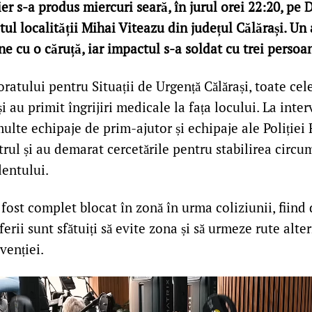
er s-a produs miercuri seară, în jurul orei 22:20, pe
tul localității Mihai Viteazu din județul Călărași. Un
une cu o căruță, iar impactul s-a soldat cu trei persoa
oratului pentru Situații de Urgență Călărași, toate cel
și au primit îngrijiri medicale la fața locului. La inte
ulte echipaje de prim-ajutor și echipaje ale Poliției 
rul și au demarat cercetările pentru stabilirea circu
dentului.
a fost complet blocat în zonă în urma coliziunii, fiin
ferii sunt sfătuiți să evite zona și să urmeze rute alte
venției.