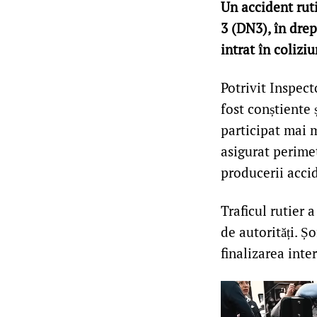
Un accident ruti
3 (DN3), în drep
intrat în colizi
Potrivit Inspect
fost conștiente 
participat mai m
asigurat perimet
producerii acci
Traficul rutier 
de autorități. Șo
finalizarea inter