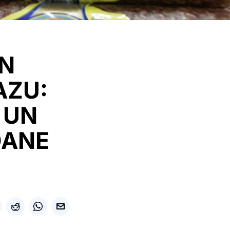
ÎN
AZU:
 UN
OANE