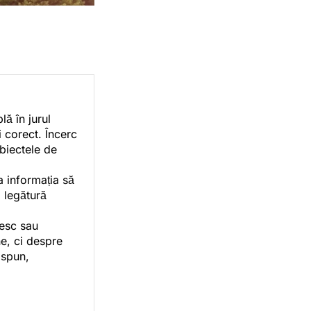
ă în jurul
i corect. Încerc
ubiectele de
a informația să
o legătură
vesc sau
e, ci despre
 spun,