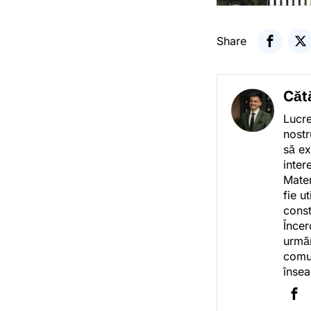
Share
Căt
Lucre
nostr
să ex
inter
Mater
fie u
const
Încer
urmăr
comun
însea