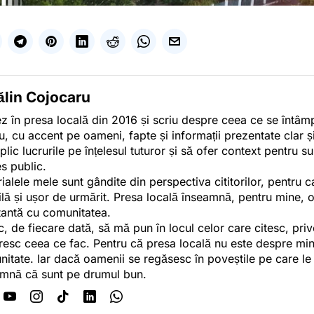
ălin Cojocaru
z în presa locală din 2016 și scriu despre ceea ce se întâmpl
u, cu accent pe oameni, fapte și informații prezentate clar ș
plic lucrurile pe înțelesul tuturor și să ofer context pentru s
es public.
ialele mele sunt gândite din perspectiva cititorilor, pentru c
tilă și ușor de urmărit. Presa locală înseamnă, pentru mine, 
antă cu comunitatea.
c, de fiecare dată, să mă pun în locul celor care citesc, pri
esc ceea ce fac. Pentru că presa locală nu este despre min
itate. Iar dacă oamenii se regăsesc în poveștile pe care le
mnă că sunt pe drumul bun.