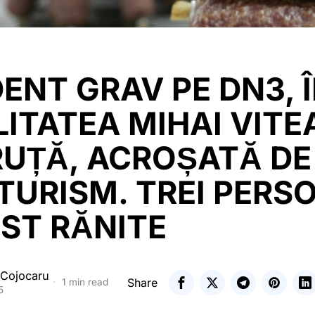
ENT GRAV PE DN3, 
ITATEA MIHAI VITE
RUȚĂ, ACROȘATĂ DE
URISM. TREI PERS
ST RĂNITE
 Cojocaru
Share
1 min read
5