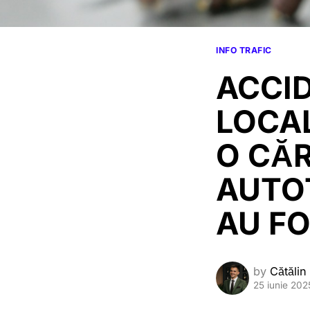
INFO TRAFIC
ACCID
LOCAL
O CĂ
AUTOT
AU FO
by
Cătălin
25 iunie 202