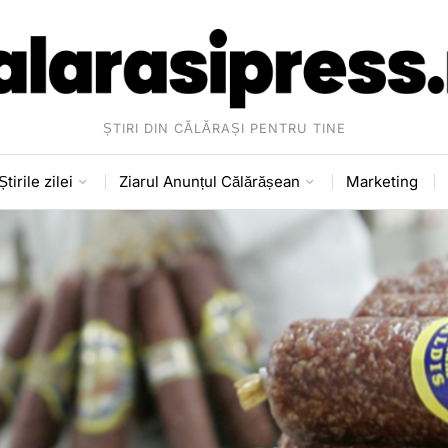
ȘTIRI DIN CĂLĂRAȘI PENTRU TINE
Știrile zilei
Ziarul Anunțul Călărășean
Marketing