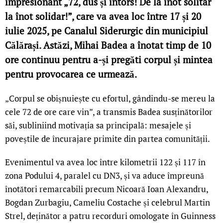
impresionant „72, dus și întors! De la înot solitar
la înot solidar!”, care va avea loc între 17 și 20
iulie 2025, pe Canalul Siderurgic din municipiul
Călărași. Astăzi, Mihai Badea a înotat timp de 10
ore continuu pentru a-și pregăti corpul și mintea
pentru provocarea ce urmează.
„Corpul se obișnuiește cu efortul, gândindu-se mereu la
cele 72 de ore care vin”, a transmis Badea susținătorilor
săi, subliniind motivația sa principală: mesajele și
poveștile de încurajare primite din partea comunității.
Evenimentul va avea loc între kilometrii 122 și 117 în
zona Podului 4, paralel cu DN3, și va aduce împreună
înotători remarcabili precum Nicoară Ioan Alexandru,
Bogdan Zurbagiu, Cameliu Costache și celebrul Martin
Strel, deținător a patru recorduri omologate în Guinness