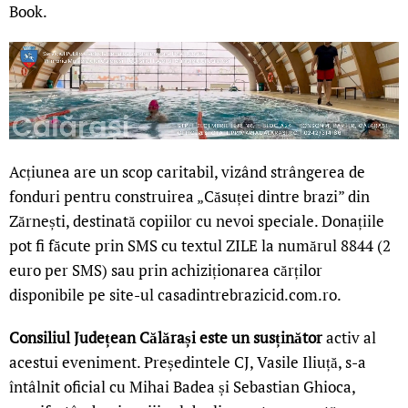
Book.
Acțiunea are un scop caritabil, vizând strângerea de
fonduri pentru construirea „Căsuței dintre brazi” din
Zărnești, destinată copiilor cu nevoi speciale. Donațiile
pot fi făcute prin SMS cu textul ZILE la numărul 8844 (2
euro per SMS) sau prin achiziționarea cărților
disponibile pe site-ul casadintrebrazicid.com.ro.
Consiliul Județean Călărași este un susținător
activ al
acestui eveniment. Președintele CJ, Vasile Iliuță, s-a
întâlnit oficial cu Mihai Badea și Sebastian Ghioca,