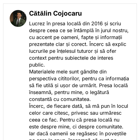
Cătălin Cojocaru
Lucrez în presa locală din 2016 și scriu
despre ceea ce se întâmplă în jurul nostru,
cu accent pe oameni, fapte și informații
prezentate clar și corect. Încerc să explic
lucrurile pe înțelesul tuturor și să ofer
context pentru subiectele de interes
public.
Materialele mele sunt gândite din
perspectiva cititorilor, pentru ca informația
să fie utilă și ușor de urmărit. Presa locală
înseamnă, pentru mine, o legătură
constantă cu comunitatea.
Încerc, de fiecare dată, să mă pun în locul
celor care citesc, privesc sau urmăresc
ceea ce fac. Pentru că presa locală nu
este despre mine, ci despre comunitate.
Iar dacă oamenii se regăsesc în poveștile