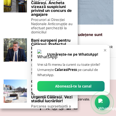
Călărași. Ancheta
vizează suspiciuni
privind un concurs de
angajare
Procurori ai Direcției
Naționale Anticorupție au
efectuat percheziții la
18 februarie 2026
domiciliul
Drumuri și Poduri S.A.: toate drumurile județene sunt
deschise circulației
Bani europeni pentru
Călărași: Prefectul
TERMENI ȘI CONDIȚII
COOKIES
POLITICA DE ANULARE & RETUR
Laurențiu State anunță
×
PUBLICITATE ONLINE & TIPĂRITĂ
DESPRE NOI
CONTACT
colaborarea cu ADR
Urmărește-ne pe WhatsApp!
ZIARUL ANUNȚUL CĂLĂRĂȘEAN
Sud-Muntenia pentru
noi finanțări
Vrei să fii mereu la curent cu toate știrile?
Călărașul se pregătește
să intre pe harta
Urmarește
CalarasiPress
pe canalul de
finanțărilor europene, cu
WhatsApp.
GALERIE FOTO: Cum
arată parcarea
Abonează-te la canal
supraetajată a
Spitalului Județean de
Urgență Călărași. Vezi
©
2026
- Toate drepturile sunt rezervate.
stadiul lucrărilor!
Parcarea supraetajată a
Spitalului Județean de
Urgență Călărași este în