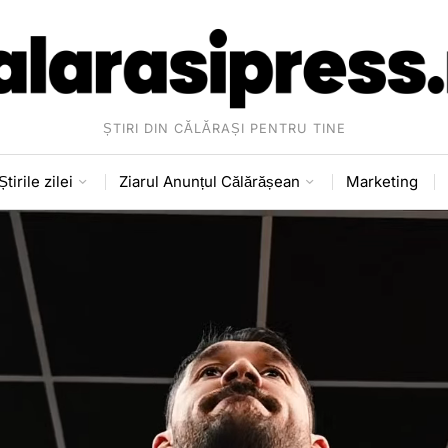
ȘTIRI DIN CĂLĂRAȘI PENTRU TINE
Știrile zilei
Ziarul Anunțul Călărășean
Marketing