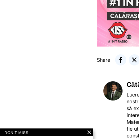
Share
Căt
Lucre
nostr
să ex
inter
Mater
fie u
DON'T MISS
const