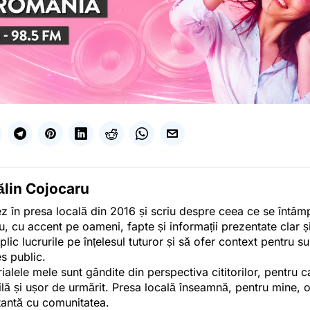
ălin Cojocaru
z în presa locală din 2016 și scriu despre ceea ce se întâmpl
u, cu accent pe oameni, fapte și informații prezentate clar ș
plic lucrurile pe înțelesul tuturor și să ofer context pentru s
es public.
ialele mele sunt gândite din perspectiva cititorilor, pentru c
tilă și ușor de urmărit. Presa locală înseamnă, pentru mine, 
antă cu comunitatea.