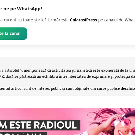
e-ne pe WhatsApp!
 la curent cu toate știrile? Urmăreste
CalarasiPress
pe canalul de What
e la canal
la articolul 7, menţionează că activitatea jurnalistică este exonerată de la un
 dacă se păstrează un echilibru între libertatea de exprimare şi protecţia da
zentul articol sunt de interes public și sunt obținute din surse publice deschis