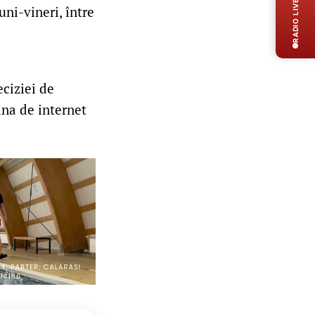
RADIO LIVE
luni-vineri, între
eciziei de
ina de internet