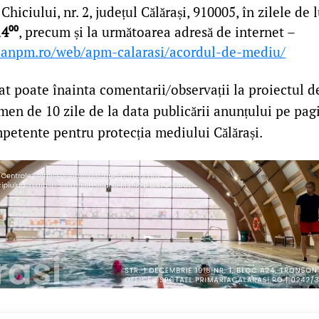
hiciului, nr. 2, județul Călărași, 910005, în zilele de 
4⁰⁰
, precum și la următoarea adresă de internet –
.anpm.ro/web/apm-calarasi/acordul-de-mediu/
at poate înainta comentarii/observații la proiectul d
men de 10 zile de la data publicării anunțului pe pag
mpetente pentru protecția mediului Călărași.