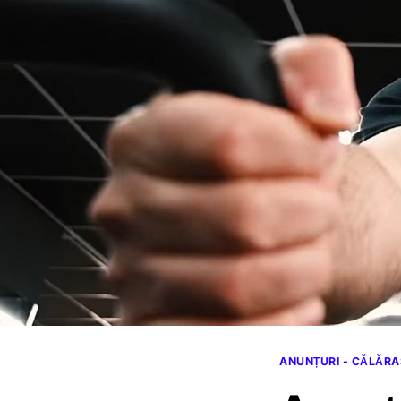
ANUNȚURI - CĂLĂRA