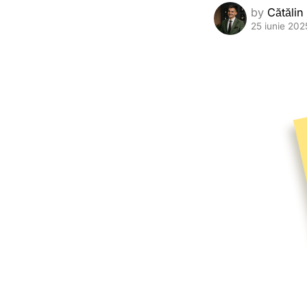
by
Cătălin
25 iunie 202