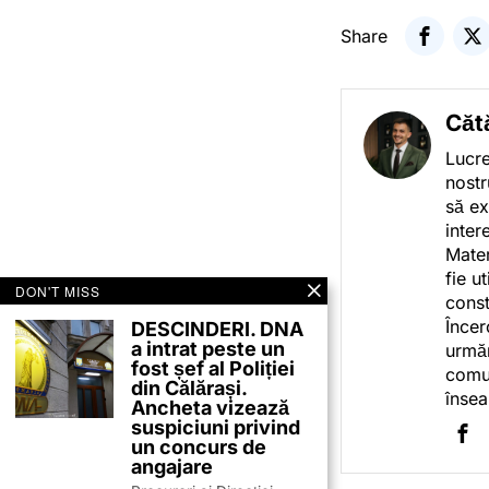
Share
Căt
Lucre
nostr
să ex
inter
Mater
fie u
DON'T MISS
const
Încer
DESCINDERI. DNA
a intrat peste un
urmăr
fost șef al Poliției
comun
din Călărași.
însea
Ancheta vizează
suspiciuni privind
un concurs de
angajare