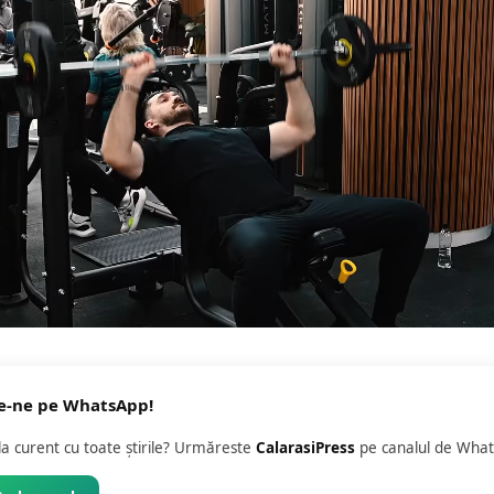
e-ne pe WhatsApp!
 la curent cu toate știrile? Urmăreste
CalarasiPress
pe canalul de What