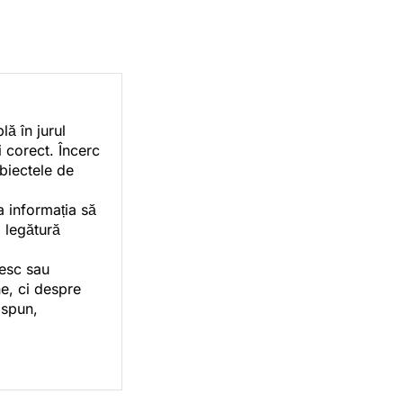
ă în jurul
i corect. Încerc
ubiectele de
a informația să
o legătură
vesc sau
e, ci despre
 spun,