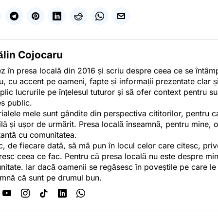
ălin Cojocaru
z în presa locală din 2016 și scriu despre ceea ce se întâmpl
u, cu accent pe oameni, fapte și informații prezentate clar ș
plic lucrurile pe înțelesul tuturor și să ofer context pentru s
es public.
ialele mele sunt gândite din perspectiva cititorilor, pentru c
tilă și ușor de urmărit. Presa locală înseamnă, pentru mine, 
antă cu comunitatea.
c, de fiecare dată, să mă pun în locul celor care citesc, pri
esc ceea ce fac. Pentru că presa locală nu este despre min
itate. Iar dacă oamenii se regăsesc în poveștile pe care le
mnă că sunt pe drumul bun.