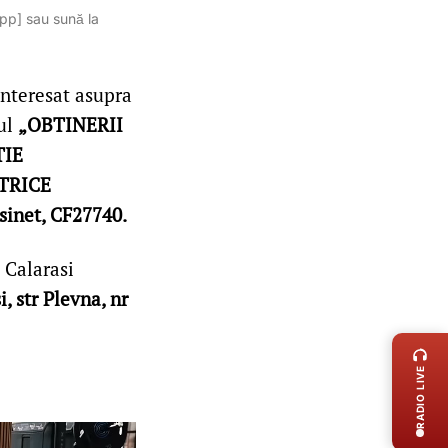
App] sau sună la
interesat asupra
tul
„OBTINERII
TIE
TRICE
sinet, CF27740.
 Calarasi
, str Plevna, nr
LIVE 
RADIO LIVE