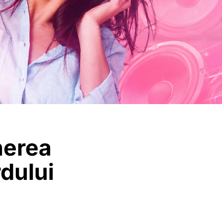
nerea
rdului