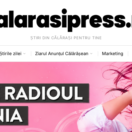
ȘTIRI DIN CĂLĂRAȘI PENTRU TINE
Știrile zilei
Ziarul Anunțul Călărășean
Marketing