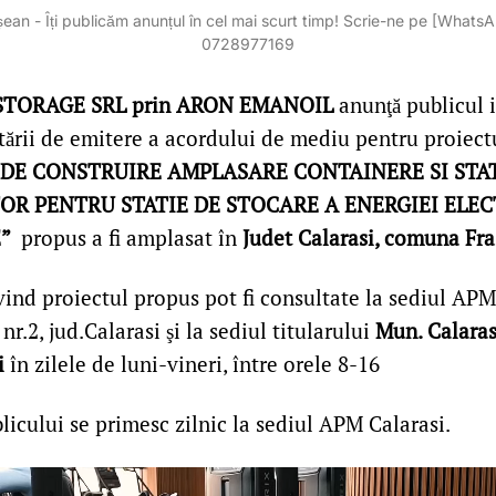
ean - Îți publicăm anunțul în cel mai scurt timp! Scrie-ne pe [Whats
0728977169
STORAGE SRL prin ARON EMANOIL
anunţă publicul 
itării de emitere a acordului de mediu pentru proiec
 DE CONSTRUIRE AMPLASARE CONTAINERE SI STA
R PENTRU STATIE DE STOCARE A ENERGIEI ELEC
E”
propus a fi amplasat în
Judet Calarasi, comuna Fra
vind proiectul propus pot fi consultate la sediul APM
r.2, jud.Calarasi şi la sediul titularului
Mun. Calarasi
i
în zilele de luni-vineri, între orele 8-16
licului se primesc zilnic la sediul APM Calarasi.