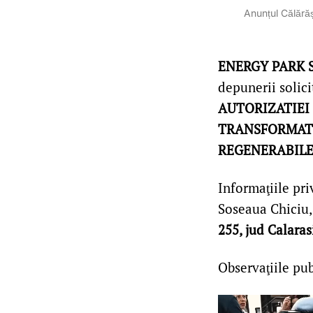
Anunțul Călărăș
ENERGY PARK 
depunerii solic
AUTORIZATIEI
TRANSFORMATO
REGENERABIL
Informaţiile pri
Soseaua Chiciu, n
255, jud Calaras
Observaţiile pub