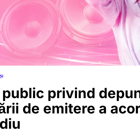
ȘI
 public privind depu
tării de emitere a aco
diu