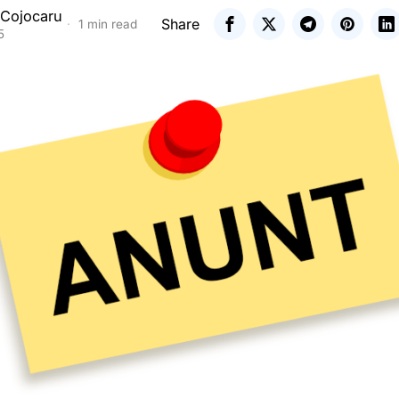
 Cojocaru
Share
1 min read
5