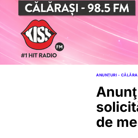
ANUNȚURI - CĂLĂRA
Anunţ
solici
de me