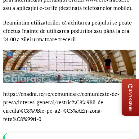
sau a aplicaţiei e-tarife (destinată telefoanelor mobile).
Reamintim utilizatorilor că achitarea peajului se poate
efectua înainte de utilizarea podurilor sau până la ora
24.00 a zilei următoare trecerii.
LIVE 
RADIO LIVE
https://cnadnr.ro/ro/comunicare/comunicate-de-
presa/interes-general/restric%C8%9Bii-de-
circula%C8%9Bie-pe-a2-%C3%AEn-zona-
fete%C8%99ti-0