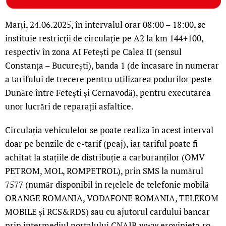
Marți, 24.06.2025, în intervalul orar 08:00 – 18:00, se
instituie restricţii de circulaţie pe A2 la km 144+100,
respectiv în zona AI Fetești pe Calea II (sensul
Constanța – București), banda 1 (de încasare în numerar
a tarifului de trecere pentru utilizarea podurilor peste
Dunăre între Fetești și Cernavodă), pentru executarea
unor lucrări de reparații asfaltice.
Circulația vehiculelor se poate realiza în acest interval
doar pe benzile de e-tarif (peaj), iar tariful poate fi
achitat la stațiile de distribuție a carburanților (OMV
PETROM, MOL, ROMPETROL), prin SMS la numărul
7577 (număr disponibil în rețelele de telefonie mobilă
ORANGE ROMANIA, VODAFONE ROMANIA, TELEKOM
MOBILE și RCS&RDS) sau cu ajutorul cardului bancar
prin intermediul portalului CNAIR www.erovinieta.ro