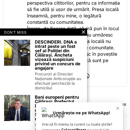
perspectiva cititorilor, pentru ca informația
să fie utilă și ușor de urmărit. Presa locală
înseamnă, pentru mine, o legătură
constantă cu comunitatea.
Încerc, de fiecare dată, să mă pun în locul
DON'T MISS
celor care citesc, privesc sau urmăresc
ceea ce fac. Pentru că presa locală nu
DESCINDERI. DNA a
intrat peste un fost
este despre mine, ci despre comunitate.
șef al Poliției din
Iar dacă oamenii se regăsesc în poveștile
Călărași. Ancheta
vizează suspiciuni
pe care le spun, înseamnă că sunt pe
privind un concurs de
drumul bun.
angajare
Procurori ai Direcției
Naționale Anticorupție au
efectuat percheziții la
domiciliul
Bani europeni pentru
Călărași: Prefectul
TERMENI ȘI CONDIȚII
COOKIES
POLITICA DE ANULARE & RETUR
Laurențiu State anunță
×
PUBLICITATE ONLINE & TIPĂRITĂ
DESPRE NOI
CONTACT
colaborarea cu ADR
Urmărește-ne pe WhatsApp!
Sud-Muntenia pentru
ZIARUL ANUNȚUL CĂLĂRĂȘEAN
noi finanțări
Vrei să fii mereu la curent cu toate știrile?
Călărașul se pregătește
să intre pe harta