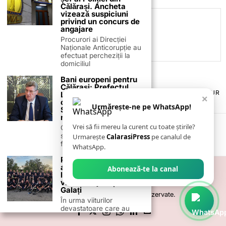
Călărași. Ancheta
vizează suspiciuni
privind un concurs de
C.C
angajare
Procurori ai Direcției
Naționale Anticorupție au
efectuat percheziții la
domiciliul
Bani europeni pentru
Călărași: Prefectul
TERMENI ȘI CONDIȚII
COOKIES
POLITICA DE ANULARE & RETUR
Laurențiu State anunță
×
PUBLICITATE ONLINE & TIPĂRITĂ
DESPRE NOI
CONTACT
colaborarea cu ADR
Urmărește-ne pe WhatsApp!
ZIARUL ANUNȚUL CĂLĂRĂȘEAN
Sud-Muntenia pentru
noi finanțări
Vrei să fii mereu la curent cu toate știrile?
Călărașul se pregătește
să intre pe harta
Urmarește
CalarasiPress
pe canalul de
finanțărilor europene, cu
WhatsApp.
Pompierii călărășeni
au intervenit în
Abonează-te la canal
localitățile afectate de
viituri din județul
Galați
©
2026
- Toate drepturile sunt rezervate.
În urma viiturilor
devastatoare care au
lovit mai multe localități