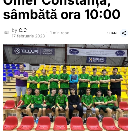
Omer Constanța,
sâmbătă ora 10:00
by
C.C
1 min read
SHARE
17 februarie 2023