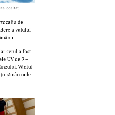
te localități
rtocaliu de
dere a valului
ămânii.
ar cerul a fost
cele UV de 9 –
rânzului. Vântul
ații rămân nule.