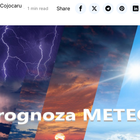
 Cojocaru
Share
1 min read