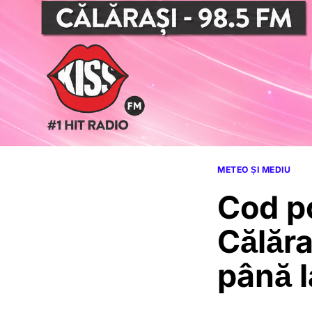
METEO ȘI MEDIU
Cod po
Călăra
până 