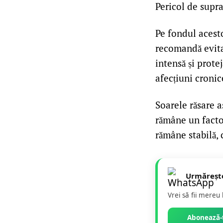
Pericol de supra
Pe fondul acesto
recomandă evita
intensă și prote
afecțiuni cronic
Soarele răsare a
rămâne un factor
rămâne stabilă, 
Urmăreșt
Vrei să fii mereu
Abonează-t