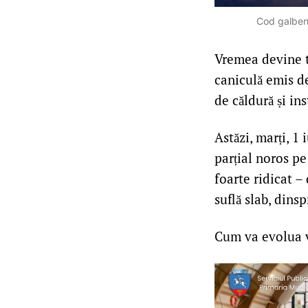
Cod galben d
Vremea devine to
caniculă emis d
de căldură și in
Astăzi, marți, 1
parțial noros pe
foarte ridicat –
suflă slab, dins
Cum va evolua v