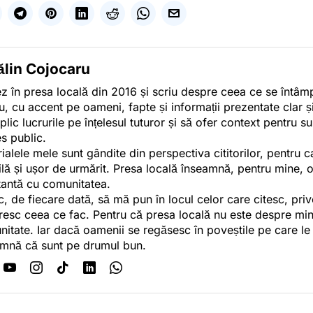
ălin Cojocaru
z în presa locală din 2016 și scriu despre ceea ce se întâmpl
u, cu accent pe oameni, fapte și informații prezentate clar ș
plic lucrurile pe înțelesul tuturor și să ofer context pentru s
es public.
ialele mele sunt gândite din perspectiva cititorilor, pentru c
tilă și ușor de urmărit. Presa locală înseamnă, pentru mine, 
antă cu comunitatea.
c, de fiecare dată, să mă pun în locul celor care citesc, pri
esc ceea ce fac. Pentru că presa locală nu este despre min
itate. Iar dacă oamenii se regăsesc în poveștile pe care le
mnă că sunt pe drumul bun.