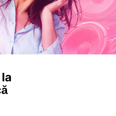
 la
că