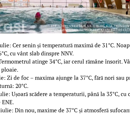
 iulie: Cer senin și temperatură maximă de 31°C. Noa
6°C, cu vânt slab dinspre NNV.
: Termometrul atinge 34°C, iar cerul rămâne însorit. Vâ
 ploaie.
lie: Zi de foc – maxima ajunge la 37°C, fără nori sau pr
urnă: 20°C.
ulie: Ușoară scădere a temperaturii, până la 35°C, cu c
e ENE.
iulie: Din nou, maxime de 37°C și atmosferă sufocant