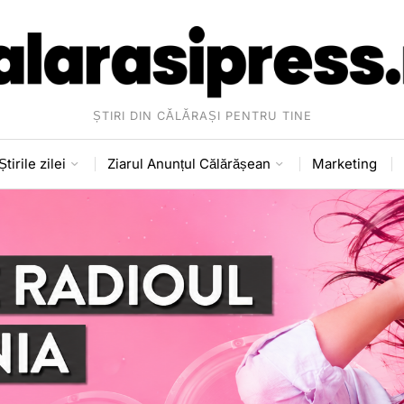
ȘTIRI DIN CĂLĂRAȘI PENTRU TINE
Știrile zilei
Ziarul Anunțul Călărășean
Marketing