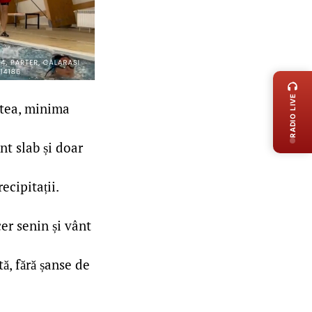
LIVE 
RADIO LIVE
ptea, minima
nt slab și doar
ecipitații.
er senin și vânt
ă, fără șanse de