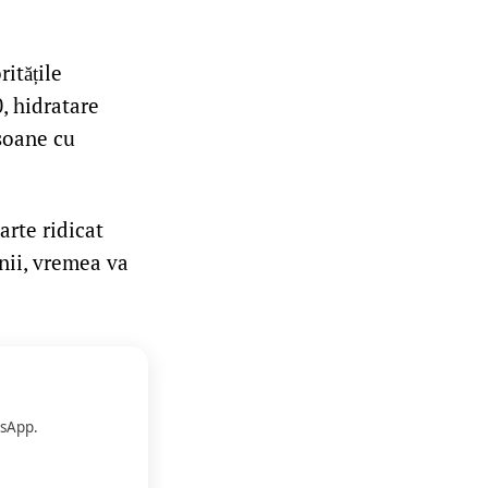
ritățile
, hidratare
rsoane cu
arte ridicat
ânii, vremea va
sApp.