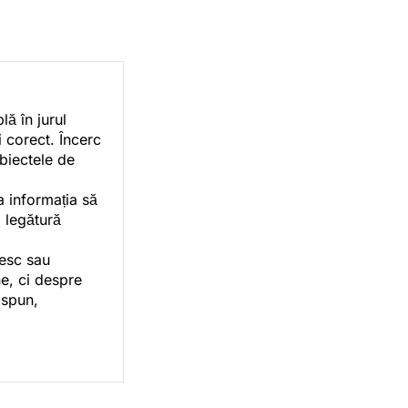
ă în jurul
i corect. Încerc
ubiectele de
a informația să
o legătură
vesc sau
e, ci despre
 spun,