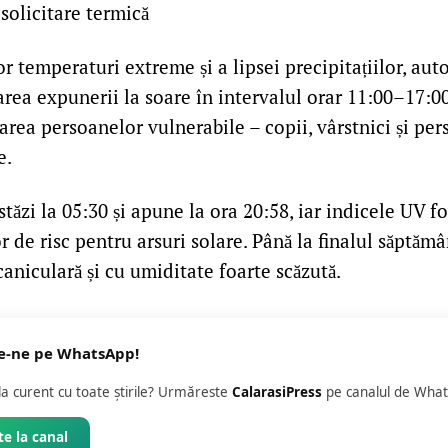
solicitare termică
r temperaturi extreme și a lipsei precipitațiilor, auto
rea expunerii la soare în intervalul orar 11:00–17:00
jarea persoanelor vulnerabile – copii, vârstnici și pe
e.
stăzi la 05:30 și apune la ora 20:58, iar indicele UV fo
 de risc pentru arsuri solare. Până la finalul săptăm
caniculară și cu umiditate foarte scăzută.
e-ne pe WhatsApp!
 la curent cu toate știrile? Urmăreste
CalarasiPress
pe canalul de What
e la canal