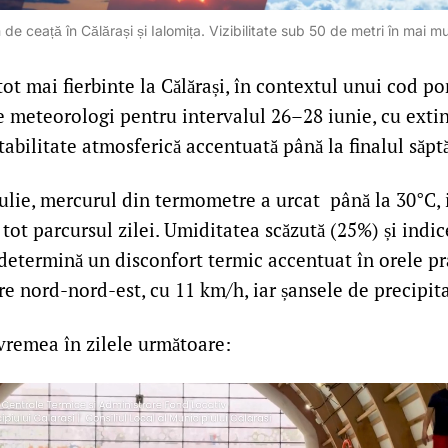
e ceață în Călărași și Ialomița. Vizibilitate sub 50 de metri în mai mul
t mai fierbinte la Călărași, în contextul unui cod po
e meteorologi pentru intervalul 26–28 iunie, cu extin
stabilitate atmosferică accentuată până la finalul săpt
 iulie, mercurul din termometre a urcat până la 30°C, i
 tot parcursul zilei. Umiditatea scăzută (25%) și indi
 determină un disconfort termic accentuat în orele p
pre nord-nord-est, cu 11 km/h, iar șansele de precipit
remea în zilele următoare: