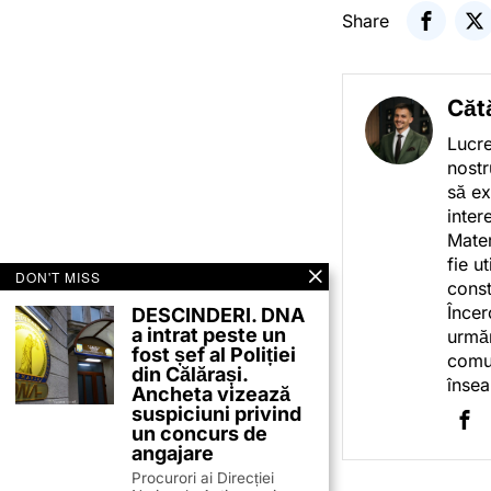
Share
Căt
Lucre
nostr
să ex
inter
Mater
fie u
DON'T MISS
const
Încer
DESCINDERI. DNA
a intrat peste un
urmăr
fost șef al Poliției
comun
din Călărași.
însea
Ancheta vizează
suspiciuni privind
un concurs de
angajare
Procurori ai Direcției