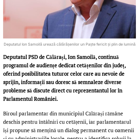
Deputatul Ion Samoilă urează călărășenilor un Paște fericit și plin de lumină
Deputatul PSD de Călărași, Ion Samoilă, continuă
programul de audiențe dedicat cetățenilor din județ,
oferind posibilitatea tuturor celor care au nevoie de
sprijin, informații sau doresc să semnaleze diverse
probleme să discute direct cu reprezentantul lor în
Parlamentul României.
Biroul parlamentar din municipiul Călărași rămâne
deschis pentru întâlniri cu cetățenii, iar parlamentarul
își propune să mențină un dialog permanent cu oamenii
și cu administrațiile locale, pentru a identifica soluții la