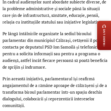
În cadrul audiențelor sunt abordate subiecte diverse, de
la probleme administrative și sociale până la situații
care țin de infrastructură, sănătate, educație, pensii,
LIVE 
relația cu instituțiile statului sau inițiative legislative.
RADIO LIVE
Pe lângă întâlnirile organizate la sediul biroului
parlamentar din municipiul Călărași, cetățenii îl pot
contacta pe deputatul PSD Ion Samoilă și telefonic
pentru a solicita informații sau pentru a programa o
audiență, astfel încât fiecare persoană să poată beneficia
de sprijin și îndrumare.
Prin această inițiativă, parlamentarul își reafirmă
angajamentul de a rămâne aproape de călărășeni și de a
transforma biroul parlamentar într-un spațiu deschis
dialogului, colaborării și reprezentării intereselor
comunității.