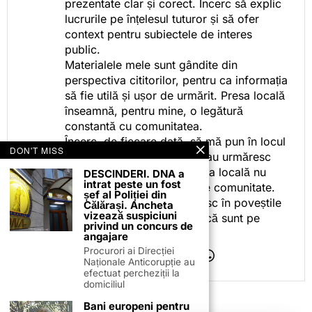
prezentate clar și corect. Încerc să explic
lucrurile pe înțelesul tuturor și să ofer
context pentru subiectele de interes
public.
Materialele mele sunt gândite din
perspectiva cititorilor, pentru ca informația
să fie utilă și ușor de urmărit. Presa locală
înseamnă, pentru mine, o legătură
constantă cu comunitatea.
Încerc, de fiecare dată, să mă pun în locul
DON'T MISS
celor care citesc, privesc sau urmăresc
ceea ce fac. Pentru că presa locală nu
DESCINDERI. DNA a
intrat peste un fost
este despre mine, ci despre comunitate.
șef al Poliției din
Iar dacă oamenii se regăsesc în poveștile
Călărași. Ancheta
vizează suspiciuni
pe care le spun, înseamnă că sunt pe
privind un concurs de
drumul bun.
angajare
Procurori ai Direcției
Naționale Anticorupție au
efectuat percheziții la
domiciliul
Bani europeni pentru