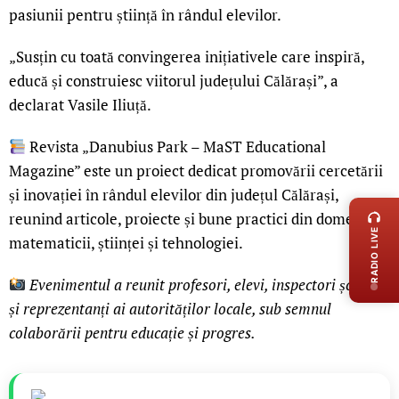
pasiunii pentru știință în rândul elevilor.
„Susțin cu toată convingerea inițiativele care inspiră,
educă și construiesc viitorul județului Călărași”, a
declarat Vasile Iliuță.
Revista „Danubius Park – MaST Educational
Magazine” este un proiect dedicat promovării cercetării
LIVE 
și inovației în rândul elevilor din județul Călărași,
reunind articole, proiecte și bune practici din domeniile
RADIO LIVE
matematicii, științei și tehnologiei.
Evenimentul a reunit profesori, elevi, inspectori școlari
și reprezentanți ai autorităților locale, sub semnul
colaborării pentru educație și progres.