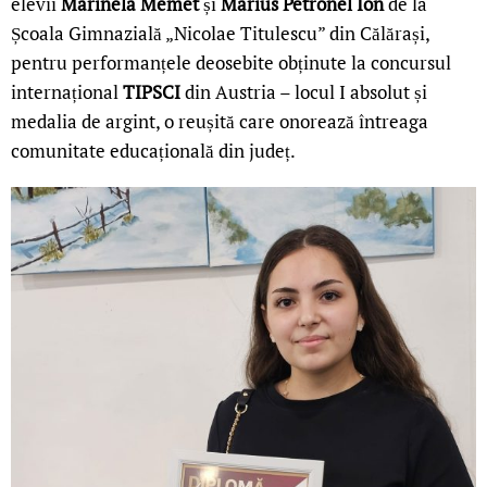
elevii
Marinela Memet
și
Marius Petronel Ion
de la
Școala Gimnazială „Nicolae Titulescu” din Călărași,
pentru performanțele deosebite obținute la concursul
internațional
TIPSCI
din Austria – locul I absolut și
medalia de argint, o reușită care onorează întreaga
comunitate educațională din județ.