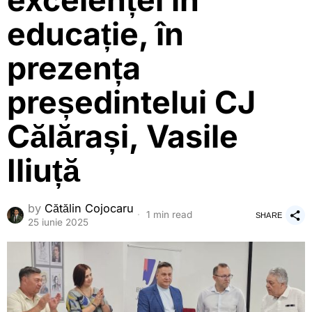
excelenței în
educație, în
prezența
președintelui CJ
Călărași, Vasile
Iliuță
by
Cătălin Cojocaru
1 min read
SHARE
25 iunie 2025