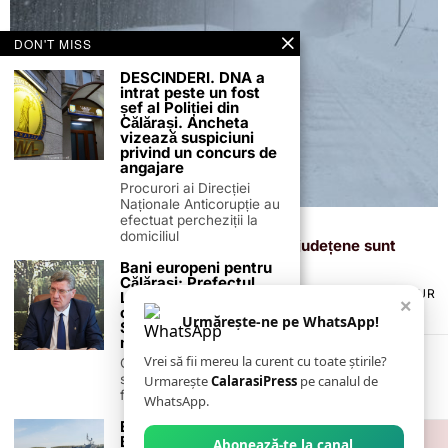
DON'T MISS
DESCINDERI. DNA a
intrat peste un fost
șef al Poliției din
Călărași. Ancheta
vizează suspiciuni
privind un concurs de
angajare
Procurori ai Direcției
Naționale Anticorupție au
efectuat percheziții la
18 februarie 2026
domiciliul
Drumuri și Poduri S.A.: toate drumurile județene sunt
deschise circulației
Bani europeni pentru
Călărași: Prefectul
TERMENI ȘI CONDIȚII
COOKIES
POLITICA DE ANULARE & RETUR
Laurențiu State anunță
×
PUBLICITATE ONLINE & TIPĂRITĂ
DESPRE NOI
CONTACT
colaborarea cu ADR
Urmărește-ne pe WhatsApp!
Sud-Muntenia pentru
ZIARUL ANUNȚUL CĂLĂRĂȘEAN
noi finanțări
Vrei să fii mereu la curent cu toate știrile?
Călărașul se pregătește
să intre pe harta
Urmarește
CalarasiPress
pe canalul de
finanțărilor europene, cu
WhatsApp.
Eveniment inedit în
Borcea: O navă
Abonează-te la canal