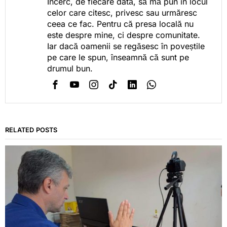
Încerc, de fiecare dată, să mă pun în locul
celor care citesc, privesc sau urmăresc
ceea ce fac. Pentru că presa locală nu
este despre mine, ci despre comunitate.
Iar dacă oamenii se regăsesc în poveștile
pe care le spun, înseamnă că sunt pe
drumul bun.
RELATED POSTS