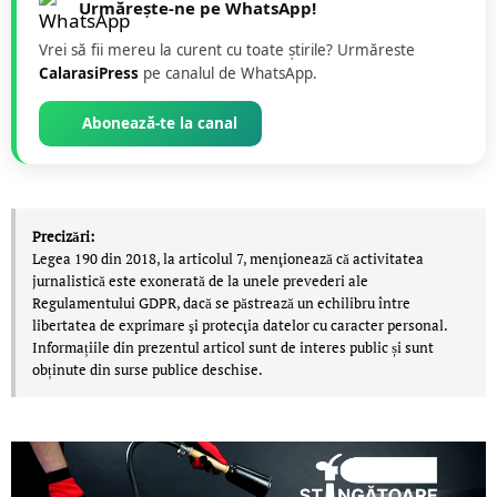
Urmărește-ne pe WhatsApp!
Vrei să fii mereu la curent cu toate știrile? Urmăreste
CalarasiPress
pe canalul de WhatsApp.
Abonează-te la canal
Precizări:
Legea 190 din 2018, la articolul 7, menţionează că activitatea
jurnalistică este exonerată de la unele prevederi ale
Regulamentului GDPR, dacă se păstrează un echilibru între
libertatea de exprimare şi protecţia datelor cu caracter personal.
Informațiile din prezentul articol sunt de interes public și sunt
obținute din surse publice deschise.