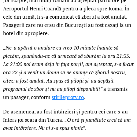
Joi noapte, mai mulți români au așteptat patru ore pe
Aeroportul Henri Coandă pentru a pleca spre Roma. În
cele din urmă, li s-a comunicat că zborul a fost anulat.
Pasagerii care nu erau din București au fost cazați la un
hotel din apropiere.
„Ne-a apărut o anulare cu vreo 10 minute înainte să
plecăm, spunându-ne că urmează să zburăm la ora 21:35.
La 21:00 noi eram deja în fața porții, am așteptat, s-a făcut
ora 22 și a venit un domn să ne anunțe că zborul nostru,
citez: a fost anulat. Au spus că piloții și-au depășit
programul de zbor și nu au piloți disponibili”
a transmis
un pasager, conform
stirileprotv.ro
.
De asemenea, au fost întârzieri și pentru cei care s-au
întors joi seara din Turcia.
„O oră și jumătate cred că am
avut întârziere. Nu ni s-a spus nimic”.
LIVE 