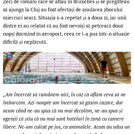
Zeci de români care se aflau în Bruxelles și se pregăteau
să ajungă la Cluj au fost afectați de anularea zborului
miercuri seară. Situația s-a repetat și a doua zi, iar unii
dintre ei au relatat că au fost nevoiți să petreacă două
nopți dormind în aeroport, ceea ce i-a pus într-o situație
dificilă și neplăcută.
„Am încercat să ramânem aici, în caz că aflăm ceva să ne
îmbarcăm. Azi-noapte am încercat să găsim cazare, dar
acum când ne-au spus că nu mai decolăm, ne-au spus și
agenții că știu că nu mai sunt hoteluri în zonă cu camere
libere. Ne-am culcat pe jos, ca animalele. Acum au adus un