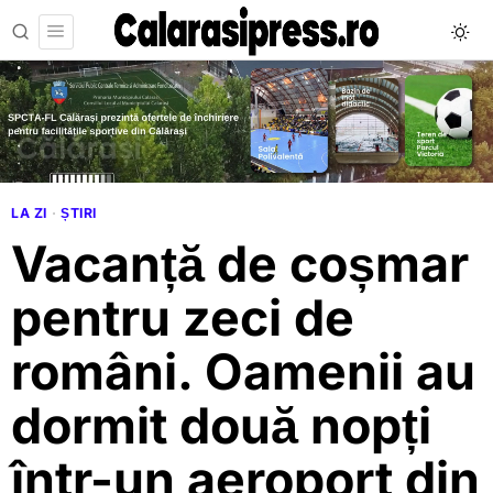
LA ZI
·
ȘTIRI
Vacanță de coșmar
pentru zeci de
români. Oamenii au
dormit două nopți
într-un aeroport din