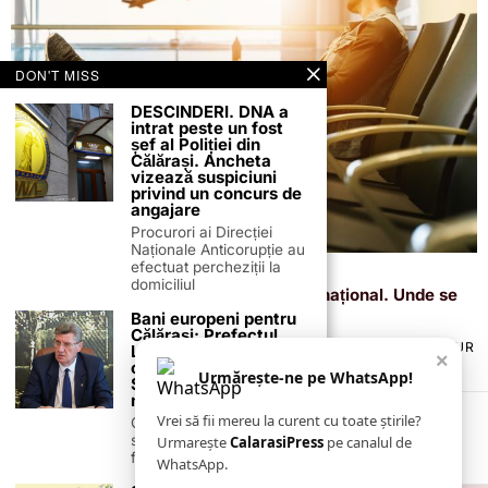
DON'T MISS
DESCINDERI. DNA a
intrat peste un fost
șef al Poliției din
Călărași. Ancheta
vizează suspiciuni
privind un concurs de
angajare
Procurori ai Direcției
Naționale Anticorupție au
efectuat percheziții la
31 octombrie 2024
domiciliul
România va avea un nou aeroport internațional. Unde se
va construi și când vor demara lucrările
Bani europeni pentru
Călărași: Prefectul
TERMENI ȘI CONDIȚII
COOKIES
POLITICA DE ANULARE & RETUR
Laurențiu State anunță
×
PUBLICITATE ONLINE & TIPĂRITĂ
DESPRE NOI
CONTACT
colaborarea cu ADR
Urmărește-ne pe WhatsApp!
ZIARUL ANUNȚUL CĂLĂRĂȘEAN
Sud-Muntenia pentru
noi finanțări
Vrei să fii mereu la curent cu toate știrile?
Călărașul se pregătește
să intre pe harta
Urmarește
CalarasiPress
pe canalul de
finanțărilor europene, cu
WhatsApp.