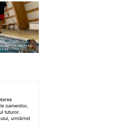
ntarea
ile oamenilor,
l tuturor.
cului, urmărind