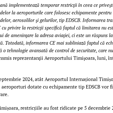
nă implementează temporar restricţii în ceea ce priveşt
hidelor la aeroporturile care folosesc echipamente pentru
hidelor, aerosolilor şi gelurilor, tip EDSCB. Informarea t
cu privire la restricţii specifică faptul că limitarea nu e
lui de ameninţare la adresa aviaţiei, ci este un răspuns 
ă. Totodată, informarea CE mai subliniază faptul că ec
 o tehnologie avansată de control de securitate, care nu
ansmis reprezentanţii Aeroportului Timişoara, luni, î
eptembrie 2024, atât Aeroportul Internațional Timiș
lte aeroporturi dotate cu echipamente tip EDSCB vor f
rare.
mișoara, restricțiile au fost ridicate pe 5 decembrie 