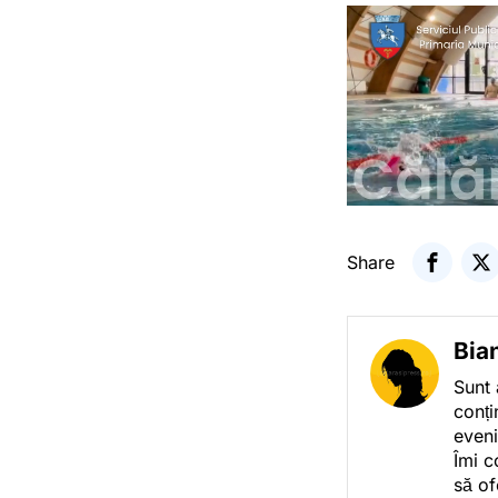
Share
Bia
Sunt 
conți
eveni
Îmi c
să of