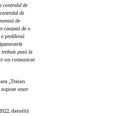
e controlul de
 controlul de
ransmisă de
ste cauzată de o
la o problemă
hipamentele
 trebuie pusă la
ntr-un comunicat
oara „Traian
i supuse unor
2022, datorită