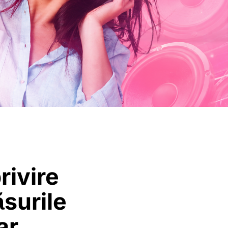
rivire
ăsurile
ar