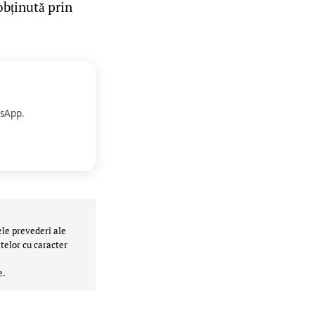
obținută prin
sApp.
ele prevederi ale
telor cu caracter
e.