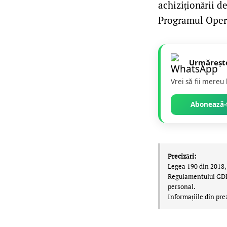
achiziționării d
Programul Opera
Urmăreșt
Vrei să fii mereu
Abonează-t
Precizări:
Legea 190 din 2018, 
Regulamentului GDPR,
personal.
Informațiile din pre