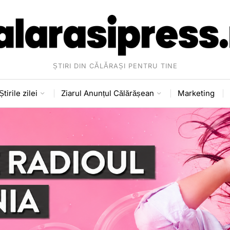
ȘTIRI DIN CĂLĂRAȘI PENTRU TINE
Știrile zilei
Ziarul Anunțul Călărășean
Marketing