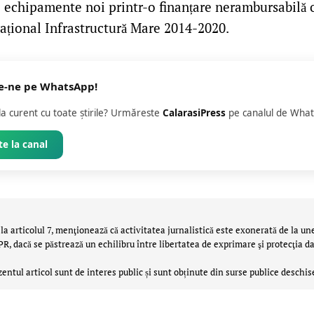
e echipamente noi printr-o finanțare nerambursabilă 
țional Infrastructură Mare 2014-2020.
e-ne pe WhatsApp!
 la curent cu toate știrile? Urmăreste
CalarasiPress
pe canalul de What
e la canal
la articolul 7, menţionează că activitatea jurnalistică este exonerată de la un
 dacă se păstrează un echilibru între libertatea de exprimare şi protecţia da
zentul articol sunt de interes public și sunt obținute din surse publice deschis