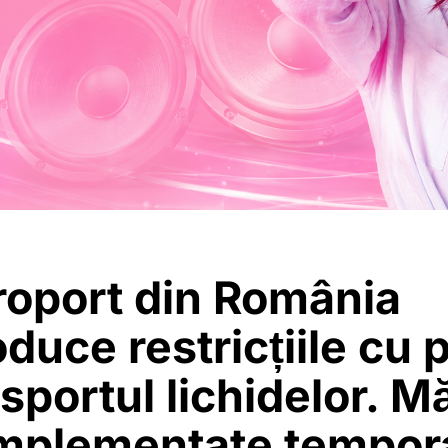
roport din România
oduce restricțiile cu p
nsportul lichidelor. M
implementate tempor