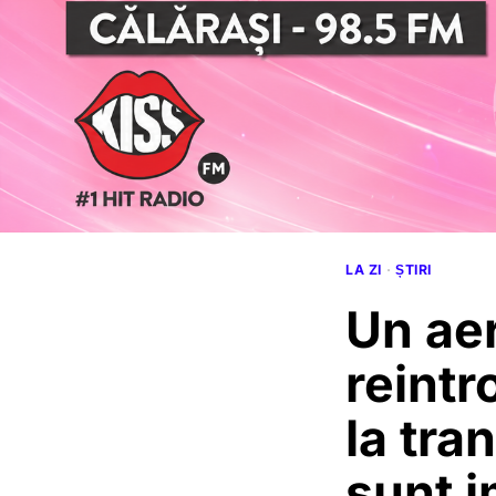
LA ZI
·
ȘTIRI
Un ae
reintr
la tra
sunt 