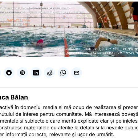
nca Bălan
activă în domeniul media și mă ocup de realizarea și preze
nutului de interes pentru comunitate. Mă interesează poveșt
mentele și subiectele care merită explicate clar și pe înțelesu
onstruiesc materialele cu atenție la detalii și la nevoile publi
er informații corecte, relevante și ușor de urmărit.