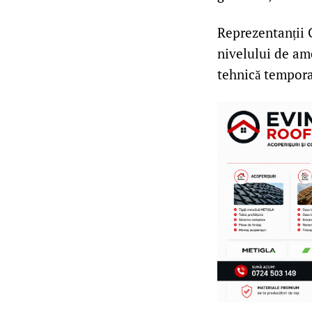
Reprezentanții C
nivelului de ame
tehnică tempora