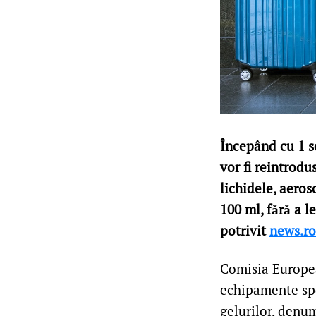
Începând cu 1 s
vor fi reintrodu
lichidele, aeros
100 ml, fără a l
potrivit
news.ro
Comisia Europea
echipamente spec
gelurilor, denu