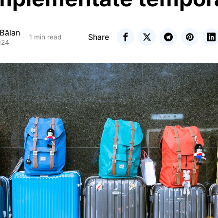
 Bălan
Share
1 min read
024