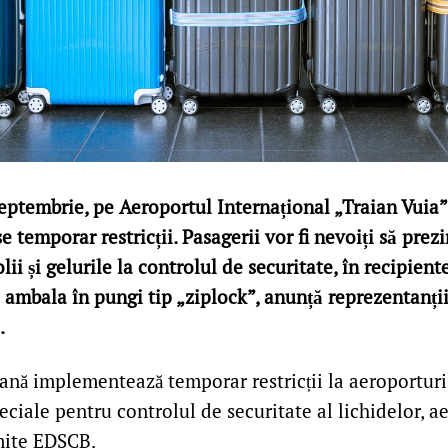
eptembrie, pe Aeroportul Internațional „Traian Vuia”
se temporar restricții. Pasagerii vor fi nevoiți să prez
olii și gelurile la controlul de securitate, în recipi
e ambala în pungi tip „ziplock”, anunță reprezentanți
.
nă implementează temporar restricții la aeroporturi
iale pentru controlul de securitate al lichidelor, ae
mite EDSCB.