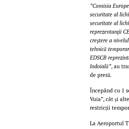
”Comisia Europea
securitate al lic
securitate al lic
reprezentanţii CE 
creştere a nivelu
tehnică temporar
EDSCB reprezintă
îndoială”
, au tr
de presă.
Începând cu 1 s
Vuia”, cât și a
restricții tempo
La Aeroportul Ti