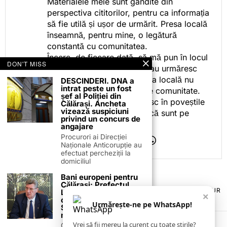
Materialele mele sunt gândite din
perspectiva cititorilor, pentru ca informația
să fie utilă și ușor de urmărit. Presa locală
înseamnă, pentru mine, o legătură
constantă cu comunitatea.
Încerc, de fiecare dată, să mă pun în locul
DON'T MISS
celor care citesc, privesc sau urmăresc
ceea ce fac. Pentru că presa locală nu
DESCINDERI. DNA a
intrat peste un fost
este despre mine, ci despre comunitate.
șef al Poliției din
Iar dacă oamenii se regăsesc în poveștile
Călărași. Ancheta
vizează suspiciuni
pe care le spun, înseamnă că sunt pe
privind un concurs de
drumul bun.
angajare
Procurori ai Direcției
Naționale Anticorupție au
efectuat percheziții la
domiciliul
Bani europeni pentru
Călărași: Prefectul
TERMENI ȘI CONDIȚII
COOKIES
POLITICA DE ANULARE & RETUR
Laurențiu State anunță
×
PUBLICITATE ONLINE & TIPĂRITĂ
DESPRE NOI
CONTACT
colaborarea cu ADR
Urmărește-ne pe WhatsApp!
ZIARUL ANUNȚUL CĂLĂRĂȘEAN
Sud-Muntenia pentru
noi finanțări
Vrei să fii mereu la curent cu toate știrile?
Călărașul se pregătește