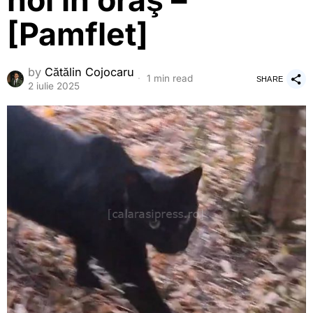
noi în oraş –
[Pamflet]
by
Cătălin Cojocaru
1 min read
SHARE
2 iulie 2025