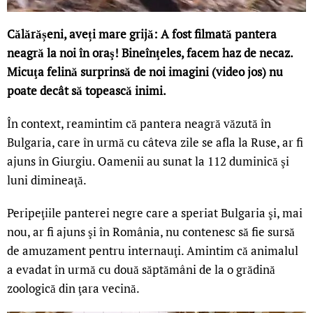
Călărășeni, aveți mare grijă: A fost filmată pantera
neagră la noi în oraş! Bineînţeles, facem haz de necaz.
Micuţa felină surprinsă de noi imagini (video jos) nu
poate decât să topească inimi.
În context, reamintim că pantera neagră văzută în
Bulgaria, care în urmă cu câteva zile se afla la Ruse, ar fi
ajuns în Giurgiu. Oamenii au sunat la 112 duminică şi
luni dimineaţă.
Peripeţiile panterei negre care a speriat Bulgaria şi, mai
nou, ar fi ajuns şi în România, nu contenesc să fie sursă
de amuzament pentru internauţi. Amintim că animalul
a evadat în urmă cu două săptămâni de la o grădină
zoologică din ţara vecină.