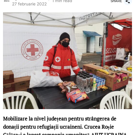
1 min read
SHARE
27 februarie 2022
Mobilizare la nivel județean pentru strângerea de
donații pentru refugiații ucraineni. Crucea Roșie
Călărași a lansat campania umanitară AJUT UCRAINA. –