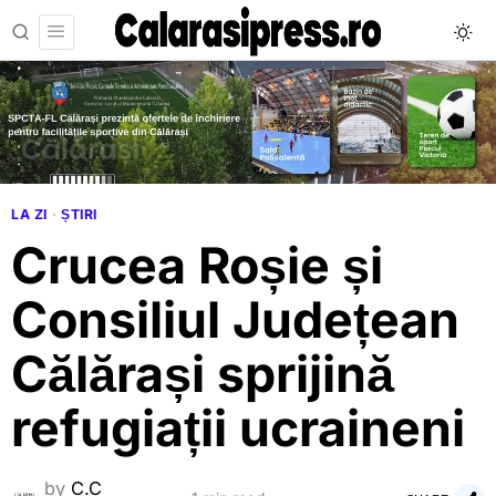
LA ZI
·
ȘTIRI
Crucea Roșie și
Consiliul Județean
Călărași sprijină
refugiații ucraineni
by
C.C