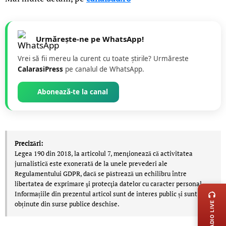
Urmărește-ne pe WhatsApp!
Vrei să fii mereu la curent cu toate știrile? Urmăreste
CalarasiPress
pe canalul de WhatsApp.
Abonează-te la canal
Precizări:
Legea 190 din 2018, la articolul 7, menţionează că activitatea
jurnalistică este exonerată de la unele prevederi ale
Regulamentului GDPR, dacă se păstrează un echilibru între
LIVE 
libertatea de exprimare şi protecţia datelor cu caracter personal.
Informațiile din prezentul articol sunt de interes public și sunt
obținute din surse publice deschise.
RADIO LIVE