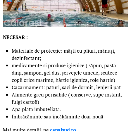
NECESAR :
Materiale de protecție: măști cu pliuri, mănuși,
dezinfectant;
medicamente si produse igienice ( săpun, pasta
dinți, șampon, gel dus, șervețele umede, scutece
copii orice mărime, hârtie igienica, role hartie)
Cazarmament: pături, saci de dormit , lenjerii pat
Alimente greu perisabile ( conserve, supe instant,
fulgi cartofi)
Apa plată îmbuteliată.
Îmbrăcăminte sau încălțăminte doar nouă
Mai multe detalii, pe
canalsud.ro