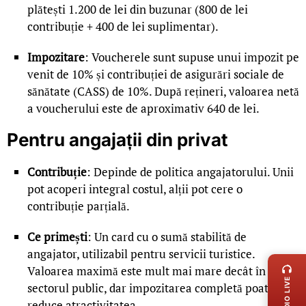
plătești 1.200 de lei din buzunar (800 de lei
contribuție + 400 de lei suplimentar).
Impozitare
: Voucherele sunt supuse unui impozit pe
venit de 10% și contribuției de asigurări sociale de
sănătate (CASS) de 10%. După rețineri, valoarea netă
a voucherului este de aproximativ 640 de lei.
Pentru angajații din privat
Contribuție
: Depinde de politica angajatorului. Unii
pot acoperi integral costul, alții pot cere o
contribuție parțială.
Ce primești
: Un card cu o sumă stabilită de
LIVE 
angajator, utilizabil pentru servicii turistice.
Valoarea maximă este mult mai mare decât în
RADIO LIVE
sectorul public, dar impozitarea completă poate
reduce atractivitatea.