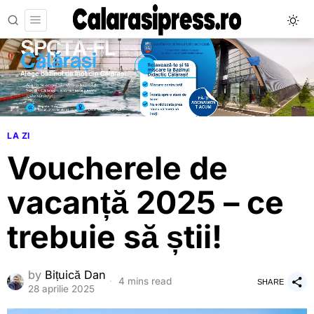
LA ZI
Voucherele de
vacanță 2025 – ce
trebuie să știi!
by
Bițuică Dan
4 mins read
SHARE
28 aprilie 2025