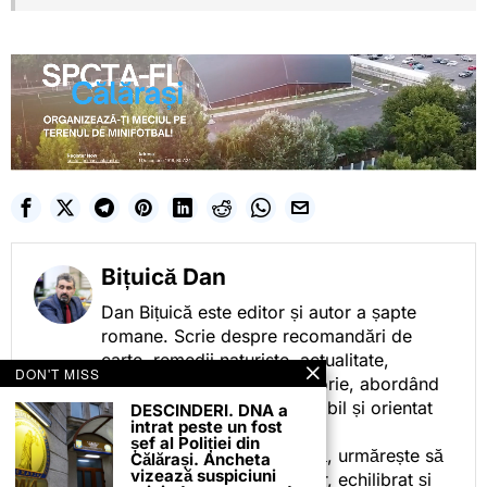
Bițuică Dan
Dan Bițuică este editor și autor a șapte
romane. Scrie despre recomandări de
carte, remedii naturiste, actualitate,
DON'T MISS
cotidian politic, sport și istorie, abordând
subiectele într-un stil accesibil și orientat
DESCINDERI. DNA a
intrat peste un fost
spre informare.
șef al Poliției din
Prin activitatea sa editorială, urmărește să
Călărași. Ancheta
vizează suspiciuni
ofere cititorilor conținut clar, echilibrat și