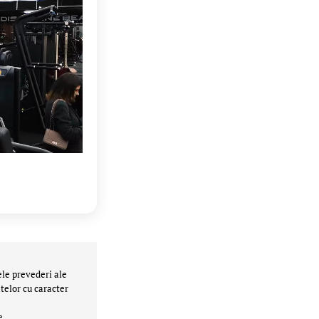
ele prevederi ale
telor cu caracter
e.