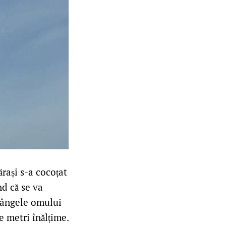
ărași s-a cocoțat
d că se va
sângele omului
e metri înălțime.