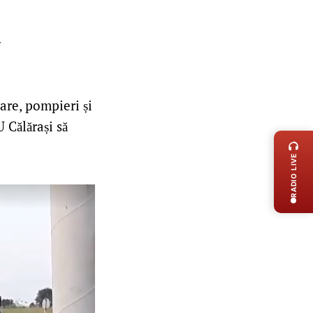
/
vare, pompieri și
LIVE 
 Călărași să
RADIO LIVE