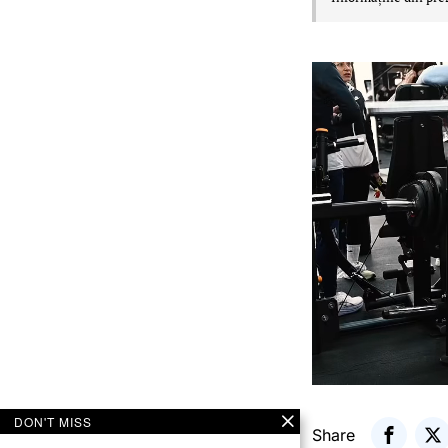
DON'T MISS
Share