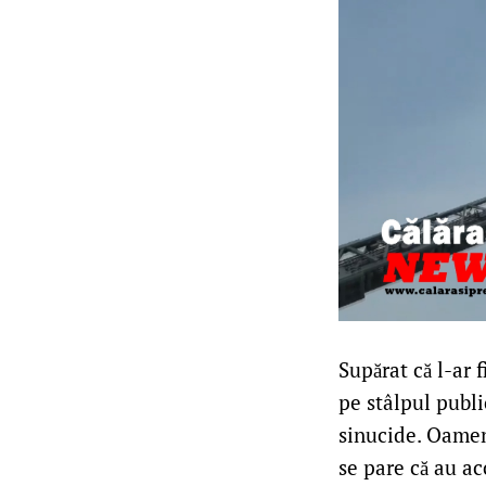
Supărat că l-ar f
pe stâlpul publ
sinucide. Oamen
se pare că au ac