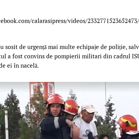
cebook.com/calarasipress/videos/2332771523652473
au sosit de urgență mai multe echipaje de poliție, sal
ul a fost convins de pompierii militari din cadrul ISU
de ei în nacelă.