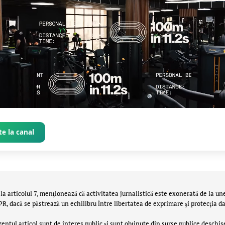
e la canal
la articolul 7, menţionează că activitatea jurnalistică este exonerată de la un
 dacă se păstrează un echilibru între libertatea de exprimare şi protecţia da
zentul articol sunt de interes public și sunt obținute din surse publice deschis