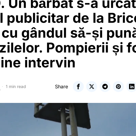
 Un bărbat s-a urcat
l publicitar de la Bric
 cu gândul să-și pun
zilelor. Pompierii și f
ine intervin
Share
1 min read
9