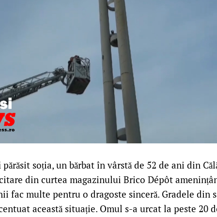
i părăsit soția, un bărbat în vârstă de 52 de ani din Căl
icitare din curtea magazinului Brico Dépôt amenințân
ii fac multe pentru o dragoste sinceră. Gradele din 
centuat această situație. Omul s-a urcat la peste 20 d