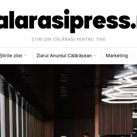
ȘTIRI DIN CĂLĂRAȘI PENTRU TINE
Știrile zilei
Ziarul Anunțul Călărășean
Marketing