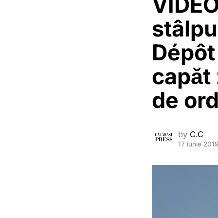
VIDEO.
stâlpu
Dépôt
capăt 
de ord
by
C.C
17 iunie 201