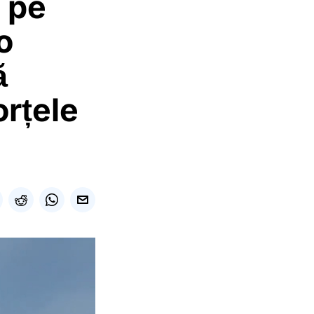
 pe
o
ă
orțele