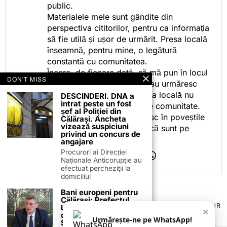
public.
Materialele mele sunt gândite din
perspectiva cititorilor, pentru ca informația
să fie utilă și ușor de urmărit. Presa locală
înseamnă, pentru mine, o legătură
constantă cu comunitatea.
Încerc, de fiecare dată, să mă pun în locul
DON'T MISS
celor care citesc, privesc sau urmăresc
ceea ce fac. Pentru că presa locală nu
DESCINDERI. DNA a
intrat peste un fost
este despre mine, ci despre comunitate.
șef al Poliției din
Iar dacă oamenii se regăsesc în poveștile
Călărași. Ancheta
vizează suspiciuni
pe care le spun, înseamnă că sunt pe
privind un concurs de
drumul bun.
angajare
Procurori ai Direcției
Naționale Anticorupție au
efectuat percheziții la
domiciliul
Bani europeni pentru
Călărași: Prefectul
TERMENI ȘI CONDIȚII
COOKIES
POLITICA DE ANULARE & RETUR
Laurențiu State anunță
×
PUBLICITATE ONLINE & TIPĂRITĂ
DESPRE NOI
CONTACT
colaborarea cu ADR
Urmărește-ne pe WhatsApp!
Sud-Muntenia pentru
ZIARUL ANUNȚUL CĂLĂRĂȘEAN