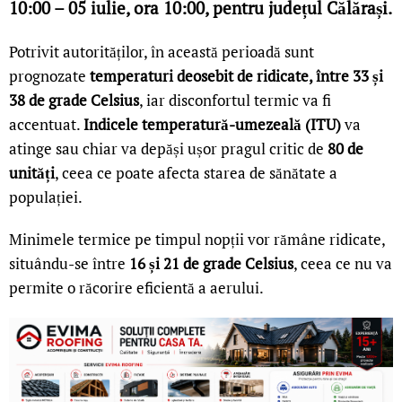
10:00 – 05 iulie, ora 10:00, pentru județul Călărași.
Potrivit autorităților, în această perioadă sunt
prognozate
temperaturi deosebit de ridicate, între 33 și
38 de grade Celsius
, iar disconfortul termic va fi
accentuat.
Indicele temperatură-umezeală (ITU)
va
atinge sau chiar va depăși ușor pragul critic de
80 de
unități
, ceea ce poate afecta starea de sănătate a
populației.
Minimele termice pe timpul nopții vor rămâne ridicate,
situându-se între
16 și 21 de grade Celsius
, ceea ce nu va
permite o răcorire eficientă a aerului.