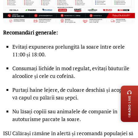
Recomandări generale:
Evitați expunerea prelungită la soare între orele
11:00 și 18:00.
Consumați lichide în mod regulat, evitați băuturile
alcoolice și cele cu cofeină.
LIVE 
Purtați haine lejere, de culoare deschisă și acoperiți-
vă capul cu pălării sau șepci.
RADIO LIVE
Nu lăsați copiii sau animalele de companie în
autoturisme parcate la soare.
ISU Călărași rămâne în alertă și recomandă populației să