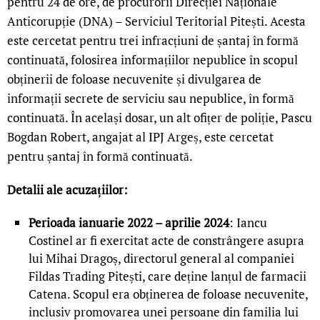
pentru 24 de ore, de procurorii Direcției Naționale
Anticorupție (DNA) – Serviciul Teritorial Pitești. Acesta
este cercetat pentru trei infracțiuni de șantaj în formă
continuată, folosirea informațiilor nepublice în scopul
obținerii de foloase necuvenite și divulgarea de
informații secrete de serviciu sau nepublice, în formă
continuată. În același dosar, un alt ofițer de poliție, Pascu
Bogdan Robert, angajat al IPJ Argeș, este cercetat
pentru șantaj în formă continuată.
Detalii ale acuzațiilor:
Perioada ianuarie 2022 – aprilie 2024
: Iancu
Costinel ar fi exercitat acte de constrângere asupra
lui Mihai Dragoș, directorul general al companiei
Fildas Trading Pitești, care deține lanțul de farmacii
Catena. Scopul era obținerea de foloase necuvenite,
inclusiv promovarea unei persoane din familia lui