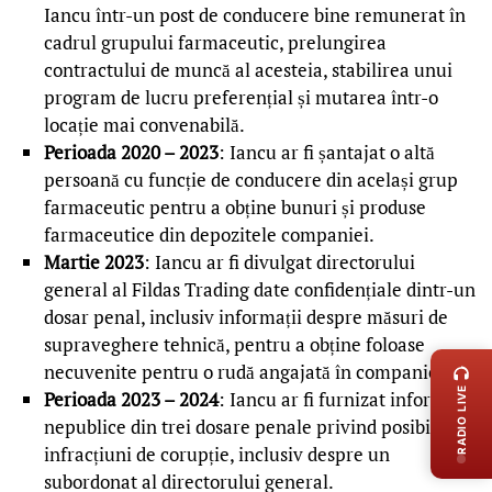
Iancu într-un post de conducere bine remunerat în
cadrul grupului farmaceutic, prelungirea
contractului de muncă al acesteia, stabilirea unui
program de lucru preferențial și mutarea într-o
locație mai convenabilă.
Perioada 2020 – 2023
: Iancu ar fi șantajat o altă
persoană cu funcție de conducere din același grup
farmaceutic pentru a obține bunuri și produse
farmaceutice din depozitele companiei.
Martie 2023
: Iancu ar fi divulgat directorului
general al Fildas Trading date confidențiale dintr-un
dosar penal, inclusiv informații despre măsuri de
LIVE 
supraveghere tehnică, pentru a obține foloase
necuvenite pentru o rudă angajată în companie.
RADIO LIVE
Perioada 2023 – 2024
: Iancu ar fi furnizat informații
nepublice din trei dosare penale privind posibile
infracțiuni de corupție, inclusiv despre un
subordonat al directorului general.