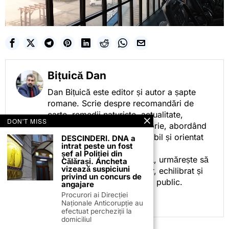
Bițuică Dan
Dan Bițuică este editor și autor a șapte
romane. Scrie despre recomandări de
carte, remedii naturiste, actualitate,
DON'T MISS
cotidian politic, sport și istorie, abordând
subiectele într-un stil accesibil și orientat
DESCINDERI. DNA a
intrat peste un fost
spre informare.
șef al Poliției din
Prin activitatea sa editorială, urmărește să
Călărași. Ancheta
vizează suspiciuni
ofere cititorilor conținut clar, echilibrat și
privind un concurs de
relevant, adaptat interesului public.
angajare
Procurori ai Direcției
Naționale Anticorupție au
efectuat percheziții la
domiciliul