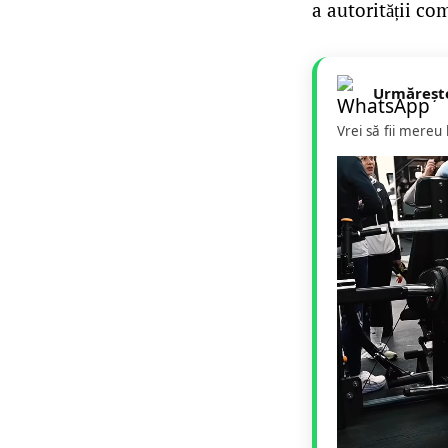
a autorității co
Urmăreșt
Vrei să fii mereu