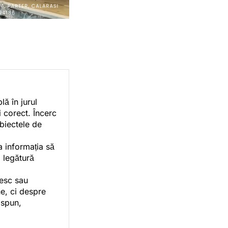
ă în jurul
i corect. Încerc
ubiectele de
a informația să
o legătură
vesc sau
e, ci despre
 spun,