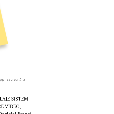
App] sau sună la
GLAJE SISTEM
E VIDEO,
eciziei Etapei