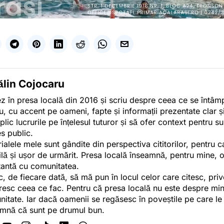
ălin Cojocaru
z în presa locală din 2016 și scriu despre ceea ce se întâmpl
u, cu accent pe oameni, fapte și informații prezentate clar ș
plic lucrurile pe înțelesul tuturor și să ofer context pentru s
es public.
ialele mele sunt gândite din perspectiva cititorilor, pentru c
tilă și ușor de urmărit. Presa locală înseamnă, pentru mine, 
antă cu comunitatea.
c, de fiecare dată, să mă pun în locul celor care citesc, pri
esc ceea ce fac. Pentru că presa locală nu este despre min
itate. Iar dacă oamenii se regăsesc în poveștile pe care le
mnă că sunt pe drumul bun.