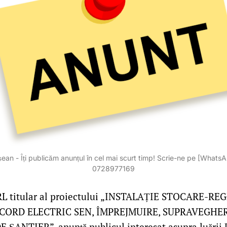
ean - Îți publicăm anunțul în cel mai scurt timp! Scrie-ne pe [Whats
0728977169
 titular al proiectului „INSTALAȚIE STOCARE-RE
CORD ELECTRIC SEN, ÎMPREJMUIRE, SUPRAVEGHER
ANTIER”, anunță publicul interesat asupra luării D