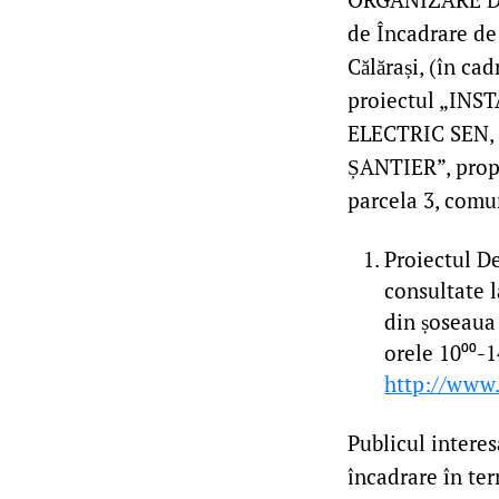
de Încadrare de 
Călărași, (în ca
proiectul „IN
ELECTRIC SEN
ȘANTIER”, propus
parcela 3, comun
Proiectul De
consultate l
din șoseaua C
orele 10⁰⁰-1
http://www
Publicul interes
încadrare în ter