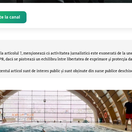
e la canal
la articolul 7, menţionează că activitatea jurnalistică este exonerată de la un
 dacă se păstrează un echilibru între libertatea de exprimare şi protecţia da
zentul articol sunt de interes public și sunt obținute din surse publice deschis