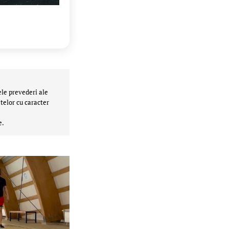
ele prevederi ale
telor cu caracter
e.