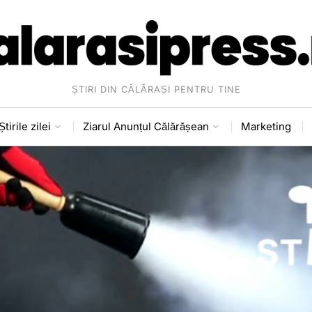
ȘTIRI DIN CĂLĂRAȘI PENTRU TINE
Știrile zilei
Ziarul Anunțul Călărășean
Marketing