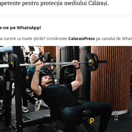
mpetente pentru protecția mediului Călărași.
e-ne pe WhatsApp!
 la curent cu toate știrile? Urmăreste
CalarasiPress
pe canalul de What