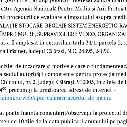
către Agenția Națională Pentru Mediu și Arii Protejat
drul procedurii de evaluare a impactului asupra mediu
STALAȚIE STOCARE-REGLAJE SISTEM ENERGETIC-R
, ÎMPREJMUIRE, SUPRAVEGHERE VIDEO, ORGANIZA
 a fi amplasat în extravilan, tarla 34/1, parcela 2, ta
a Frăsinet, județul Călărași, N.C. 24895, 24896.
ciziei de încadrare și motivele care o fundamentează
a sediul autorității competente pentru protecția medi
hiciului, nr. 2, județul Călărași, 910005, în zilele de 
4⁰⁰, precum și la următoarea adresă de internet –
.anpm.ro/web/apm-calarasi/acordul-de-mediu
at poate înainta comentarii/observații la proiectul d
men de 10 zile de la data publicării anunțului pe pag