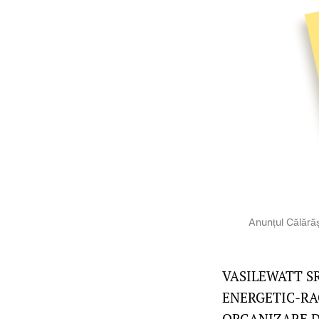
Anunțul Călărăș
VASILEWATT SRL
ENERGETIC-RA
ORGANIZARE DE Ș