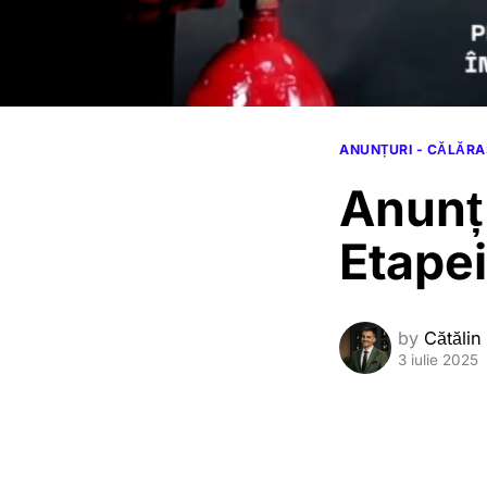
ANUNȚURI - CĂLĂRA
Anunț 
Etapei
by
Cătălin
3 iulie 2025