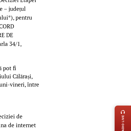
e – județul
lui*), pentru
ACORD
RE DE
rla 34/1,
 pot fi
ului Călărași,
luni-vineri, între
LIVE 
eciziei de
RADIO LIVE
ina de internet