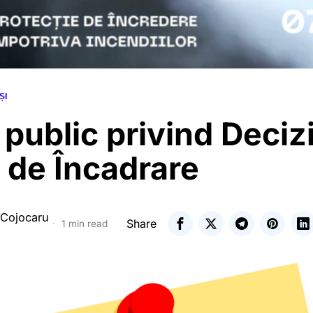
ȘI
public privind Deciz
 de Încadrare
 Cojocaru
Share
1 min read