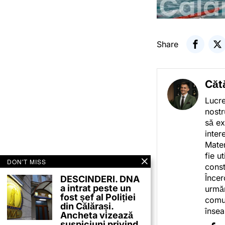
Share
Căt
Lucre
nostr
să ex
inter
Mater
fie u
DON'T MISS
const
Încer
DESCINDERI. DNA
a intrat peste un
urmăr
fost șef al Poliției
comun
din Călărași.
însea
Ancheta vizează
suspiciuni privind