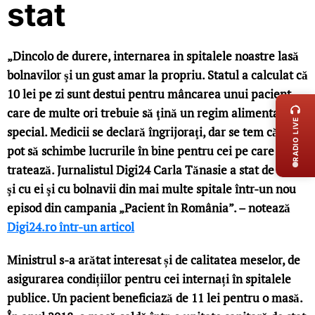
stat
„Dincolo de durere, internarea in spitalele noastre lasă
bolnavilor şi un gust amar la propriu. Statul a calculat că
LIVE 
10 lei pe zi sunt destui pentru mâncarea unui pacient,
care de multe ori trebuie să ţină un regim alimentar
RADIO LIVE
special. Medicii se declară îngrijoraţi, dar se tem că nu
pot să schimbe lucrurile în bine pentru cei pe care îi
tratează. Jurnalistul Digi24 Carla Tănasie a stat de vorbă
şi cu ei şi cu bolnavii din mai multe spitale într-un nou
episod din campania „Pacient în România”. – notează
Digi24.ro într-un articol
Ministrul s-a arătat interesat și de calitatea meselor, de
asigurarea condițiilor pentru cei internați în spitalele
publice. Un pacient beneficiază de 11 lei pentru o masă.