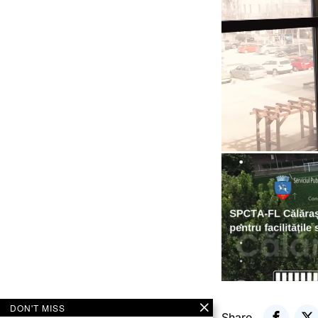
DON'T MISS
Share