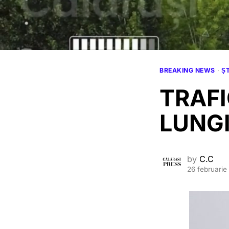
BREAKING NEWS
·
ȘT
TRAFI
LUNG
by
C.C
26 februarie