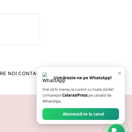
×
RE NOI
CONTACT
ZIARUL ANUNȚUL CĂLĂRĂȘEAN
Urmărește-ne pe WhatsApp!
Vrei să fii mereu la curent cu toate știrile?
Urmarește
CalarasiPress
pe canalul de
WhatsApp.
Abonează-te la canal