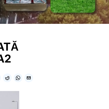
ATĂ
A2