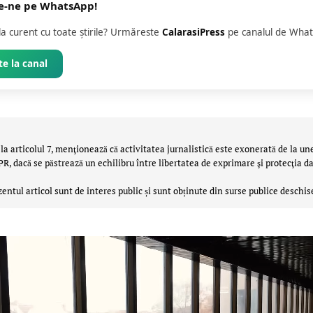
e-ne pe WhatsApp!
 la curent cu toate știrile? Urmăreste
CalarasiPress
pe canalul de What
e la canal
la articolul 7, menţionează că activitatea jurnalistică este exonerată de la un
 dacă se păstrează un echilibru între libertatea de exprimare şi protecţia da
zentul articol sunt de interes public și sunt obținute din surse publice deschis