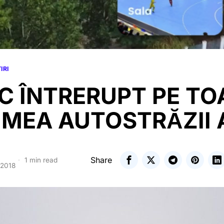
IRI
C ÎNTRERUPT PE TO
IMEA AUTOSTRĂZII 
Share
1 min read
 2018