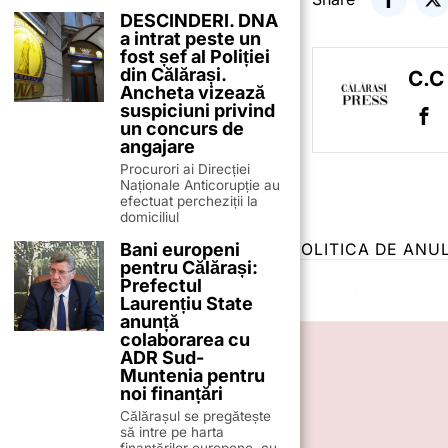
DESCINDERI. DNA
a intrat peste un
fost șef al Poliției
din Călărași.
C.C
Ancheta vizează
suspiciuni privind
un concurs de
angajare
Procurori ai Direcției
Naționale Anticorupție au
efectuat percheziții la
domiciliul
Bani europeni
TERMENI ȘI CONDIȚII
COOKIES
POLITICA DE ANU
pentru Călărași:
Prefectul
Laurențiu State
anunță
colaborarea cu
ADR Sud-
Muntenia pentru
noi finanțări
Călărașul se pregătește
să intre pe harta