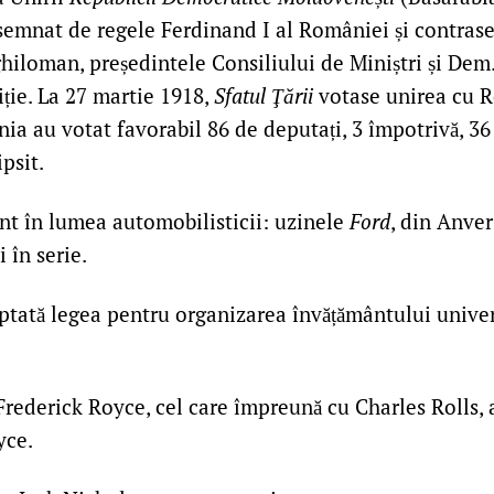
 semnat de regele Ferdinand I al României și contra
iloman, președintele Consiliului de Miniștri și Dem
iție. La 27 martie 1918,
Sfatul Ţării
votase unirea cu 
a au votat favorabil 86 de deputați, 3 împotrivă, 36 
psit.
t în lumea automobilisticii: uzinele
Ford
, din Anver
 în serie.
tată legea pentru organizarea învățământului univer
rederick Royce, cel care împreună cu Charles Rolls, 
yce.