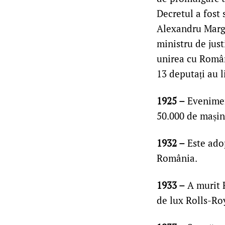
Decretul a fost
Alexandru Margh
ministru de just
unirea cu Români
13 deputați au li
1925 –
Evenimen
50.000 de mașini
1932 –
Este adop
România.
1933 –
A murit F
de lux Rolls-Ro