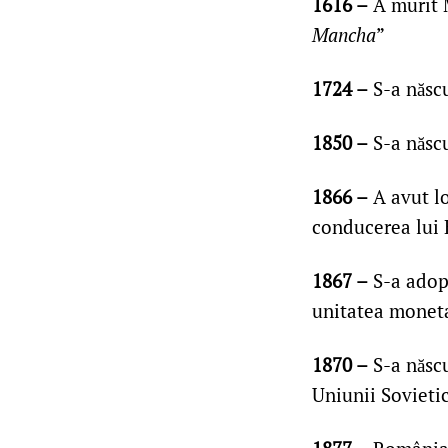
1616 –
A murit 
Mancha
”
1724 –
S-a născ
1850 –
S-a născu
1866 –
A avut lo
conducerea lui
1867 –
S-a adop
unitatea moneta
1870 –
S-a născu
Uniunii Sovietic