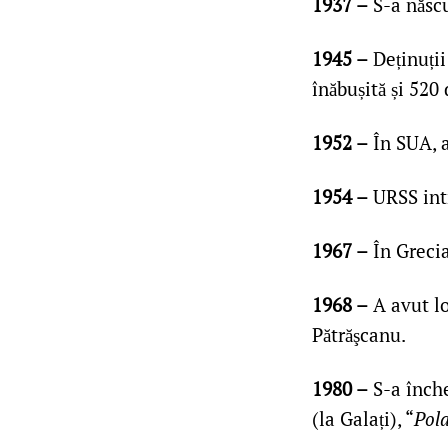
1937 –
S-a născu
1945 –
Deținuții
înăbușită și 520 
1952 –
În SUA, a
1954 –
URSS int
1967 –
În Grecia
1968 –
A avut lo
Pătrăşcanu.
1980 –
S-a înche
(la Galați), “
Pola