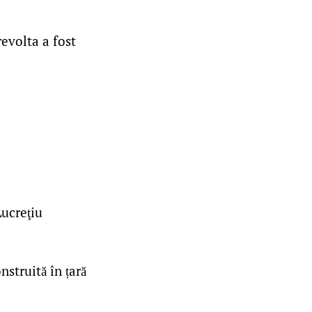
revolta a fost
Lucreţiu
nstruită în țară