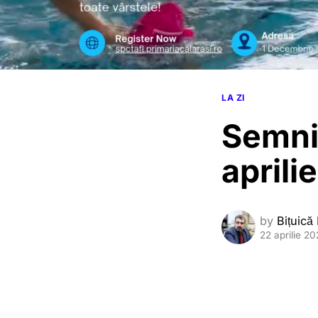
LA ZI
Semnif
aprilie
by
Bițuică
22 aprilie 2