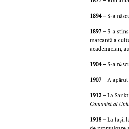
1877 –
România a
1894 –
S-a născu
1897 –
S-a stins
marcantă a cult
academician, au
1904 –
S-a născu
1907 –
A apărut 
1912 –
La Sankt
Comunist al Uniu
1918 –
La Iași, 
de promulgare a