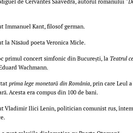
Miguel de Cervantes Saavedra, autorul romanului “
D
ut Immanuel Kant, filosof german.
t la Năsăud poeta Veronica Micle.
c primul concert simfonic din București, la
Teatrul c
 Eduard Wachmann.
tat
prima lege monetară din România
, prin care Leul 
ră. Acesta era compus din 100 de bani.
t Vladimir Ilici Lenin, politician comunist rus, înte
e.