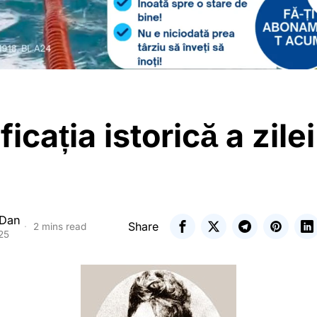
icația istorică a zile
 Dan
Share
2 mins read
025