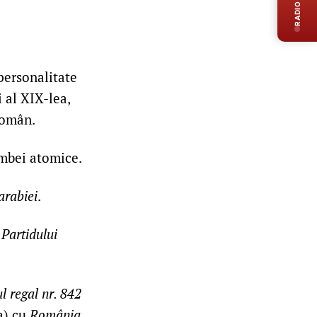
RADIO LIVE
 personalitate
 al XIX-lea,
român.
ombei atomice.
arabiei
.
l
Partidului
l regal nr. 842
a) cu
România
.