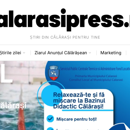
ȘTIRI DIN CĂLĂRAȘI PENTRU TINE
Știrile zilei
Ziarul Anunțul Călărășean
Marketing