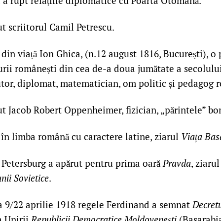
 rupt relațiile diplomatice cu Poarta Otomană.
t scriitorul Camil Petrescu.
 din viață Ion Ghica, (n.12 august 1816, București), o
urii românești din cea de-a doua jumătate a secolului
tor, diplomat, matematician, om politic și pedagog 
t Jacob Robert Oppenheimer, fizician, „părintele” b
în limba română cu caractere latine, ziarul
Viața Bas
 Petersburg a apărut pentru prima oară
Pravda
, ziaru
nii Sovietice
.
la 9/22 aprilie 1918 regele Ferdinand a semnat
Decretu
 Unirii
Republicii Democratice Moldovenești
(Basarabi