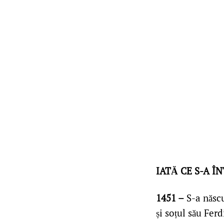
IATĂ CE S-A Î
1451 –
S-a născu
și soțul său Fer