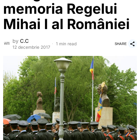
memoria Regelui
Mihai I al României
by
C.C
1 min read
SHARE
12 decembrie 2017