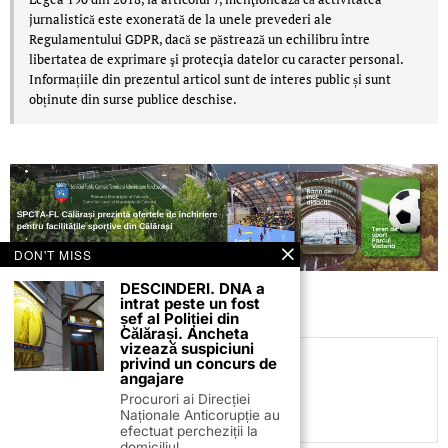
jurnalistică este exonerată de la unele prevederi ale
Regulamentului GDPR, dacă se păstrează un echilibru între
libertatea de exprimare şi protecţia datelor cu caracter personal.
Informațiile din prezentul articol sunt de interes public și sunt
obținute din surse publice deschise.
DON'T MISS
DESCINDERI. DNA a
intrat peste un fost
șef al Poliției din
Călărași. Ancheta
vizează suspiciuni
privind un concurs de
C.C
angajare
Procurori ai Direcției
Naționale Anticorupție au
efectuat percheziții la
domiciliul