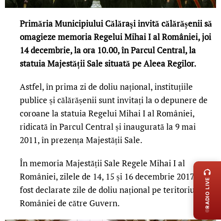
Primăria Municipiului Călăraşi invită călărășenii să
omagieze memoria Regelui Mihai I al României, joi
14 decembrie, la ora 10.00, în Parcul Central, la
statuia Majestății Sale situată pe Aleea Regilor.
Astfel, în prima zi de doliu național, instituțiile
publice și călărășenii sunt invitați la o depunere de
coroane la statuia Regelui Mihai I al României,
ridicată în Parcul Central și inaugurată la 9 mai
2011, în prezența Majestății Sale.
LIVE 
În memoria Majestății Sale Regele Mihai I al
României, zilele de 14, 15 și 16 decembrie 2017 au
RADIO LIVE
fost declarate zile de doliu național pe teritoriul
României de către Guvern.