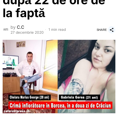
după 22 de ore de
la faptă
by
C.C
1 min read
SHARE
27 decembrie 2020