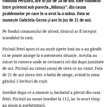
comuna Perișoru, are în jur de 28 de ani. Este cunoscut
între prieteni sub porecla „Mânuță”. din cauza
problemelor pe care le-a avut la o mână. Fata se
numește Gabriela Gerea și are în jur de 21 de ani.
Pe fondul consumului de alcool, tânărul ar fi început
scandalul în casă.
Părinții fetei spun că au auzit țipete însă nu s-au gândit
că se poate ajunge la o asemenea situație. Aceștia au
intrat în camera unde se certaseră cei doi după jumătate
de oră. Părinții au rămas șocați de ceea ce au văzut. Fata
de 21 de ani zăcea într-o baltă de sânge, având în zona
gâtului 5 lovituri de cuțit.
Imediat dupa ce a omorat-o, barbatul a plecat din casa
fetei. Părinții au sunat imediat la 112, iar in scurt timp
au ajuns si anchetatorii.