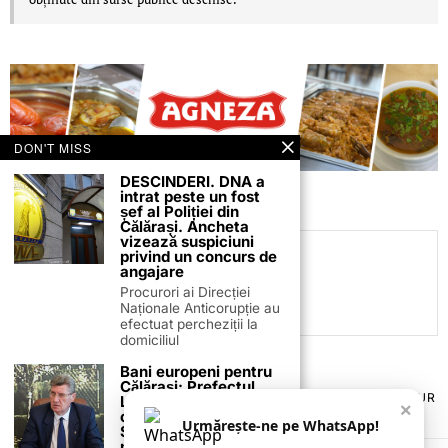
DON'T MISS
DESCINDERI. DNA a
intrat peste un fost
șef al Poliției din
Călărași. Ancheta
vizează suspiciuni
privind un concurs de
C.C
angajare
Procurori ai Direcției
Naționale Anticorupție au
efectuat percheziții la
domiciliul
Bani europeni pentru
Călărași: Prefectul
TERMENI ȘI CONDIȚII
COOKIES
POLITICA DE ANULARE & RETUR
Laurențiu State anunță
×
PUBLICITATE ONLINE & TIPĂRITĂ
DESPRE NOI
CONTACT
colaborarea cu ADR
Urmărește-ne pe WhatsApp!
ZIARUL ANUNȚUL CĂLĂRĂȘEAN
Sud-Muntenia pentru
noi finanțări