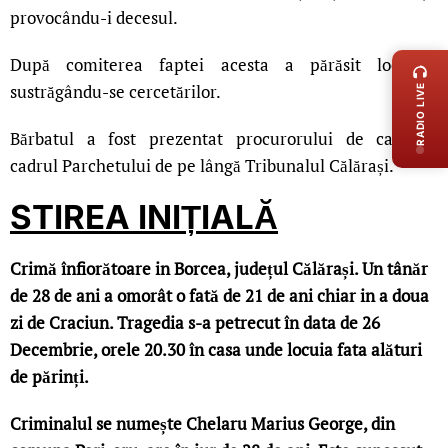
provocându-i decesul.
LIVE 
După comiterea faptei acesta a părăsit locuința
sustrăgându-se cercetărilor.
RADIO LIVE
Bărbatul a fost prezentat procurorului de caz din
cadrul Parchetului de pe lângă Tribunalul Călărași.
STIREA INIȚIALĂ
Crimă înfiorătoare in Borcea, județul Călărași. Un tânăr
de 28 de ani a omorât o fată de 21 de ani chiar in a doua
zi de Craciun. Tragedia s-a petrecut în data de 26
Decembrie, orele 20.30 în casa unde locuia fata alături
de părinți.
Criminalul se numește Chelaru Marius George, din