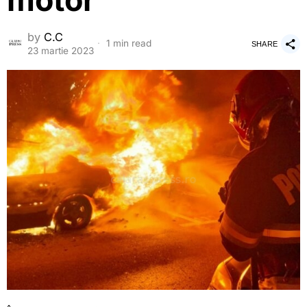
motor
by
C.C
1 min read
SHARE
23 martie 2023