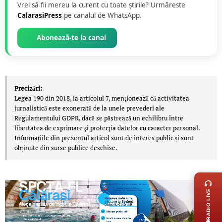
Vrei să fii mereu la curent cu toate știrile? Urmăreste
CalarasiPress
pe canalul de WhatsApp.
Abonează-te la canal
Precizări:
Legea 190 din 2018, la articolul 7, menţionează că activitatea
jurnalistică este exonerată de la unele prevederi ale
Regulamentului GDPR, dacă se păstrează un echilibru între
libertatea de exprimare şi protecţia datelor cu caracter personal.
Informațiile din prezentul articol sunt de interes public și sunt
obținute din surse publice deschise.
LIVE 
RADIO LIVE