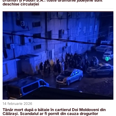
Drumuri și Poduri S.A.: toate drumurile județene sunt
deschise circulației
14 februarie 2026
Tânăr mort după o bătaie în cartierul Doi Moldoveni din
Călărași. Scandalul ar fi pornit din cauza drogurilor