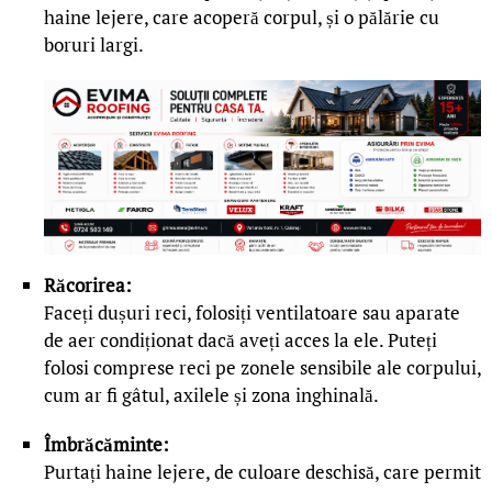
haine lejere, care acoperă corpul, și o pălărie cu
boruri largi.
Răcorirea:
Faceți dușuri reci, folosiți ventilatoare sau aparate
de aer condiționat dacă aveți acces la ele.
Puteți
folosi comprese reci pe zonele sensibile ale corpului,
cum ar fi gâtul, axilele și zona inghinală.
Îmbrăcăminte:
Purtați haine lejere, de culoare deschisă, care permit