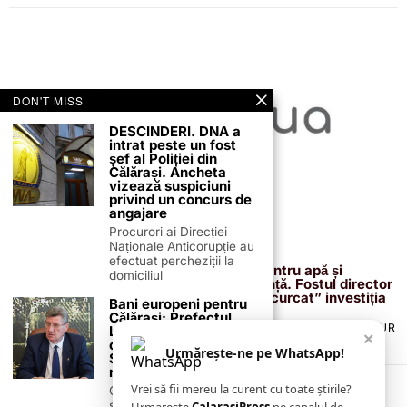
DON'T MISS
DESCINDERI. DNA a
intrat peste un fost
șef al Poliției din
Călărași. Ancheta
vizează suspiciuni
privind un concurs de
angajare
Procurori ai Direcției
Naționale Anticorupție au
13 februarie 2026
efectuat percheziții la
Proiectul de 400 de milioane de euro pentru apă și
domiciliul
canalizare, confirmat definitiv de instanță. Fostul director
reacționează după acuzațiile că ar fi „încurcat” investiția
Bani europeni pentru
Călărași: Prefectul
TERMENI ȘI CONDIȚII
COOKIES
POLITICA DE ANULARE & RETUR
Laurențiu State anunță
×
PUBLICITATE ONLINE & TIPĂRITĂ
DESPRE NOI
CONTACT
colaborarea cu ADR
Urmărește-ne pe WhatsApp!
Sud-Muntenia pentru
ZIARUL ANUNȚUL CĂLĂRĂȘEAN
noi finanțări
Vrei să fii mereu la curent cu toate știrile?
Călărașul se pregătește
să intre pe harta