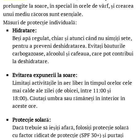
prelungite la soare, în special în orele de vârf, și crearea
unui mediu răcoros sunt esențiale.
Măsuri de protecție individuală:
Hidratare:
Beți apă regulat, chiar și atunci când nu simțiți sete,
pentru a preveni deshidratarea.
Evitați băuturile
carbogazoase, alcoolul și cafeaua, care pot contribui
la deshidratare.
Evitarea expunerii la soare:
Limitați activitățile în aer liber în timpul orelor cele
mai calde ale zilei (de obicei, între 11:00 și
18:00).
Căutați umbra sau rămâneți în interior în
aceste ore.
Protecție solară:
Dacă trebuie să ieșiți afară, folosiți protecție solară
cu factor ridicat de protecție (SPF 30+) și purtați