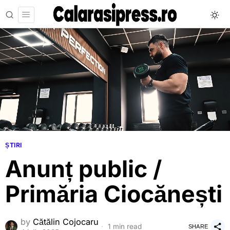
ȘTIRI
Anunț public /
Primăria Ciocănești
by
Cătălin Cojocaru
1 min read
SHARE