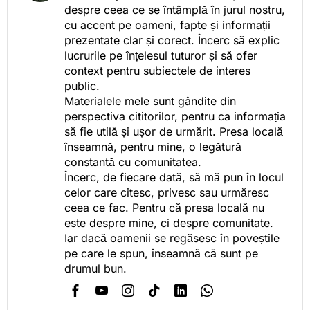
despre ceea ce se întâmplă în jurul nostru,
cu accent pe oameni, fapte și informații
prezentate clar și corect. Încerc să explic
lucrurile pe înțelesul tuturor și să ofer
context pentru subiectele de interes
public.
Materialele mele sunt gândite din
perspectiva cititorilor, pentru ca informația
să fie utilă și ușor de urmărit. Presa locală
înseamnă, pentru mine, o legătură
constantă cu comunitatea.
Încerc, de fiecare dată, să mă pun în locul
celor care citesc, privesc sau urmăresc
ceea ce fac. Pentru că presa locală nu
este despre mine, ci despre comunitate.
Iar dacă oamenii se regăsesc în poveștile
pe care le spun, înseamnă că sunt pe
drumul bun.