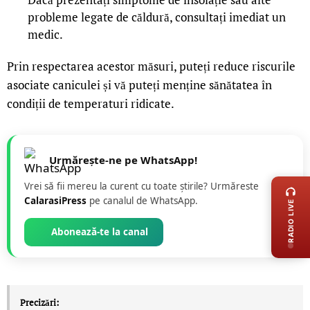
probleme legate de căldură, consultați imediat un
medic.
Prin respectarea acestor măsuri, puteți reduce riscurile
asociate caniculei și vă puteți menține sănătatea în
condiții de temperaturi ridicate.
Urmărește-ne pe WhatsApp!
LIVE 
Vrei să fii mereu la curent cu toate știrile? Urmăreste
CalarasiPress
pe canalul de WhatsApp.
RADIO LIVE
Abonează-te la canal
Precizări: