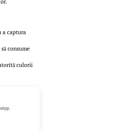
or.
u a captura
il să consume
torită culorii
sApp.