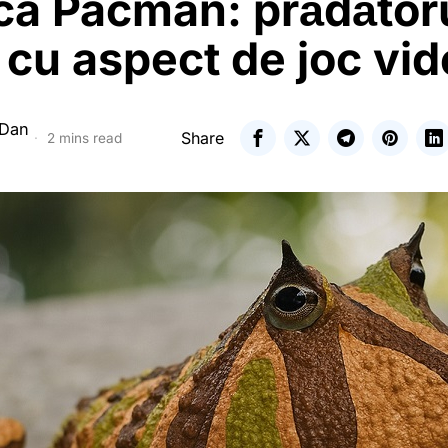
ca Pacman: prădător
 cu aspect de joc vi
 Dan
Share
2 mins read