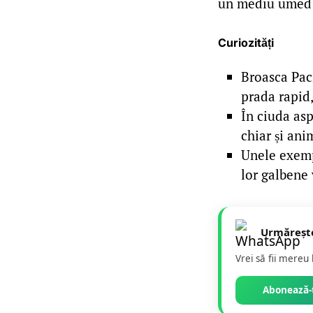
un mediu umed și
Curiozități
Broasca Pacm
prada rapid
În ciuda asp
chiar și an
Unele exempl
lor galbene 
Urmăreșt
Vrei să fii mereu
Abonează-t