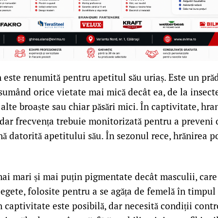
este renumită pentru apetitul său uriaș. Este un pră
umând orice vietate mai mică decât ea, de la insecte 
 alte broaște sau chiar păsări mici. În captivitate, hra
, dar frecvența trebuie monitorizată pentru a preveni 
datorită apetitului său. În sezonul rece, hrănirea po
ai mari și mai puțin pigmentate decât masculii, care
egete, folosite pentru a se agăța de femelă în timpul
captivitate este posibilă, dar necesită condiții contr