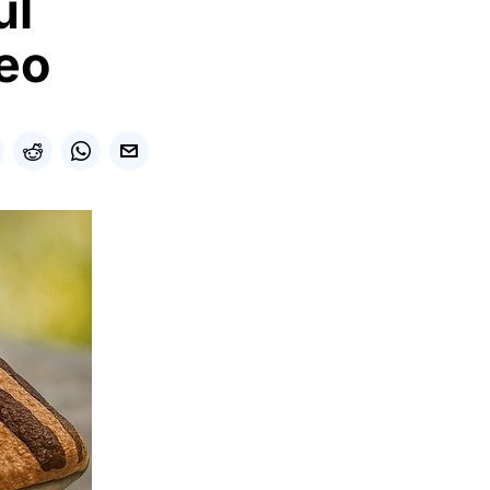
ul
deo