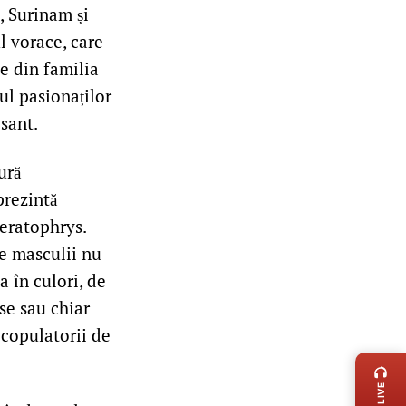
, Surinam și
l vorace, care
e din familia
ul pasionaților
sant.
ură
prezintă
Ceratophrys.
e masculii nu
a în culori, de
se sau chiar
 copulatorii de
LIVE 