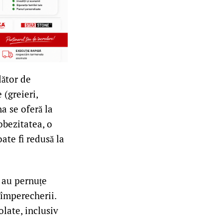
dător de
(greieri,
na se oferă la
obezitatea, o
ate fi redusă la
 au pernuțe
 împerecherii.
olate, inclusiv