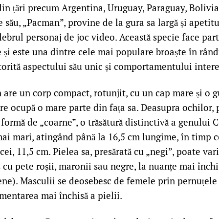
din țări precum Argentina, Uruguay, Paraguay, Bolivia
 său, „Pacman”, provine de la gura sa largă și apetitu
ebrul personaj de joc video. Această specie face part
 și este una dintre cele mai populare broaște în rând
torită aspectului său unic și comportamentului intere
are un corp compact, rotunjit, cu un cap mare și o g
re ocupă o mare parte din fața sa. Deasupra ochilor, 
formă de „coarne”, o trăsătură distinctivă a genului 
ai mari, atingând până la 16,5 cm lungime, în timp c
cei, 11,5 cm. Pielea sa, presărată cu „negi”, poate vari
 cu pete roșii, maronii sau negre, la nuanțe mai închi
ene). Masculii se deosebesc de femele prin pernuțele
mentarea mai închisă a pielii.