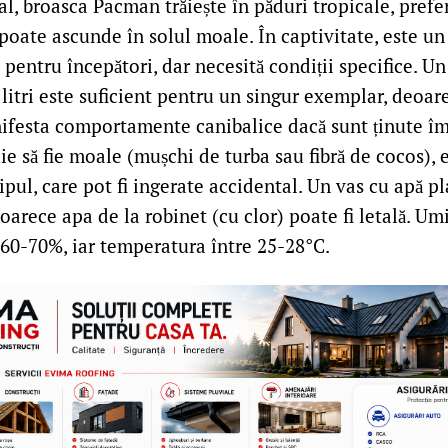
al, broasca Pacman trăiește în păduri tropicale, pref
oate ascunde în solul moale. În captivitate, este un
al pentru începători, dar necesită condiții specifice. U
itri este suficient pentru un singur exemplar, deoar
ifesta comportamente canibalice dacă sunt ținute î
ie să fie moale (mușchi de turba sau fibră de cocos),
sipul, care pot fi ingerate accidental. Un vas cu apă pl
eoarece apa de la robinet (cu clor) poate fi letală. Um
 60-70%, iar temperatura între 25-28°C.