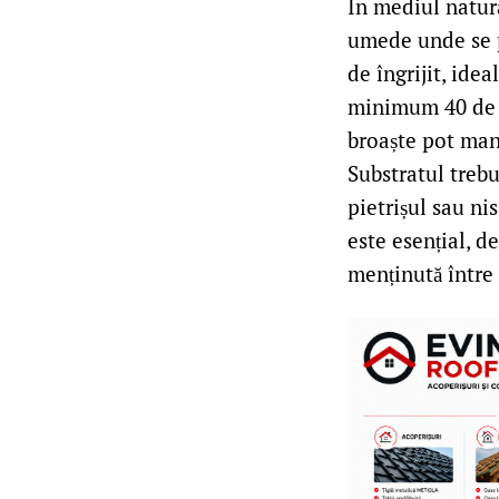
În mediul natur
umede unde se p
de îngrijit, ide
minimum 40 de l
broaște pot man
Substratul trebu
pietrișul sau ni
este esențial, d
menținută între