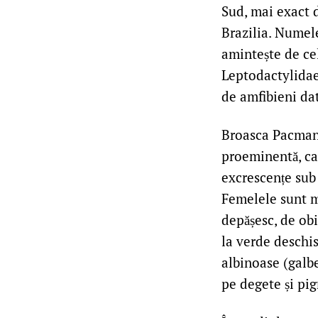
Sud, mai exact 
Brazilia. Numele
amintește de cel
Leptodactylidae
de amfibieni da
Broasca Pacman 
proeminentă, ca
excrescențe sub 
Femelele sunt m
depășesc, de obi
la verde deschis
albinoase (galb
pe degete și pig