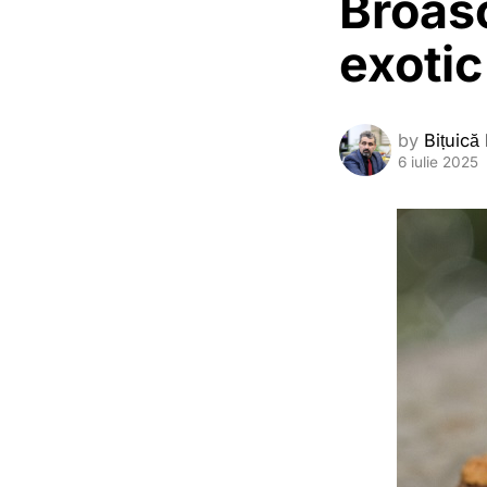
Broas
exotic
by
Bițuică
6 iulie 2025