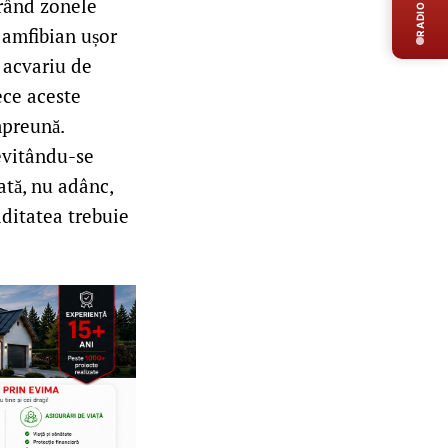
RADIO LIVE
erând zonele
 amfibian ușor
n acvariu de
ece aceste
mpreună.
 evitându-se
ată, nu adânc,
iditatea trebuie