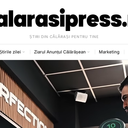
ȘTIRI DIN CĂLĂRAȘI PENTRU TINE
Știrile zilei
Ziarul Anunțul Călărășean
Marketing