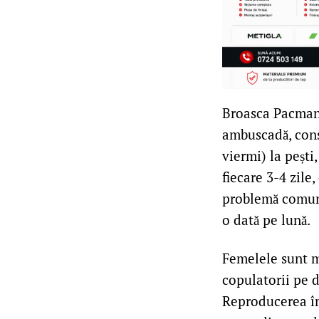
Broasca Pacman 
ambuscadă, cons
viermi) la pești,
fiecare 3-4 zile
problemă comună 
o dată pe lună.
Femelele sunt m
copulatorii pe d
Reproducerea în 