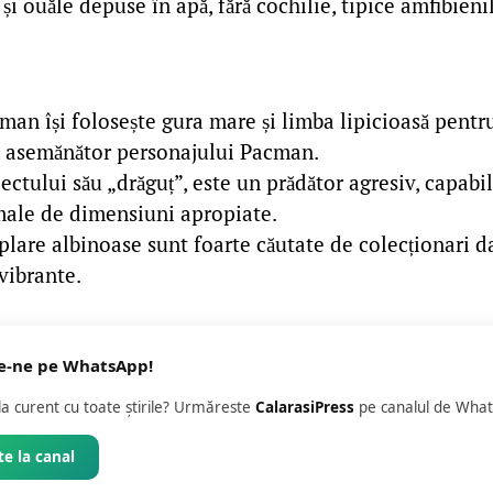
 ouăle depuse în apă, fără cochilie, tipice amfibienil
an își folosește gura mare și limba lipicioasă pentr
, asemănător personajului Pacman.
ectului său „drăguț”, este un prădător agresiv, capab
imale de dimensiuni apropiate.
are albinoase sunt foarte căutate de colecționari da
vibrante.
e-ne pe WhatsApp!
 la curent cu toate știrile? Urmăreste
CalarasiPress
pe canalul de What
e la canal