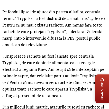
Pe fondul lipsei de ajutor din partea aliaților, centrala
termică Trypilska a fost distrusă de armata rusă. „De ce?
Pentru că nu mai existau rachete. Am rămas fără toate
rachetele care protejau Trypilska”, a declarat Zelenski
marți, într-o intervenție difuzată la PBS, postul public
american de televiziune.
„Unsprezece rachete au fost lansate spre centrala
Trypilska, de care depinde alimentarea cu energie
electrică a regiunii Kiev. Am reușit să le interceptăm pe
LIVE 
primele șapte, dar celelalte patru au lovit Trypilska. De
ce? Pentru că mai aveam zero rachete rămase. Am
RADIO LIVE
epuizat toate rachetele care apărau Trypilska”, a
adăugat președintele ucrainean.
Din mijlocul lunii martie, atacurile rusești cu rachete și