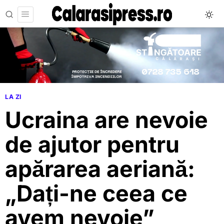
LA ZI
Ucraina are nevoie
de ajutor pentru
apărarea aeriană:
„Dați-ne ceea ce
avem nevoie”