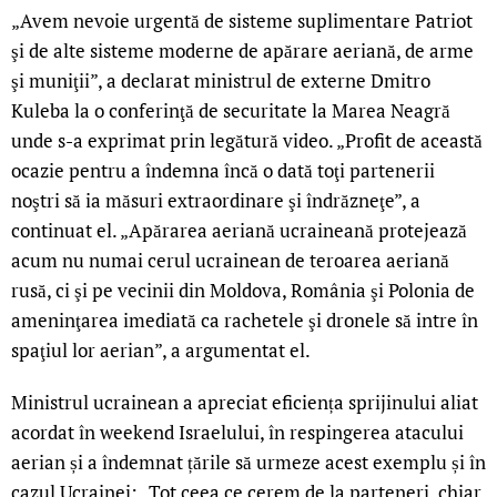
„Avem nevoie urgentă de sisteme suplimentare Patriot
şi de alte sisteme moderne de apărare aeriană, de arme
şi muniţii”, a declarat ministrul de externe Dmitro
Kuleba la o conferinţă de securitate la Marea Neagră
unde s-a exprimat prin legătură video. „Profit de această
ocazie pentru a îndemna încă o dată toţi partenerii
noştri să ia măsuri extraordinare şi îndrăzneţe”, a
continuat el. „Apărarea aeriană ucraineană protejează
acum nu numai cerul ucrainean de teroarea aeriană
rusă, ci şi pe vecinii din Moldova, România şi Polonia de
ameninţarea imediată ca rachetele şi dronele să intre în
spaţiul lor aerian”, a argumentat el.
Ministrul ucrainean a apreciat eficiența sprijinului aliat
acordat în weekend Israelului, în respingerea atacului
aerian și a îndemnat țările să urmeze acest exemplu și în
cazul Ucrainei: „Tot ceea ce cerem de la parteneri, chiar