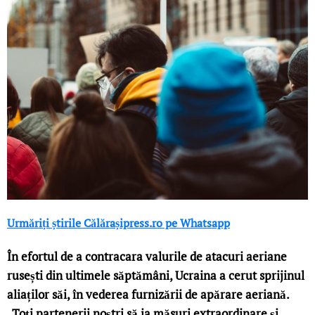
Urmăriți știrile Călărașipress.ro pe Whatsapp
În efortul de a contracara valurile de atacuri aeriane
rusești din ultimele săptămâni, Ucraina a cerut sprijinul
aliaților săi, în vederea furnizării de apărare aeriană.
„Toți partenerii noștri să ia măsuri extraordinare și