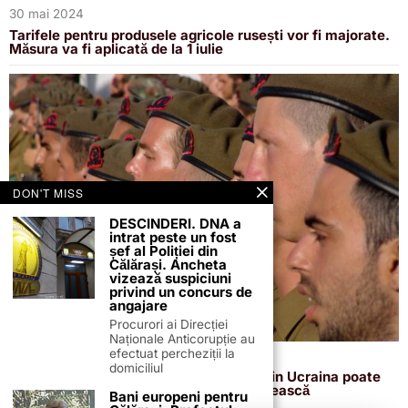
30 mai 2024
Tarifele pentru produsele agricole rusești vor fi majorate.
Măsura va fi aplicată de la 1 iulie
DON'T MISS
DESCINDERI. DNA a
intrat peste un fost
șef al Poliției din
Călărași. Ancheta
vizează suspiciuni
privind un concurs de
angajare
Procurori ai Direcției
Naționale Anticorupție au
efectuat percheziții la
22 mai 2024
domiciliul
Șeful Armatei avertizează că războiul din Ucraina poate
escalada. România trebuie să se pregătească
Bani europeni pentru