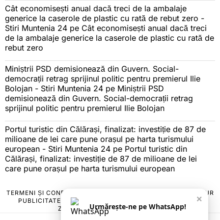
Cât economisești anual dacă treci de la ambalaje
generice la caserole de plastic cu rată de rebut zero -
Stiri Muntenia 24
pe
Cât economisești anual dacă treci
de la ambalaje generice la caserole de plastic cu rată de
rebut zero
Miniștrii PSD demisionează din Guvern. Social-
democrații retrag sprijinul politic pentru premierul Ilie
Bolojan - Stiri Muntenia 24
pe
Miniștrii PSD
demisionează din Guvern. Social-democrații retrag
sprijinul politic pentru premierul Ilie Bolojan
Portul turistic din Călărași, finalizat: investiție de 87 de
milioane de lei care pune orașul pe harta turismului
european - Stiri Muntenia 24
pe
Portul turistic din
Călărași, finalizat: investiție de 87 de milioane de lei
care pune orașul pe harta turismului european
TERMENI ȘI CONDIȚII
COOKIES
POLITICA DE ANULARE & RETUR
×
PUBLICITATE ONLINE & TIPĂRITĂ
DESPRE NOI
CONTACT
Urmărește-ne pe WhatsApp!
ZIARUL ANUNȚUL CĂLĂRĂȘEAN