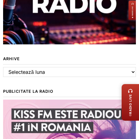
ARHIVE
Arhive
LIVE 
PUBLICITATE LA RADIO
RADIO LIVE