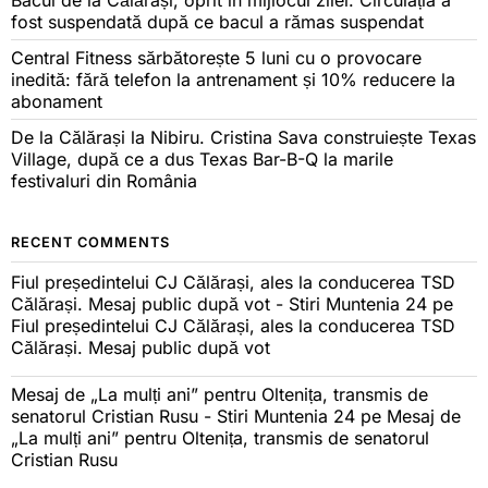
Bacul de la Călărași, oprit în mijlocul zilei. Circulația a
fost suspendată după ce bacul a rămas suspendat
Central Fitness sărbătorește 5 luni cu o provocare
inedită: fără telefon la antrenament și 10% reducere la
abonament
De la Călărași la Nibiru. Cristina Sava construiește Texas
Village, după ce a dus Texas Bar-B-Q la marile
festivaluri din România
RECENT COMMENTS
Fiul președintelui CJ Călărași, ales la conducerea TSD
Călărași. Mesaj public după vot - Stiri Muntenia 24
pe
Fiul președintelui CJ Călărași, ales la conducerea TSD
Călărași. Mesaj public după vot
Mesaj de „La mulți ani” pentru Oltenița, transmis de
senatorul Cristian Rusu - Stiri Muntenia 24
pe
Mesaj de
„La mulți ani” pentru Oltenița, transmis de senatorul
Cristian Rusu