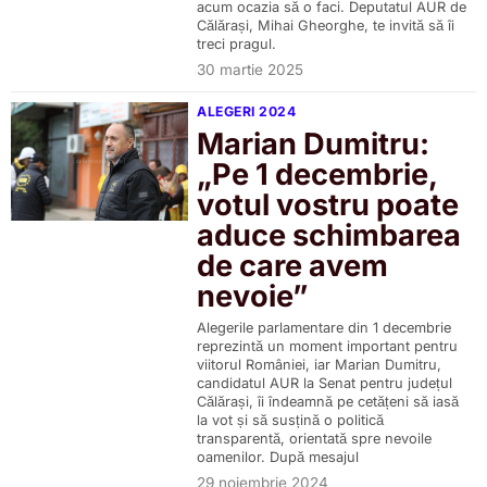
acum ocazia să o faci. Deputatul AUR de
Călărași, Mihai Gheorghe, te invită să îi
treci pragul.
30 martie 2025
ALEGERI 2024
Marian Dumitru:
„Pe 1 decembrie,
votul vostru poate
aduce schimbarea
de care avem
nevoie”
Alegerile parlamentare din 1 decembrie
reprezintă un moment important pentru
viitorul României, iar Marian Dumitru,
candidatul AUR la Senat pentru județul
Călărași, îi îndeamnă pe cetățeni să iasă
la vot și să susțină o politică
transparentă, orientată spre nevoile
oamenilor. După mesajul
29 noiembrie 2024