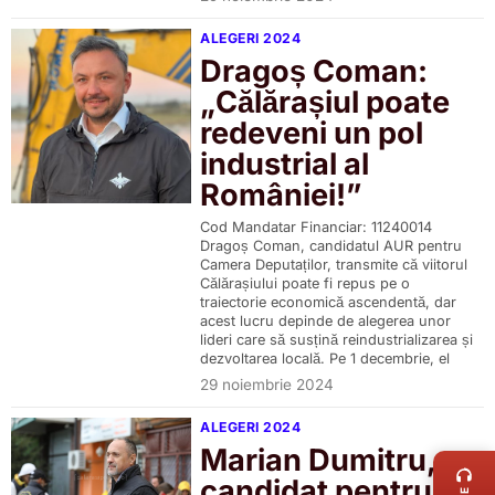
ALEGERI 2024
Dragoș Coman:
„Călărașiul poate
redeveni un pol
industrial al
României!”
Cod Mandatar Financiar: 11240014
Dragoș Coman, candidatul AUR pentru
Camera Deputaților, transmite că viitorul
Călărașiului poate fi repus pe o
traiectorie economică ascendentă, dar
acest lucru depinde de alegerea unor
lideri care să susțină reindustrializarea și
dezvoltarea locală. Pe 1 decembrie, el
29 noiembrie 2024
ALEGERI 2024
LIVE 
Marian Dumitru,
candidat pentru