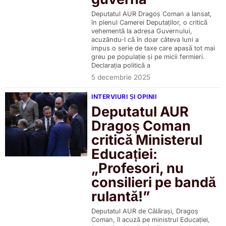
Deputatul AUR Dragoș Coman a lansat,
în plenul Camerei Deputaților, o critică
vehementă la adresa Guvernului,
acuzându-l că în doar câteva luni a
impus o serie de taxe care apasă tot mai
greu pe populație și pe micii fermieri.
Declarația politică a
5 decembrie 2025
INTERVIURI ȘI OPINII
Deputatul AUR
Dragoș Coman
critică Ministerul
Educației:
„Profesori, nu
consilieri pe bandă
rulantă!”
Deputatul AUR de Călărași, Dragoș
Coman, îl acuză pe ministrul Educației,