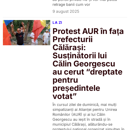
retrage banii cum vor
9 august 2025
LA ZI
Protest AUR în fața
Prefecturii
Călărași:
Susținătorii lui
Călin Georgescu
au cerut “dreptate
pentru
președintele
votat”
În cursul zilei de duminică, mai mulți
simpatizanți ai Alianței pentru Unirea
Românilor (AUR) și ai lui Călin
Georgescu au ieșit în stradă și în
municipiul Călărași, alăturându-se
protestului național organizat simultan în