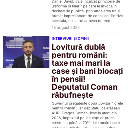
Daniel David, că a încălcat principiile de
„reformă și tăieri” pe care le invocă în
declarațiile publice, prin angajarea unui
număr impresionant de consilieri. Potrivit
acestuia, ministrul ar avea nu mai
18 august 2025
INTERVIURI ȘI OPINII
Lovitură dublă
pentru români:
taxe mai mari la
case și bani blocați
în pensii!
Deputatul Coman
răbufnește
Guvernul pregătește două „lovituri” grele
pentru români, iar deputatul călărășean
AUR, Dragoș Coman, iese la atac: din
2026, impozitul pe locuințe ar putea
crește cu până la 70%, iar românii care
au pensii private nu-și vor mai putea