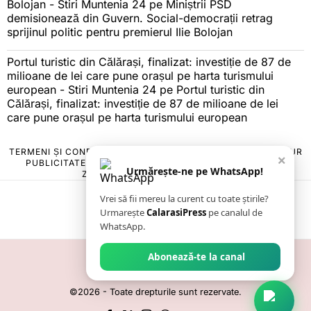
Bolojan - Stiri Muntenia 24
pe
Miniștrii PSD
demisionează din Guvern. Social-democrații retrag
sprijinul politic pentru premierul Ilie Bolojan
Portul turistic din Călărași, finalizat: investiție de 87 de
milioane de lei care pune orașul pe harta turismului
european - Stiri Muntenia 24
pe
Portul turistic din
Călărași, finalizat: investiție de 87 de milioane de lei
care pune orașul pe harta turismului european
TERMENI ȘI CONDIȚII
COOKIES
POLITICA DE ANULARE & RETUR
×
PUBLICITATE ONLINE & TIPĂRITĂ
DESPRE NOI
CONTACT
Urmărește-ne pe WhatsApp!
ZIARUL ANUNȚUL CĂLĂRĂȘEAN
Vrei să fii mereu la curent cu toate știrile?
Urmarește
CalarasiPress
pe canalul de
WhatsApp.
Abonează-te la canal
©
2026
- Toate drepturile sunt rezervate.