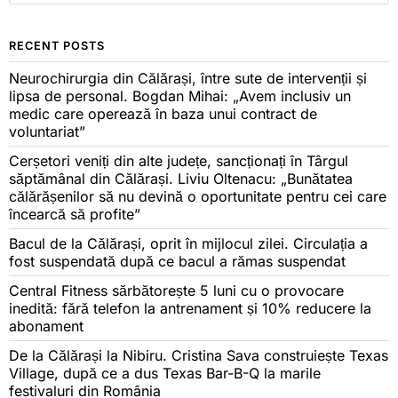
RECENT POSTS
Neurochirurgia din Călărași, între sute de intervenții și
lipsa de personal. Bogdan Mihai: „Avem inclusiv un
medic care operează în baza unui contract de
voluntariat”
Cerșetori veniți din alte județe, sancționați în Târgul
săptămânal din Călărași. Liviu Oltenacu: „Bunătatea
călărășenilor să nu devină o oportunitate pentru cei care
încearcă să profite”
Bacul de la Călărași, oprit în mijlocul zilei. Circulația a
fost suspendată după ce bacul a rămas suspendat
Central Fitness sărbătorește 5 luni cu o provocare
inedită: fără telefon la antrenament și 10% reducere la
abonament
De la Călărași la Nibiru. Cristina Sava construiește Texas
Village, după ce a dus Texas Bar-B-Q la marile
festivaluri din România