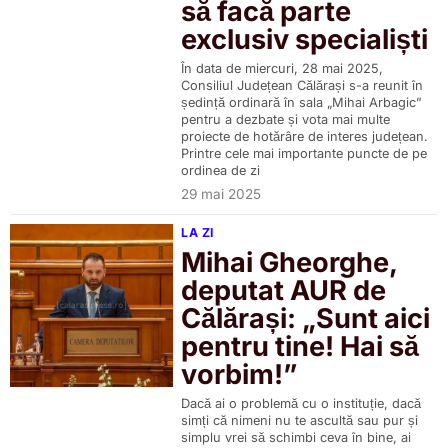
să facă parte
exclusiv specialiști
În data de miercuri, 28 mai 2025,
Consiliul Județean Călărași s-a reunit în
ședință ordinară în sala „Mihai Arbagic”
pentru a dezbate și vota mai multe
proiecte de hotărâre de interes județean.
Printre cele mai importante puncte de pe
ordinea de zi
29 mai 2025
LA ZI
Mihai Gheorghe,
deputat AUR de
Călărași: „Sunt aici
pentru tine! Hai să
vorbim!”
Dacă ai o problemă cu o instituție, dacă
simți că nimeni nu te ascultă sau pur și
simplu vrei să schimbi ceva în bine, ai