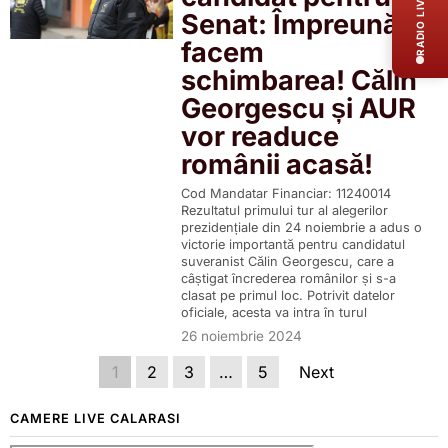
RADIO LIVE
Senat: Împreună
facem
schimbarea! Călin
Georgescu și AUR
vor readuce
românii acasă!
Cod Mandatar Financiar: 11240014
Rezultatul primului tur al alegerilor
prezidențiale din 24 noiembrie a adus o
victorie importantă pentru candidatul
suveranist Călin Georgescu, care a
câștigat încrederea românilor și s-a
clasat pe primul loc. Potrivit datelor
oficiale, acesta va intra în turul
26 noiembrie 2024
1
2
3
…
5
Next
CAMERE LIVE CALARASI