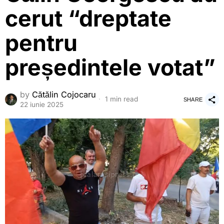
cerut “dreptate
pentru
președintele votat”
by
Cătălin Cojocaru
1 min read
SHARE
22 iunie 2025