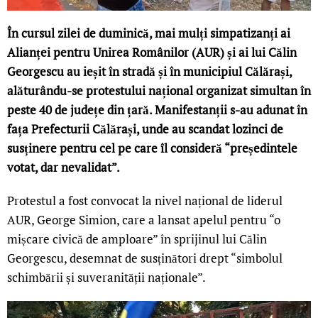
În cursul zilei de duminică, mai mulți simpatizanți ai
Alianței pentru Unirea Românilor (AUR) și ai lui Călin
Georgescu au ieșit în stradă și în municipiul Călărași,
alăturându-se protestului național organizat simultan în
peste 40 de județe din țară. Manifestanții s-au adunat în
fața Prefecturii Călărași, unde au scandat lozinci de
susținere pentru cel pe care îl consideră “președintele
votat, dar nevalidat”.
Protestul a fost convocat la nivel național de liderul
AUR, George Simion, care a lansat apelul pentru “o
mișcare civică de amploare” în sprijinul lui Călin
Georgescu, desemnat de susținători drept “simbolul
schimbării și suveranității naționale”.