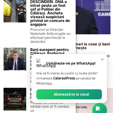
DESCINDERI. DNA a
intrat peste un fost
șef al Poliției din
Călărași. Ancheta
vizează suspiciuni
privind un concurs de
angajare
Procurori ai Direcției
Naționale Anticorupție au
efectuat percheziții la
9 august 2025
domiciliul
Lovitură dublă pentru români: taxe mai mari la case și bani
blocați în pensii! Deputatul Coman răbufnește
Bani europeni pentru
Călărași: Prefectul
TERMENI ȘI CONDIȚII
COOKIES
POLITICA DE ANULARE & RETUR
Laurențiu State anunță
×
PUBLICITATE ONLINE & TIPĂRITĂ
DESPRE NOI
CONTACT
colaborarea cu ADR
Urmărește-ne pe WhatsApp!
ZIARUL ANUNȚUL CĂLĂRĂȘEAN
Sud-Muntenia pentru
noi finanțări
Vrei să fii mereu la curent cu toate știrile?
Călărașul se pregătește
să intre pe harta
Urmarește
CalarasiPress
pe canalul de
finanțărilor europene, cu
WhatsApp.
Reținut de polițiști
pentru infracțiuni la
Abonează-te la canal
regimul rutier
Polițiștii au reținut un
bărbat care ar fi condus
©
2026
- Toate drepturile sunt rezervate.
un