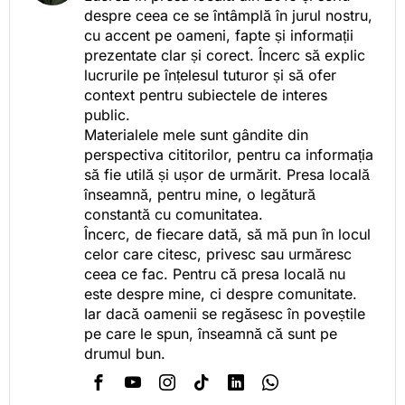
despre ceea ce se întâmplă în jurul nostru,
cu accent pe oameni, fapte și informații
prezentate clar și corect. Încerc să explic
lucrurile pe înțelesul tuturor și să ofer
context pentru subiectele de interes
public.
Materialele mele sunt gândite din
perspectiva cititorilor, pentru ca informația
să fie utilă și ușor de urmărit. Presa locală
înseamnă, pentru mine, o legătură
constantă cu comunitatea.
Încerc, de fiecare dată, să mă pun în locul
celor care citesc, privesc sau urmăresc
ceea ce fac. Pentru că presa locală nu
este despre mine, ci despre comunitate.
Iar dacă oamenii se regăsesc în poveștile
pe care le spun, înseamnă că sunt pe
drumul bun.