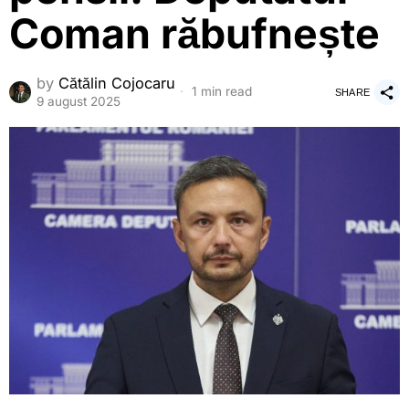
Coman răbufnește
by
Cătălin Cojocaru
1 min read
SHARE
9 august 2025