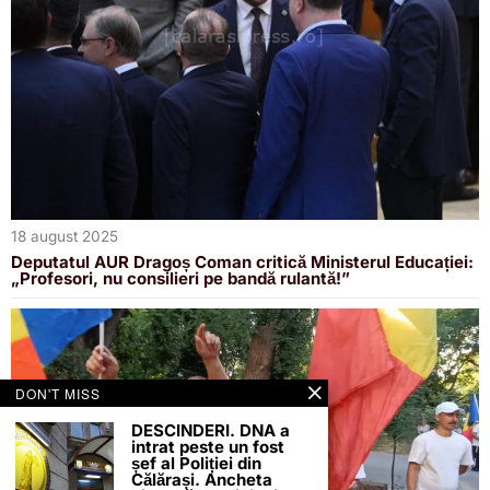
18 august 2025
Deputatul AUR Dragoș Coman critică Ministerul Educației:
„Profesori, nu consilieri pe bandă rulantă!”
DON'T MISS
DESCINDERI. DNA a
intrat peste un fost
șef al Poliției din
Călărași. Ancheta