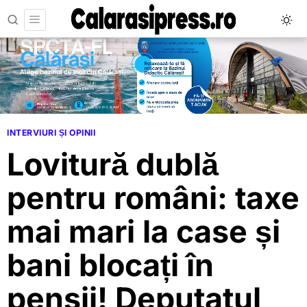
INTERVIURI ȘI OPINII
Lovitură dublă
pentru români: taxe
mai mari la case și
bani blocați în
pensii! Deputatul