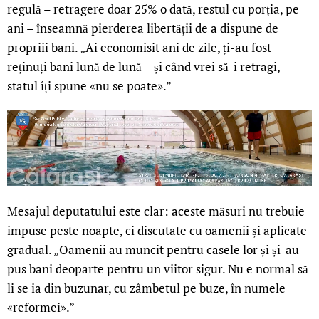
regulă – retragere doar 25% o dată, restul cu porția, pe
ani – înseamnă pierderea libertății de a dispune de
propriii bani. „Ai economisit ani de zile, ți-au fost
reținuți bani lună de lună – și când vrei să-i retragi,
statul îți spune «nu se poate».”
Mesajul deputatului este clar: aceste măsuri nu trebuie
impuse peste noapte, ci discutate cu oamenii și aplicate
gradual. „Oamenii au muncit pentru casele lor și și-au
pus bani deoparte pentru un viitor sigur. Nu e normal să
li se ia din buzunar, cu zâmbetul pe buze, în numele
«reformei».”