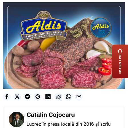
LIVE 
RADIO LIVE
Cătălin Cojocaru
Lucrez în presa locală din 2016 și scriu