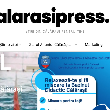
ȘTIRI DIN CĂLĂRAȘI PENTRU TINE
Știrile zilei
Ziarul Anunțul Călărășean
Marketing