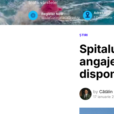
ȘTIRI
Spital
angaje
dispon
by
Cătălin
17 ianuarie 