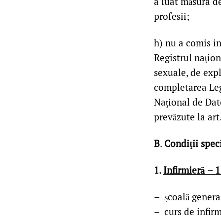
a luat măsura de
profesii;
h) nu a comis in
Registrul naţion
sexuale, de exp
completarea Leg
Naţional de Dat
prevăzute la art. 
B
.
Condiţii spec
1.
Infirmieră – 1
– școală genera
– curs de infirm