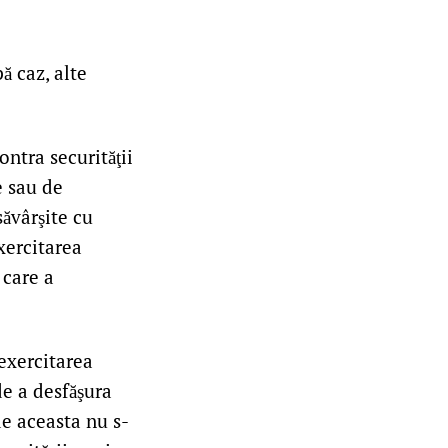
ă caz, alte
ontra securităţii
e sau de
 săvârşite cu
xercitarea
 care a
exercitarea
de a desfăşura
de aceasta nu s-