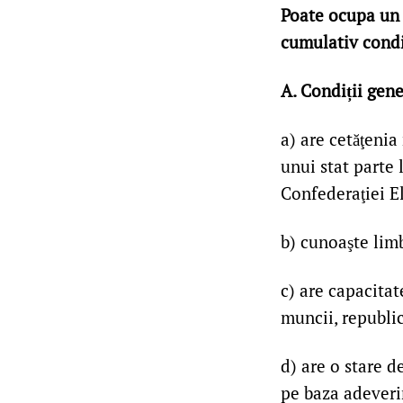
Poate ocupa un 
cumulativ condiț
A. Condiții gene
a) are cetăţeni
unui stat parte
Confederaţiei E
b) cunoaşte limb
c) are capacita
muncii, republic
d) are o stare d
pe baza adeveri