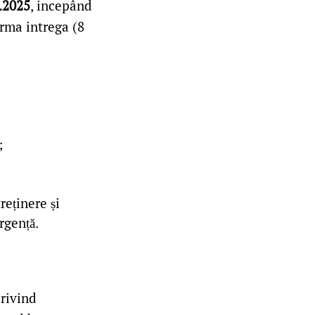
.2025
, incepând
rma intrega (8
;
reținere și
rgență.
rivind