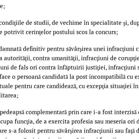
e;
condiţiile de studii, de vechime în specialitate şi, dup
ce potrivit cerinţelor postului scos la concurs;
damnată definitiv pentru săvârşirea unei infracţiuni c
a autorităţii, contra umanităţii, infracţiuni de corupţi
iuni de fals ori contra înfăptuirii justiţiei, infracţiuni
 face o persoană candidată la post incompatibilă cu e
tuale pentru care candidează, cu excepţia situaţiei în
litarea;
 pedeapsă complementară prin care i-a fost interzisă 
cupa funcţia, de a exercita profesia sau meseria ori 
are s-a folosit pentru săvârşirea infracţiunii sau faţă 