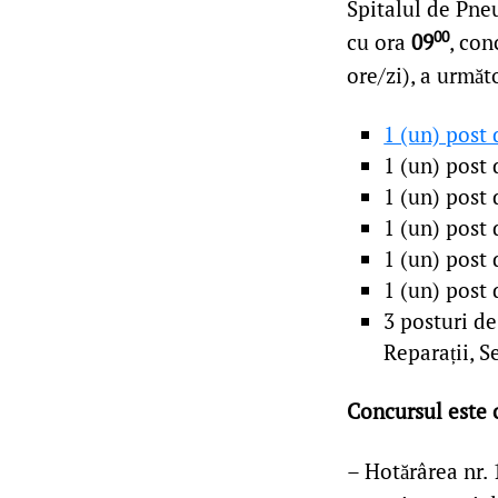
Spitalul de Pne
00
cu ora
09
, con
ore/zi), a următ
1 (un) post
1 (un) post 
1 (un) post
1 (un) post 
1 (un) post 
1 (un) post 
3 posturi de
Reparații, S
Concursul este 
– Hotărârea nr.