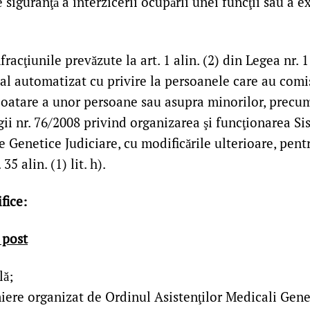
 siguranţă a interzicerii ocupării unei funcţii sau a ex
fracţiunile prevăzute la art. 1 alin. (2) din Legea nr.
al automatizat cu privire la persoanele care au comis
loatare a unor persoane sau asupra minorilor, precum
ii nr. 76/2008 privind organizarea şi funcţionarea Si
e Genetice Judiciare, cu modificările ulterioare, pen
35 alin. (1) lit. h).
ifice
:
 post
lă;
iere organizat de Ordinul Asistenţilor Medicali Gener