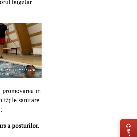
torul bugetar
şi promovarea in
ităţile sanitare
;
LIVE 
s a posturilor.