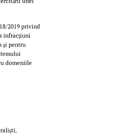
ercitării unei
 118/2019 privind
 infracţiuni
 şi pentru
stemului
tru domeniile
alişti,