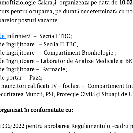
umoftiziologie Călărași organizează pe data de
10.02
curs pentru ocuparea, pe durată nedeterminată cu no
oarelor posturi vacante:
 de
infirmieră – Secția I TBC;
de îngrijitoare – Secția II TBC;
 de îngrijitoare – Compartiment Bronhologie ;
de îngrijitoare – Laborator de Analize Medicale și BK
de îngrijitoare – Farmacie;
de portar – Pază;
 muncitori calificati IV – fochist – Compartiment Înt
ecuritatea Muncii, PSI, Protecție Civilă și Situații de U
organizat în conformitate cu:
 1336/2022 pentru aprobarea Regulamentului-cadru p