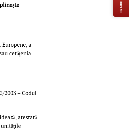
RADIO LIVE
plinește
i Europene, a
sau cetăţenia
53/2003 – Codul
idează, atestată
unităţile