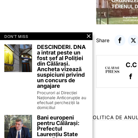
DON'T MISS
Share
DESCINDERI. DNA
a intrat peste un
fost șef al Poliției
din Călărași.
C.C
Ancheta vizează
suspiciuni privind
un concurs de
angajare
Procurori ai Direcției
Naționale Anticorupție au
efectuat percheziții la
domiciliul
Bani europeni
TERMENI ȘI CONDIȚII
COOKIES
POLITICA DE ANU
pentru Călărași:
Prefectul
Laurențiu State