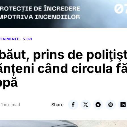
VENIMENTE
·
ȘTIRI
băut, prins de poliţişt
nțeni când circula fă
opă
Share
1 min read