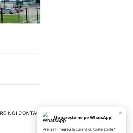
×
RE NOI
CONTACT
ZIARUL ANUNȚUL CĂLĂRĂȘEAN
Urmărește-ne pe WhatsApp!
Vrei să fii mereu la curent cu toate știrile?