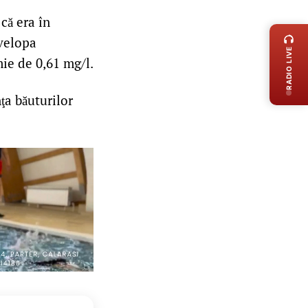
LIVE 
 că era în
nvelopa
RADIO LIVE
mie de 0,61 mg/l.
ţa băuturilor