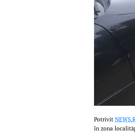
Potrivit
NEWS.
în zona localită