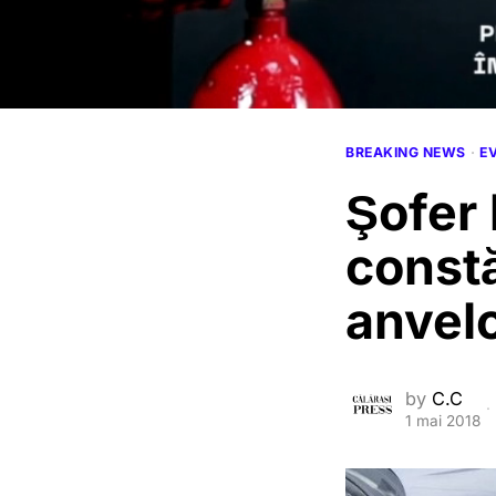
BREAKING NEWS
·
E
Şofer 
constă
anvel
by
C.C
1 mai 2018