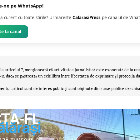
e-ne pe WhatsApp!
 la curent cu toate știrile? Urmăreste
CalarasiPress
pe canalul de What
e la canal
la articolul 7, menţionează că activitatea jurnalistică este exonerată de la un
 dacă se păstrează un echilibru între libertatea de exprimare şi protecţia da
zentul articol sunt de interes public și sunt obținute din surse publice deschis