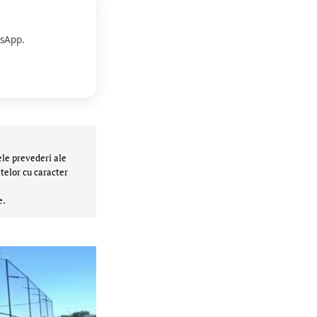
sApp.
ele prevederi ale
telor cu caracter
e.