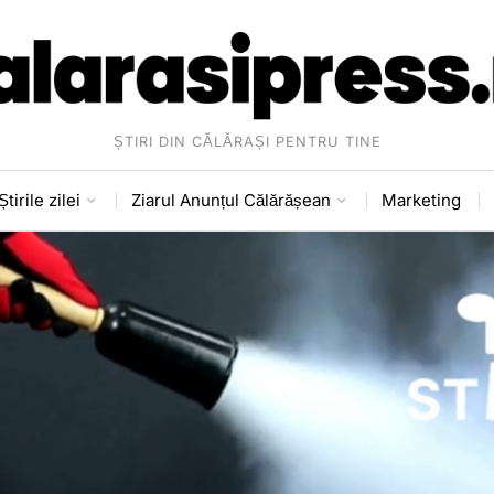
ȘTIRI DIN CĂLĂRAȘI PENTRU TINE
Știrile zilei
Ziarul Anunțul Călărășean
Marketing