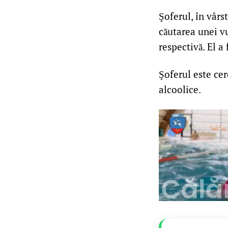
Şoferul, în vârs
căutarea unei v
respectivă. El a
Şoferul este ce
alcoolice.