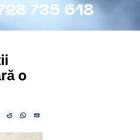
ii
ră o