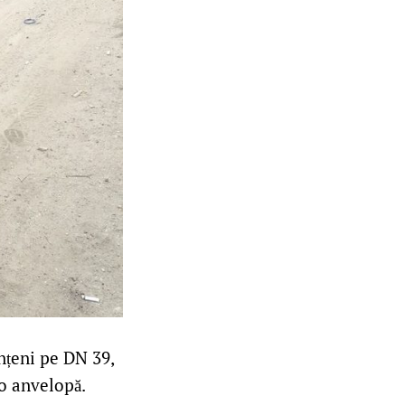
ănțeni pe DN 39,
 o anvelopă.