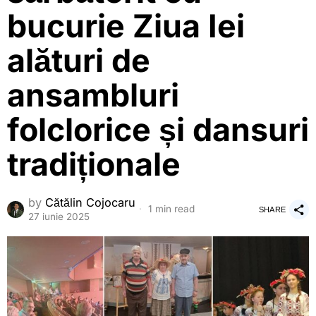
bucurie Ziua Iei
alături de
ansambluri
folclorice și dansuri
tradiționale
by
Cătălin Cojocaru
1 min read
SHARE
27 iunie 2025