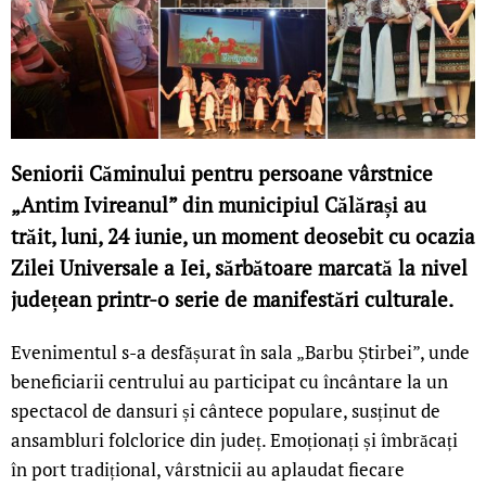
Seniorii Căminului pentru persoane vârstnice
„Antim Ivireanul” din municipiul Călărași au
trăit, luni, 24 iunie, un moment deosebit cu ocazia
Zilei Universale a Iei, sărbătoare marcată la nivel
județean printr-o serie de manifestări culturale.
Evenimentul s-a desfășurat în sala „Barbu Știrbei”, unde
beneficiarii centrului au participat cu încântare la un
spectacol de dansuri și cântece populare, susținut de
ansambluri folclorice din județ. Emoționați și îmbrăcați
în port tradițional, vârstnicii au aplaudat fiecare