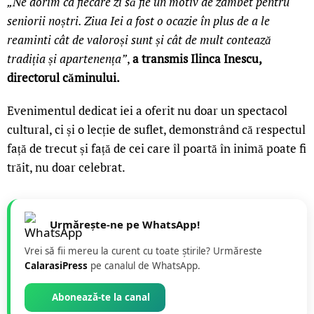
„Ne dorim ca fiecare zi să fie un motiv de zâmbet pentru
seniorii noștri. Ziua Iei a fost o ocazie în plus de a le
reaminti cât de valoroși sunt și cât de mult contează
tradiția și apartenența”
,
a transmis Ilinca Inescu,
directorul căminului.
Evenimentul dedicat iei a oferit nu doar un spectacol
cultural, ci și o lecție de suflet, demonstrând că respectul
față de trecut și față de cei care îl poartă în inimă poate fi
trăit, nu doar celebrat.
Urmărește-ne pe WhatsApp!
Vrei să fii mereu la curent cu toate știrile? Urmăreste
CalarasiPress
pe canalul de WhatsApp.
Abonează-te la canal