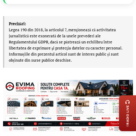
Precizări:
Legea 190 din 2018, la articolul 7, menţionează că activitatea
jurnalistică este exonerată de la unele prevederi ale
Regulamentului GDPR, dacă se păstrează un echilibru între
libertatea de exprimare şi protecţia datelor cu caracter personal.
Informațiile din prezentul articol sunt de interes public și sunt
obținute din surse publice deschise.
LIVE 
RADIO LIVE