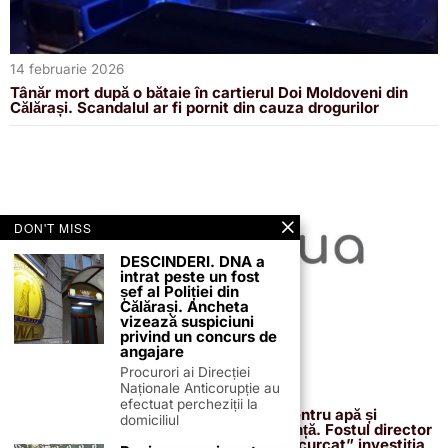
14 februarie 2026
Tânăr mort după o bătaie în cartierul Doi Moldoveni din
Călărași. Scandalul ar fi pornit din cauza drogurilor
DON'T MISS
DESCINDERI. DNA a
intrat peste un fost
șef al Poliției din
Călărași. Ancheta
vizează suspiciuni
privind un concurs de
angajare
Procurori ai Direcției
Naționale Anticorupție au
13 februarie 2026
efectuat percheziții la
Proiectul de 400 de milioane de euro pentru apă și
domiciliul
canalizare, confirmat definitiv de instanță. Fostul director
reacționează după acuzațiile că ar fi „încurcat” investiția