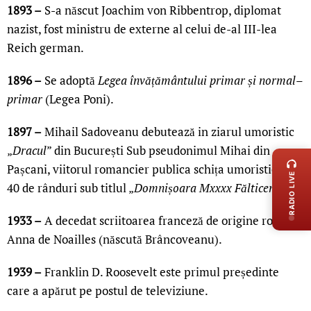
1893 –
S-a născut Joachim von Ribbentrop, diplomat
nazist, fost ministru de externe al celui de-al III-lea
Reich german.
1896 –
Se adoptă
Legea învățământului primar și normal–
primar
(Legea Poni).
1897 –
Mihail Sadoveanu debutează in ziarul umoristic
LIVE 
„
Dracul
” din București Sub pseudonimul Mihai din
Pașcani, viitorul romancier publica schița umoristică de
RADIO LIVE
40 de rânduri sub titlul „
Domnișoara Mxxxx Fălticeni.
1933 –
A decedat scriitoarea franceză de origine romana
Anna de Noailles (născută Brâncoveanu).
1939 –
Franklin D. Roosevelt este primul președinte
care a apărut pe postul de televiziune.