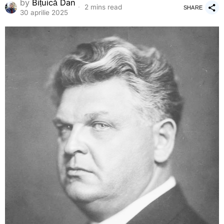
by
Bițuică Dan
2 mins read
SHARE
30 aprilie 2025