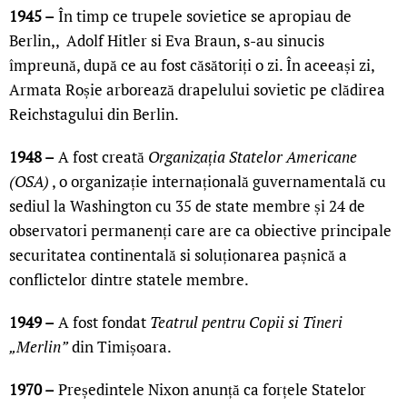
1945 –
În timp ce trupele sovietice se apropiau de
Berlin,, Adolf Hitler si Eva Braun, s-au sinucis
împreună, după ce au fost căsătoriți o zi. În aceeași zi,
Armata Roșie arborează drapelului sovietic pe clădirea
Reichstagului din Berlin.
1948 –
A fost creată
Organizația Statelor Americane
(OSA)
, o organizație internațională guvernamentală cu
sediul la Washington cu 35 de state membre și 24 de
observatori permanenți care are ca obiective principale
securitatea continentală si soluționarea pașnică a
conflictelor dintre statele membre.
1949 –
A fost fondat
Teatrul pentru Copii si Tineri
„Merlin”
din Timișoara.
1970 –
Președintele Nixon anunță ca forțele Statelor