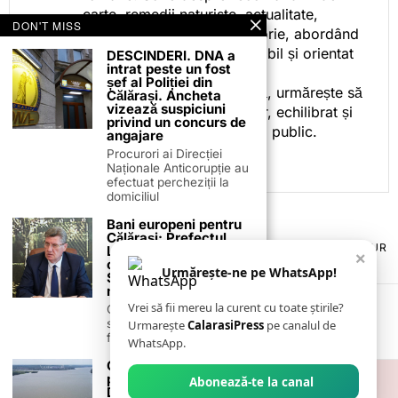
carte, remedii naturiste, actualitate,
DON'T MISS
cotidian politic, sport și istorie, abordând
subiectele într-un stil accesibil și orientat
DESCINDERI. DNA a
intrat peste un fost
spre informare.
șef al Poliției din
Prin activitatea sa editorială, urmărește să
Călărași. Ancheta
vizează suspiciuni
ofere cititorilor conținut clar, echilibrat și
privind un concurs de
relevant, adaptat interesului public.
angajare
Procurori ai Direcției
Naționale Anticorupție au
efectuat percheziții la
domiciliul
Bani europeni pentru
Călărași: Prefectul
TERMENI ȘI CONDIȚII
COOKIES
POLITICA DE ANULARE & RETUR
Laurențiu State anunță
×
PUBLICITATE ONLINE & TIPĂRITĂ
DESPRE NOI
CONTACT
colaborarea cu ADR
Urmărește-ne pe WhatsApp!
Sud-Muntenia pentru
ZIARUL ANUNȚUL CĂLĂRĂȘEAN
noi finanțări
Vrei să fii mereu la curent cu toate știrile?
Călărașul se pregătește
să intre pe harta
Urmarește
CalarasiPress
pe canalul de
finanțărilor europene, cu
WhatsApp.
Catamaran electric
pentru transportul pe
Abonează-te la canal
Dunăre între Silistra