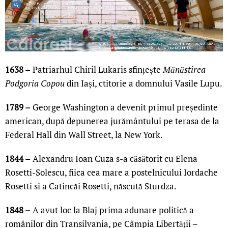
1638 –
Patriarhul Chiril Lukaris sfințește
Mănăstirea
Podgoria Copou
din Iași, ctitorie a domnului Vasile Lupu.
1789 –
George Washington a devenit primul președinte
american, după depunerea jurământului pe terasa de la
Federal Hall din Wall Street, la New York.
1844 –
Alexandru Ioan Cuza s-a căsătorit cu Elena
Rosetti-Solescu, fiica cea mare a postelnicului Iordache
Rosetti si a Catincăi Rosetti, născută Sturdza.
1848 –
A avut loc la Blaj prima adunare politică a
românilor din Transilvania, pe Câmpia Libertății –