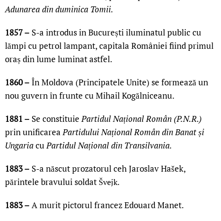
Adunarea din duminica Tomii.
1857 –
S-a introdus in București iluminatul public cu
lămpi cu petrol lampant, capitala României fiind primul
oraș din lume luminat astfel.
1860 –
În Moldova (Principatele Unite) se formează un
nou guvern în frunte cu Mihail Kogălniceanu.
1881 –
Se constituie
Partidul Național Român (P.N.R.)
prin unificarea
Partidului Național Român din Banat și
Ungaria
cu
Partidul Național din Transilvania.
1883 –
S-a născut prozatorul ceh Jaroslav Hašek,
părintele bravului soldat
Švejk.
1883 –
A murit pictorul francez Edouard Manet.