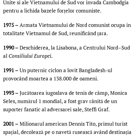
Unite si ale Vietnamului de Sud vor invada Cambodgia
pentru a lichida bazele forțelor comuniste.
1975 –
Armata Vietnamului de Nord comunist ocupa in
totalitate Vietnamul de Sud, reunificând țara.
1990 –
Deschiderea, la Lisabona, a Centrului Nord–Sud
al
Consiliului Europe
i.
1991 –
Un puternic ciclon a lovit Bangladesh-ul
provocând moartea a 138.000 de oameni.
1993 –
Jucătoarea iugoslava de tenis de câmp, Monica
Seles, numărul 1 mondial, a fost grav rânită de un
suporter fanatic al adversarei sale, Steffi Graf.
2001 –
Milionarul american Dennis Tito, primul turist
spațial, decolează pe o navetă rusească având destinația