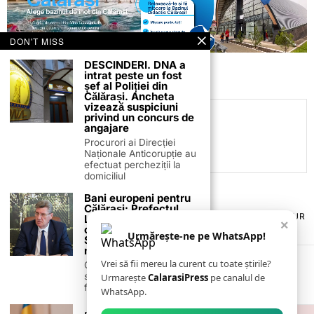
DON'T MISS
DESCINDERI. DNA a
intrat peste un fost
șef al Poliției din
Călărași. Ancheta
vizează suspiciuni
privind un concurs de
C.C
angajare
Procurori ai Direcției
Naționale Anticorupție au
efectuat percheziții la
domiciliul
Bani europeni pentru
Călărași: Prefectul
TERMENI ȘI CONDIȚII
COOKIES
POLITICA DE ANULARE & RETUR
Laurențiu State anunță
×
PUBLICITATE ONLINE & TIPĂRITĂ
DESPRE NOI
CONTACT
colaborarea cu ADR
Urmărește-ne pe WhatsApp!
Sud-Muntenia pentru
ZIARUL ANUNȚUL CĂLĂRĂȘEAN
noi finanțări
Vrei să fii mereu la curent cu toate știrile?
Călărașul se pregătește
să intre pe harta
Urmarește
CalarasiPress
pe canalul de
finanțărilor europene, cu
WhatsApp.
„Nu eu am lovit”: Dan