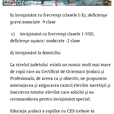
b) învăţământ cu frecvenţă (clasele I-X); deficienşe
grave/associate -9 clase
c) învăţământ cu frecvenţă clasele 1-VIII;
deficienşe uşoare/ moderate -2 clase
d) învăţământ la domiciliu.
La nivelul judetului există un număr mult mai mare
de copii care au Certificat de Orientară Şcolară şi
Profesională, de aceea ca şi obiectiv, ne propunem
amenajarea şi asigurarea cazării elevilor navetişti şi
înscrierea tututor elevilor care solicită şi au
recomandarea pentru învăţământ special.
Educaţia şcolară a copiilor cu CES trebuie să
LIVE 