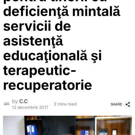
deficienţă mintală
servicii de
asistenţă
educaţională şi
terapeutic-
recuperatorie
by
C.C
2 mins read
SHARE
12 decembrie 2017