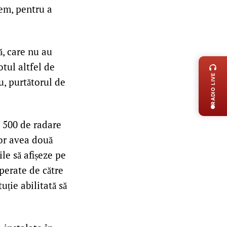
tem, pentru a
LIVE 
ă, care nu au
tul altfel de
RADIO LIVE
, purtătorul de
 500 de radare
vor avea două
ile să afișeze pe
operate de către
uție abilitată să