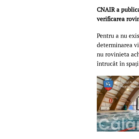
CNAIR a publica
verificarea rovi
Pentru a nu exi
determinarea vit
nu rovinieta ac
întrucât în spaț