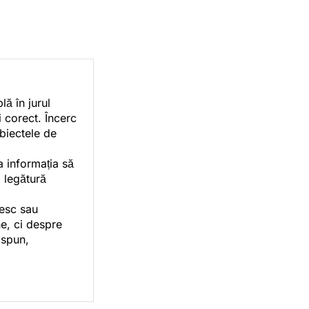
ă în jurul
i corect. Încerc
ubiectele de
a informația să
o legătură
vesc sau
e, ci despre
 spun,