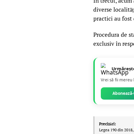
În trecut, acum 
diverse localită
practici au fost 
Procedura de sta
exclusiv în respo
Urmăreșt
Vrei să fii mereu
Abonează-t
Precizări:
Legea 190 din 2018, 