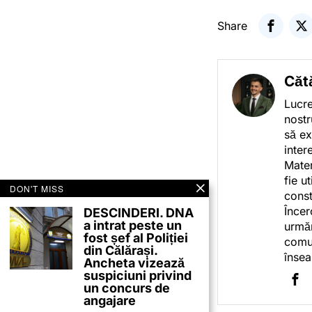
Share
Căt
Lucre
nostr
să ex
inter
Mater
fie u
DON'T MISS
const
Încer
DESCINDERI. DNA
a intrat peste un
urmăr
fost șef al Poliției
comun
din Călărași.
însea
Ancheta vizează
suspiciuni privind
un concurs de
angajare