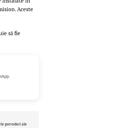
 instalate în
omision. Aceste
ie să fie
sApp.
ele prevederi ale