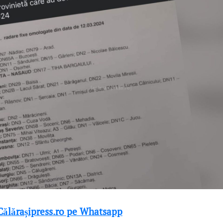
 Călărașipress.ro pe Whatsapp