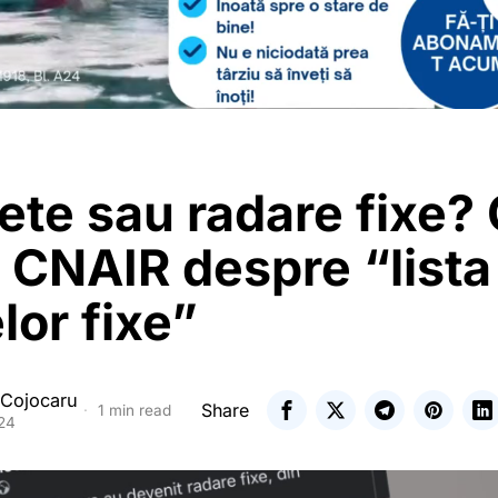
ete sau radare fixe?
 CNAIR despre “lista
lor fixe”
 Cojocaru
Share
1 min read
024