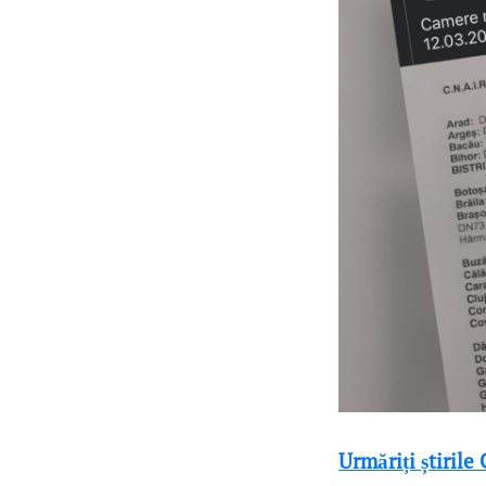
Urmăriți știrile