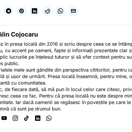
ălin Cojocaru
z în presa locală din 2016 și scriu despre ceea ce se întâmpl
u, cu accent pe oameni, fapte și informații prezentate clar ș
plic lucrurile pe înțelesul tuturor și să ofer context pentru s
es public.
ialele mele sunt gândite din perspectiva cititorilor, pentru c
tilă și ușor de urmărit. Presa locală înseamnă, pentru mine, 
antă cu comunitatea.
c, de fiecare dată, să mă pun în locul celor care citesc, pri
esc ceea ce fac. Pentru că presa locală nu este despre min
itate. Iar dacă oamenii se regăsesc în poveștile pe care le
mnă că sunt pe drumul bun.