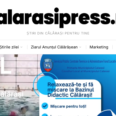
ȘTIRI DIN CĂLĂRAȘI PENTRU TINE
Știrile zilei
Ziarul Anunțul Călărășean
Marketing