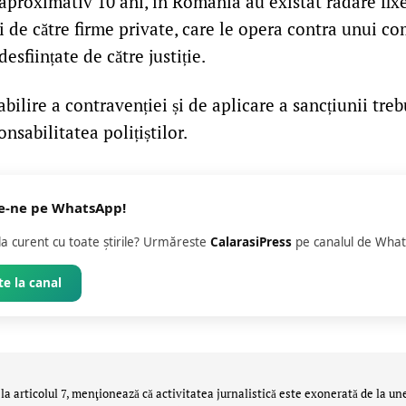
aproximativ 10 ani, în România au existat radare fixe
ți de către firme private, care le opera contra unui c
desființate de către justiție.
bilire a contravenției și de aplicare a sancțiunii trebu
nsabilitatea polițiștilor.
e-ne pe WhatsApp!
 la curent cu toate știrile? Urmăreste
CalarasiPress
pe canalul de What
e la canal
la articolul 7, menţionează că activitatea jurnalistică este exonerată de la un