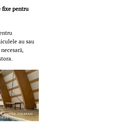
 fixe pentru
entru
hiculele au sau
 necesară,
stora.