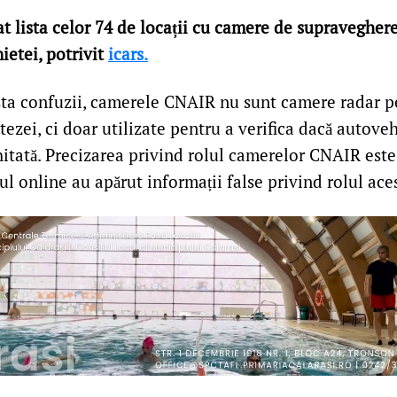
t lista celor 74 de locații cu camere de supraveghere
nietei, potrivit
icars.
sta confuzii, camerele CNAIR nu sunt camere radar p
ezei, ci doar utilizate pentru a verifica dacă autove
hitată. Precizarea privind rolul camerelor CNAIR este
iul online au apărut informații false privind rolul ace