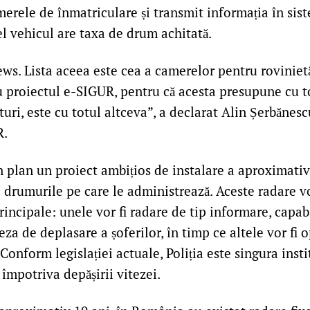
erele de înmatriculare și transmit informația în sis
el vehicul are taxa de drum achitată.
ws. Lista aceea este cea a camerelor pentru roviniet
u proiectul e-SIGUR, pentru că acesta presupune cu to
turi, este cu totul altceva”, a declarat Alin
Șerbănescu
R.
 plan un proiect ambițios de instalare a aproximativ
e drumurile pe care le administrează. Aceste radare 
principale: unele vor fi radare de tip informare, capab
za de deplasare a șoferilor, în timp ce altele vor fi 
Conform legislației actuale, Poliția este singura instit
 împotriva depășirii vitezei.