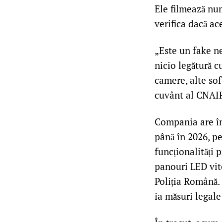
Ele filmează num
verifica dacă ac
„Este un fake ne
nicio legătură c
camere, alte sof
cuvânt al CNAI
Compania are în
până în 2026, p
funcționalități 
panouri LED vite
Poliția Română. 
ia măsuri legale