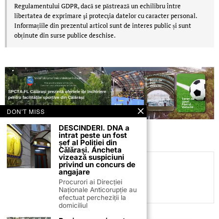
Regulamentului GDPR, dacă se păstrează un echilibru între
libertatea de exprimare şi protecţia datelor cu caracter personal.
Informațiile din prezentul articol sunt de interes public și sunt
obținute din surse publice deschise.
DON'T MISS
DESCINDERI. DNA a
intrat peste un fost
șef al Poliției din
Călărași. Ancheta
vizează suspiciuni
privind un concurs de
C.C
angajare
Procurori ai Direcției
Naționale Anticorupție au
efectuat percheziții la
domiciliul