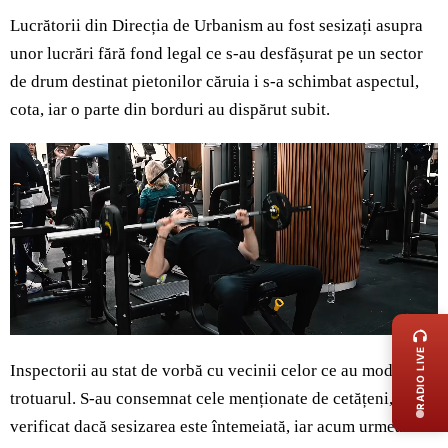
Lucrătorii din Direcția de Urbanism au fost sesizați asupra
unor lucrări fără fond legal ce s-au desfășurat pe un sector
de drum destinat pietonilor căruia i s-a schimbat aspectul,
cota, iar o parte din borduri au dispărut subit.
LIVE 
RADIO LIVE
Inspectorii au stat de vorbă cu vecinii celor ce au modificat
trotuarul. S-au consemnat cele menționate de cetățeni, s-a
verificat dacă sesizarea este întemeiată, iar acum urmează să