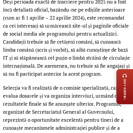
Deși perioada exactă de înscriere pentru 2025 nu a fost
încă detaliată oficial, bazându-ne pe edițiile anterioare
(cum ar fi 1 aprilie – 22 aprilie 2024), este recomandat
ca cei interesați să urmărească site-ul și paginile oficiale
de social media ale programului pentru actualizări.
Candidații trebuie să fie cetățeni români, să cunoască
limba română (scris și vorbit), să aibă cunoștințe de bază
IT și să stăpânească cel puțin o limbă străină de circulație
LIVE 
internațională. De asemenea, nu trebuie să fie angajați și
să nu fi participat anterior la acest program.
RADIO LIVE
Selecția va fi realizată de o comisie specializată, care va
evalua dosarele și va organiza interviuri, urmând ca
rezultatele finale să fie anunțate ulterior. Programul,
organizat de Secretariatul General al Guvernului,
reprezintă o oportunitate excelentă pentru tineri de a
cunoaște mecanismele administrației publice și de a