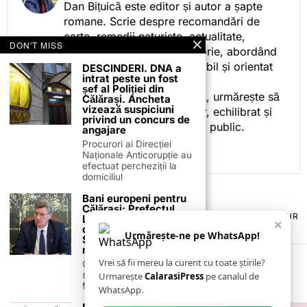
Dan Bițuică este editor și autor a șapte
romane. Scrie despre recomandări de
carte, remedii naturiste, actualitate,
DON'T MISS
cotidian politic, sport și istorie, abordând
subiectele într-un stil accesibil și orientat
DESCINDERI. DNA a
intrat peste un fost
spre informare.
șef al Poliției din
Prin activitatea sa editorială, urmărește să
Călărași. Ancheta
vizează suspiciuni
ofere cititorilor conținut clar, echilibrat și
privind un concurs de
relevant, adaptat interesului public.
angajare
Procurori ai Direcției
Naționale Anticorupție au
efectuat percheziții la
domiciliul
Bani europeni pentru
Călărași: Prefectul
TERMENI ȘI CONDIȚII
COOKIES
POLITICA DE ANULARE & RETUR
Laurențiu State anunță
×
PUBLICITATE ONLINE & TIPĂRITĂ
DESPRE NOI
CONTACT
colaborarea cu ADR
Urmărește-ne pe WhatsApp!
ZIARUL ANUNȚUL CĂLĂRĂȘEAN
Sud-Muntenia pentru
noi finanțări
Vrei să fii mereu la curent cu toate știrile?
Călărașul se pregătește
să intre pe harta
Urmarește
CalarasiPress
pe canalul de
finanțărilor europene, cu
WhatsApp.