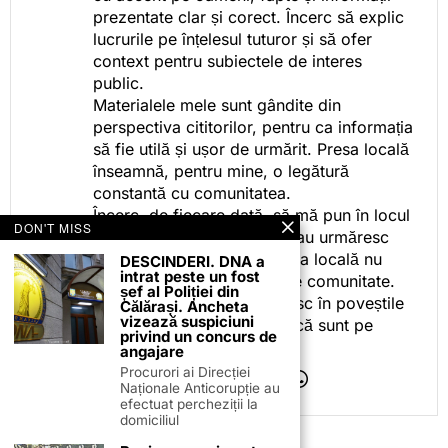
prezentate clar și corect. Încerc să explic
lucrurile pe înțelesul tuturor și să ofer
context pentru subiectele de interes
public.
Materialele mele sunt gândite din
perspectiva cititorilor, pentru ca informația
să fie utilă și ușor de urmărit. Presa locală
înseamnă, pentru mine, o legătură
constantă cu comunitatea.
Încerc, de fiecare dată, să mă pun în locul
DON'T MISS
celor care citesc, privesc sau urmăresc
ceea ce fac. Pentru că presa locală nu
DESCINDERI. DNA a
intrat peste un fost
este despre mine, ci despre comunitate.
șef al Poliției din
Iar dacă oamenii se regăsesc în poveștile
Călărași. Ancheta
vizează suspiciuni
pe care le spun, înseamnă că sunt pe
privind un concurs de
drumul bun.
angajare
Procurori ai Direcției
Naționale Anticorupție au
efectuat percheziții la
domiciliul