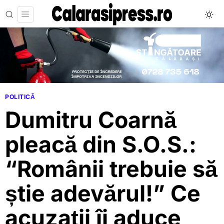
POLITICĂ
Dumitru Coarnă
pleacă din S.O.S.:
“Românii trebuie să
știe adevărul!” Ce
acuzații îi aduce