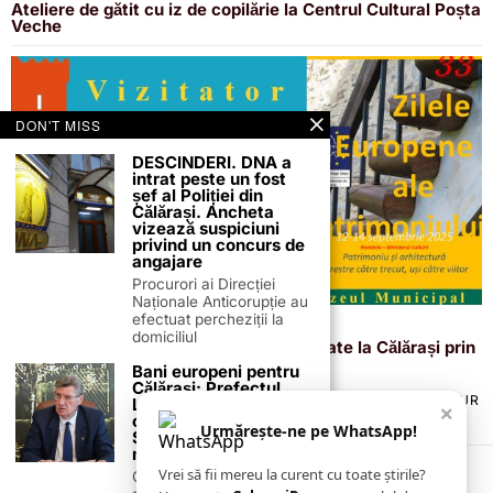
Ateliere de gătit cu iz de copilărie la Centrul Cultural Poșta
Veche
DON'T MISS
DESCINDERI. DNA a
intrat peste un fost
șef al Poliției din
Călărași. Ancheta
vizează suspiciuni
privind un concurs de
angajare
Procurori ai Direcției
Naționale Anticorupție au
efectuat percheziții la
5 septembrie 2025
domiciliul
Zilele Europene ale Patrimoniului, marcate la Călărași prin
proiectul „Vizitator în orașul meu”
Bani europeni pentru
Călărași: Prefectul
TERMENI ȘI CONDIȚII
COOKIES
POLITICA DE ANULARE & RETUR
Laurențiu State anunță
×
PUBLICITATE ONLINE & TIPĂRITĂ
DESPRE NOI
CONTACT
colaborarea cu ADR
Urmărește-ne pe WhatsApp!
ZIARUL ANUNȚUL CĂLĂRĂȘEAN
Sud-Muntenia pentru
noi finanțări
Vrei să fii mereu la curent cu toate știrile?
Călărașul se pregătește