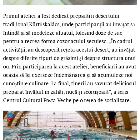
Primul atelier a fost dedicat preparării desertului
tradițional Kürtőskalács, unde participanții au învățat să
întindă și să modeleze aluatul, folosind doze de suc
pentru a recrea forma cozonacului secuiesc. „În cadrul
activității, au descoperit rețeta acestui desert, au învățat
despre diferite tipuri de grăsimi și despre structura unui
ou. Prin participarea la acest atelier, beneficiarii au avut
ocazia să își exerseze îndemânarea și să acumuleze noi
cunoștințe culinare. La final, tinerii au savurat deliciosul
preparat învăluit în zahăr, nucă și scorțișoară”, a scris
Centrul Cultural Poșta Veche pe o rețea de socializare.