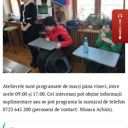
LIVE 
RADIO LIVE
Atelierele sunt programate de marți până vineri, între
orele 09:00 și 17:00. Cei interesați pot obține informații
suplimentare sau se pot programa la numărul de telefon
0723 645 200 (persoană de contact: Mioara Achim).