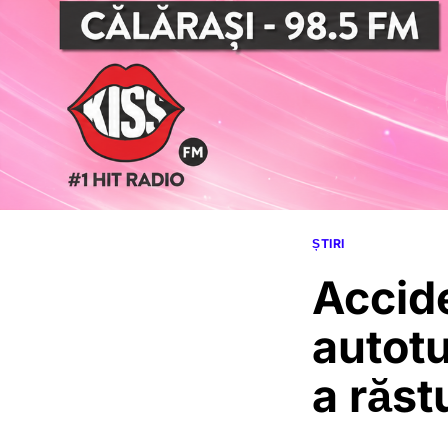
ȘTIRI
Accide
autot
a răst