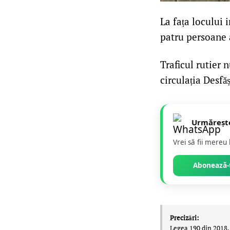
La fața locului 
patru persoane a
Traficul rutier 
circulația Desfăș
Urmăreșt
Vrei să fii mereu
Abonează-t
Precizări:
Legea 190 din 2018, 