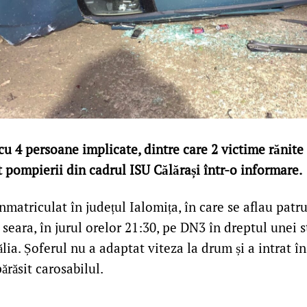
cu 4 persoane implicate, dintre care 2 victime rănite
t pompierii din cadrul ISU Călărași într-o informare.
matriculat în județul Ialomița, în care se aflau patr
i seara, în jurul orelor 21:30, pe DN3 în dreptul unei 
ia. Șoferul nu a adaptat viteza la drum și a intrat î
ărăsit carosabilul.