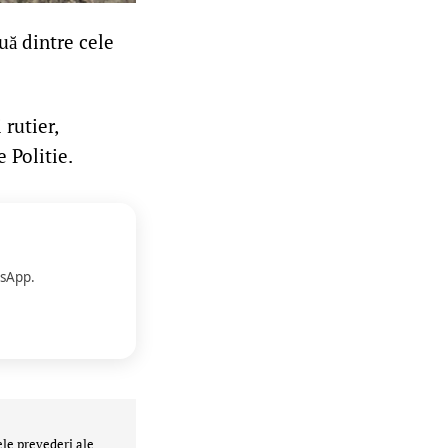
uă dintre cele
 rutier,
e Politie.
sApp.
ele prevederi ale