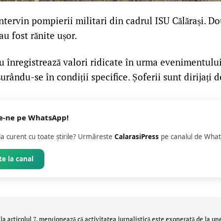
intervin pompierii militari din cadrul ISU Călărași. Do
u fost rănite ușor.
nu înregistrează valori ridicate în urma evenimentului
urându-se în condiții specifice. Șoferii sunt dirijați d
e-ne pe WhatsApp!
 la curent cu toate știrile? Urmăreste
CalarasiPress
pe canalul de What
e la canal
la articolul 7, menţionează că activitatea jurnalistică este exonerată de la un