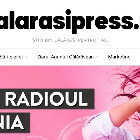
ȘTIRI DIN CĂLĂRAȘI PENTRU TINE
Știrile zilei
Ziarul Anunțul Călărășean
Marketing