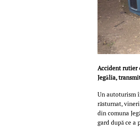
Accident rutier 
Jegălia, transmi
Un autoturism în
răsturnat, viner
din comuna Jegăl
gard după ce a p