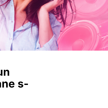
un
ane s-