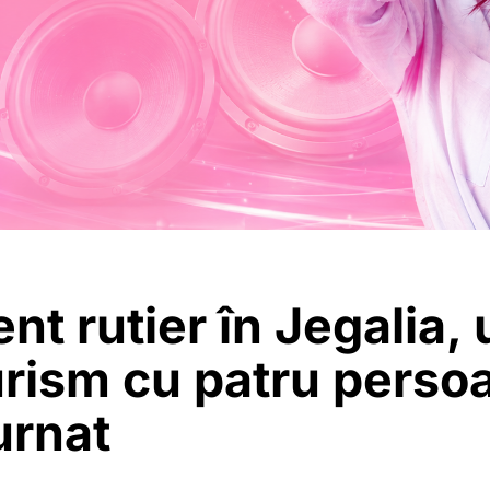
nt rutier în Jegalia, 
urism cu patru perso
urnat