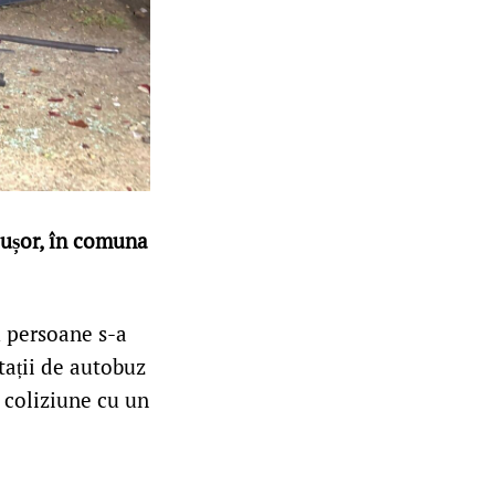
 ușor, în comuna
u persoane s-a
stații de autobuz
n coliziune cu un