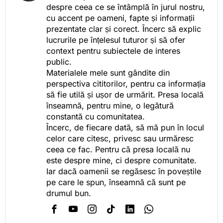
despre ceea ce se întâmplă în jurul nostru,
cu accent pe oameni, fapte și informații
prezentate clar și corect. Încerc să explic
lucrurile pe înțelesul tuturor și să ofer
context pentru subiectele de interes
public.
Materialele mele sunt gândite din
perspectiva cititorilor, pentru ca informația
să fie utilă și ușor de urmărit. Presa locală
înseamnă, pentru mine, o legătură
constantă cu comunitatea.
Încerc, de fiecare dată, să mă pun în locul
celor care citesc, privesc sau urmăresc
ceea ce fac. Pentru că presa locală nu
este despre mine, ci despre comunitate.
Iar dacă oamenii se regăsesc în poveștile
pe care le spun, înseamnă că sunt pe
drumul bun.