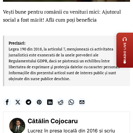
Vești bune pentru românii cu venituri mici: Ajutorul
social a fost mărit! Află cum poți beneficia
LIVE 
Precizări:
RADIO LIVE
Legea 190 din 2018, la articolul 7, menţionează că activitatea
jurnalistică este exonerată de la unele prevederi ale
Regulamentului GDPR, dacă se păstrează un echilibru între
libertatea de exprimare şi protecţia datelor cu caracter personal.
Informațiile din prezentul articol sunt de interes public și sunt
obținute din surse publice deschise.
Cătălin Cojocaru
Lucrez în presa locală din 2016 și scriu