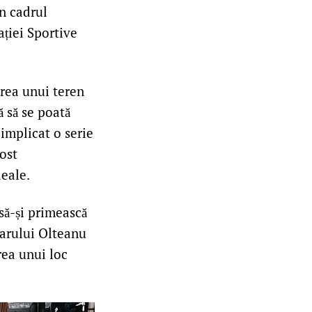
n cadrul
ației Sportive
area unui teren
ă să se poată
implicat o serie
fost
deale.
să-și primească
imarului Olteanu
rea unui loc