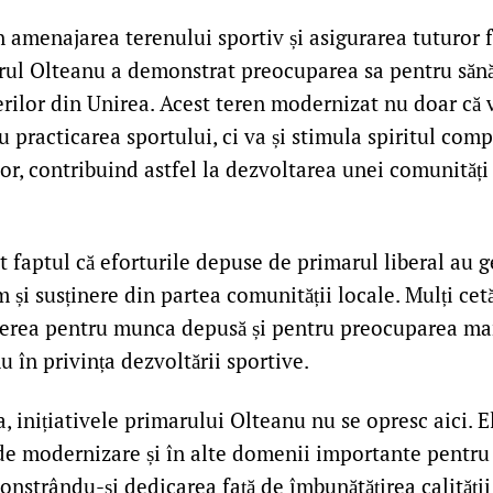
în amenajarea terenului sportiv și asigurarea tuturor fa
rul Olteanu a demonstrat preocuparea sa pentru sănă
rilor din Unirea. Acest teren modernizat nu doar că v
 practicarea sportului, ci va și stimula spiritul comp
lor, contribuind astfel la dezvoltarea unei comunități 
 faptul că eforturile depuse de primarul liberal au 
 și susținere din partea comunității locale. Mulți cetă
erea pentru munca depusă și pentru preocuparea ma
 în privința dezvoltării sportive.
, inițiativele primarului Olteanu nu se opresc aici. El
de modernizare și în alte domenii importante pentr
nstrându-și dedicarea față de îmbunătățirea calității 