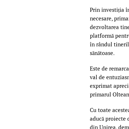
Prin investiția 
necesare, prima
dezvoltarea tine
platformă pentru
în rândul tineri
sănătoase.
Este de remarcat
val de entuziasm
exprimat apreci
primarul Olteanu
Cu toate acestea
aducă proiecte 
din Unirea, demo