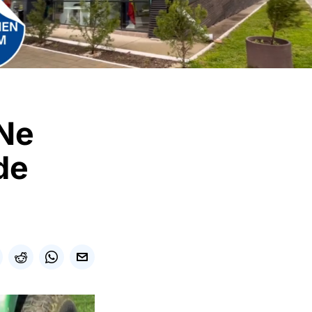
„Ne
de