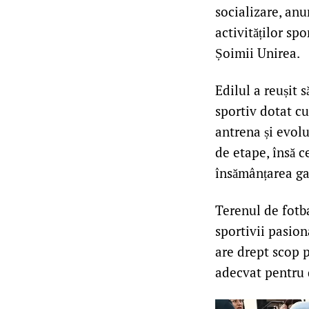
socializare, an
activităților sp
Șoimii Unirea.
Edilul a reușit 
sportiv dotat cu
antrena și evolu
de etape, însă c
însămânțarea gaz
Terenul de fotba
sportivii pasion
are drept scop p
adecvat pentru 