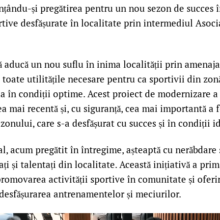
unțându-și pregătirea pentru un nou sezon de succes î
ortive desfășurate în localitate prin intermediul Asoci
să aducă un nou suflu în inima localității prin amenaj
 toate utilitățile necesare pentru ca sportivii din zon
a în condiții optime. Acest proiect de modernizare a 
ea mai recentă și, cu siguranță, cea mai importantă a 
onului, care s-a desfășurat cu succes și în condiții i
l, acum pregătit în întregime, așteaptă cu nerăbdare 
ați și talentați din localitate. Această inițiativă a pr
romovarea activității sportive în comunitate și oferi
desfășurarea antrenamentelor și meciurilor.