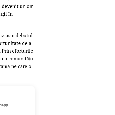
 a devenit un om
ății în
tuziasm debutul
ortunitate de a
. Prin eforturile
erea comunității
tanța pe care o
sApp.