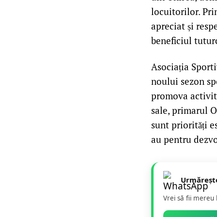
locuitorilor. Pr
apreciat și resp
beneficiul tutur
Asociația Sport
noului sezon sp
promova activita
sale, primarul O
sunt priorități 
au pentru dezvol
Urmăreșt
Vrei să fii mereu