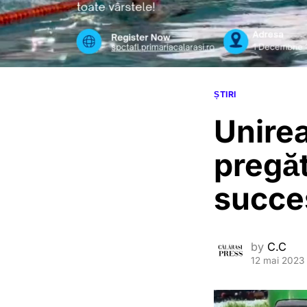
ȘTIRI
Unirea
pregă
succe
by
C.C
12 mai 2023