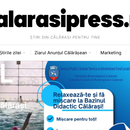
ȘTIRI DIN CĂLĂRAȘI PENTRU TINE
Știrile zilei
Ziarul Anunțul Călărășean
Marketing