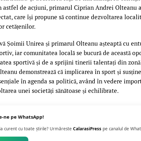
in astfel de acțiuni, primarul Ciprian Andrei Olteanu
ectat, care își propune să continue dezvoltarea localit
or cetățenilor.
ivă Șoimii Unirea și primarul Olteanu așteaptă cu en
ortiv, iar comunitatea locală se bucură de această op
tea sportivă și de a sprijini tinerii talentați din zonă
lteanu demonstrează că implicarea în sport și susțin
esențiale în agenda sa politică, având în vedere impor
tarea unei societăți sănătoase și echilibrate.
e-ne pe WhatsApp!
 la curent cu toate știrile? Urmăreste
CalarasiPress
pe canalul de What