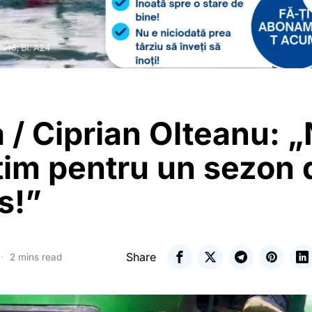
 / Ciprian Olteanu: 
tim pentru un sezon 
s!”
Share
2 mins read