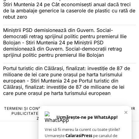
Stiri Muntenia 24
pe
Cât economisești anual dacă treci
de la ambalaje generice la caserole de plastic cu rată de
rebut zero
Miniștrii PSD demisionează din Guvern. Social-
democrații retrag sprijinul politic pentru premierul Ilie
Bolojan - Stiri Muntenia 24
pe
Miniștrii PSD
demisionează din Guvern. Social-democrații retrag
sprijinul politic pentru premierul Ilie Bolojan
Portul turistic din Călărași, finalizat: investiție de 87 de
milioane de lei care pune orașul pe harta turismului
european - Stiri Muntenia 24
pe
Portul turistic din
Călărași, finalizat: investiție de 87 de milioane de lei
care pune orașul pe harta turismului european
TERMENI ȘI CONDIȚII
COOKIES
POLITICA DE ANULARE & RETUR
×
PUBLICITATE ONLINE & TIPĂRITĂ
DESPRE NOI
CONTACT
Urmărește-ne pe WhatsApp!
ZIARUL ANUNȚUL CĂLĂRĂȘEAN
Vrei să fii mereu la curent cu toate știrile?
Urmarește
CalarasiPress
pe canalul de