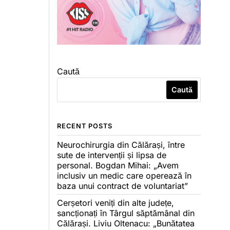
Caută
Caută
RECENT POSTS
Neurochirurgia din Călărași, între
sute de intervenții și lipsa de
personal. Bogdan Mihai: „Avem
inclusiv un medic care operează în
baza unui contract de voluntariat”
Cerșetori veniți din alte județe,
sancționați în Târgul săptămânal din
Călărași. Liviu Oltenacu: „Bunătatea