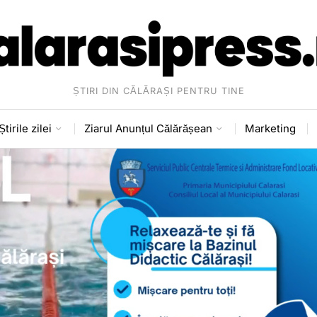
ȘTIRI DIN CĂLĂRAȘI PENTRU TINE
Știrile zilei
Ziarul Anunțul Călărășean
Marketing