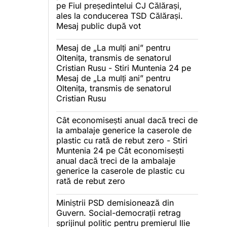
pe
Fiul președintelui CJ Călărași,
ales la conducerea TSD Călărași.
Mesaj public după vot
Mesaj de „La mulți ani” pentru
Oltenița, transmis de senatorul
Cristian Rusu - Stiri Muntenia 24
pe
Mesaj de „La mulți ani” pentru
Oltenița, transmis de senatorul
Cristian Rusu
Cât economisești anual dacă treci de
la ambalaje generice la caserole de
plastic cu rată de rebut zero - Stiri
Muntenia 24
pe
Cât economisești
anual dacă treci de la ambalaje
generice la caserole de plastic cu
rată de rebut zero
Miniștrii PSD demisionează din
Guvern. Social-democrații retrag
sprijinul politic pentru premierul Ilie