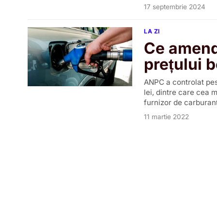
17 septembrie 2024
LA ZI
Ce amend
prețului 
ANPC a controlat pest
lei, dintre care cea 
furnizor de carburanți
11 martie 2022