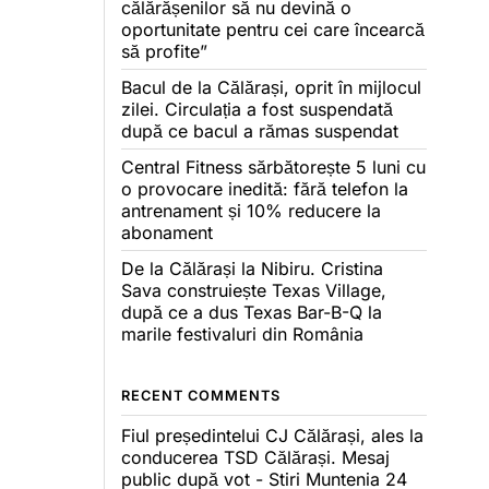
călărășenilor să nu devină o
oportunitate pentru cei care încearcă
să profite”
Bacul de la Călărași, oprit în mijlocul
zilei. Circulația a fost suspendată
după ce bacul a rămas suspendat
Central Fitness sărbătorește 5 luni cu
o provocare inedită: fără telefon la
antrenament și 10% reducere la
abonament
De la Călărași la Nibiru. Cristina
Sava construiește Texas Village,
după ce a dus Texas Bar-B-Q la
marile festivaluri din România
RECENT COMMENTS
Fiul președintelui CJ Călărași, ales la
conducerea TSD Călărași. Mesaj
public după vot - Stiri Muntenia 24