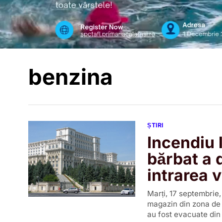
benzina
ȘTIRI
Incendiu 
bărbat a d
intrarea v
Marți, 17 septembrie,
magazin din zona de 
au fost evacuate din 