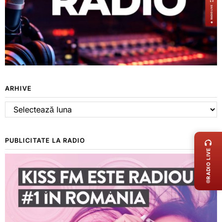
ARHIVE
Arhive
LIVE 
PUBLICITATE LA RADIO
RADIO LIVE