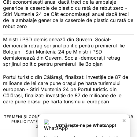
Cât economisești anual dacă treci de la ambalaje
generice la caserole de plastic cu rată de rebut zero -
Stiri Muntenia 24
pe
Cât economisești anual dacă treci
de la ambalaje generice la caserole de plastic cu rată de
rebut zero
Miniștrii PSD demisionează din Guvern. Social-
democrații retrag sprijinul politic pentru premierul Ilie
Bolojan - Stiri Muntenia 24
pe
Miniștrii PSD
demisionează din Guvern. Social-democrații retrag
sprijinul politic pentru premierul Ilie Bolojan
Portul turistic din Călărași, finalizat: investiție de 87 de
milioane de lei care pune orașul pe harta turismului
european - Stiri Muntenia 24
pe
Portul turistic din
Călărași, finalizat: investiție de 87 de milioane de lei
care pune orașul pe harta turismului european
TERMENI ȘI CONDIȚII
COOKIES
POLITICA DE ANULARE & RETUR
×
PUBLICITATE ONLINE & TIPĂRITĂ
DESPRE NOI
CONTACT
Urmărește-ne pe WhatsApp!
ZIARUL ANUNȚUL CĂLĂRĂȘEAN