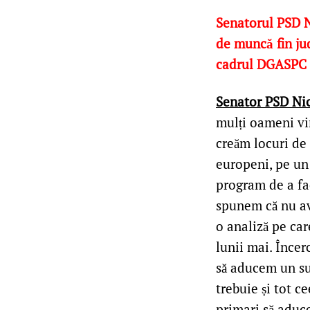
Senatorul PSD Ni
de muncă fin jud
cadrul DGASPC p
Senator PSD Ni
mulți oameni vi
creăm locuri de
europeni, pe un 
program de a fa
spunem că nu av
o analiză pe car
lunii mai. Înce
să aducem un suf
trebuie și tot c
primari să aduce