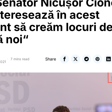
Senator Nicușor Cion
teresează în acest
t să creăm locuri d
 noi“
Share
7 mins read
2021