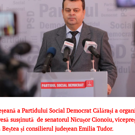
ețeană a Partidului Social Democrat Călărași a organ
resă susținută de senatorul Nicușor Cionoiu, vicepre
 Beștea și consilierul județean
Emilia Tudor.