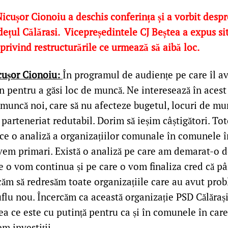
cușor Cionoiu a deschis conferința și a vorbit despre
ețul Călărasi. Vicepreședintele CJ Beștea a expus si
rivind restructurările ce urmează să aibă loc.
cușor Cionoiu:
În programul de audiențe pe care îl a
n pentru a găsi loc de muncă. Ne interesează în aces
 muncă noi, care să nu afecteze bugetul, locuri de mu
parteneriat redutabil. Dorim să ieșim câștigători. T
ce o analiză a organizațiilor comunale în comunele î
em primari. Există o analiză pe care am demarat-o de
e o vom continua și pe care o vom finaliza cred că pân
rcăm să redresăm toate organizațiile care au avut pro
lu nou. Încercăm ca această organizație PSD Călărași 
eea ce este cu putință pentru ca și în comunele în ca
m investiții.