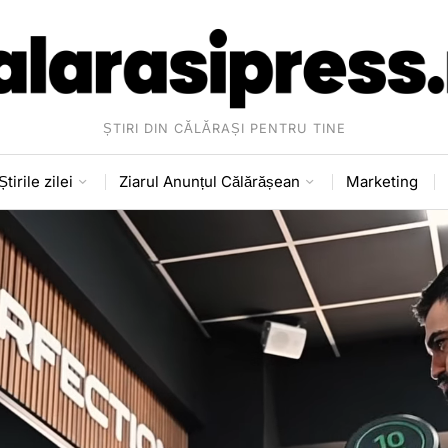
ȘTIRI DIN CĂLĂRAȘI PENTRU TINE
Știrile zilei
Ziarul Anunțul Călărășean
Marketing