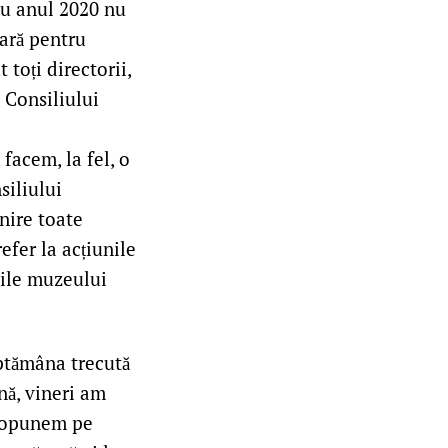
 cu anul 2020 nu
vară pentru
toți directorii,
 Consiliului
facem, la fel, o
siliului
nire toate
efer la acțiunile
unile muzeului
ăptămâna trecută
nă, vineri am
propunem pe