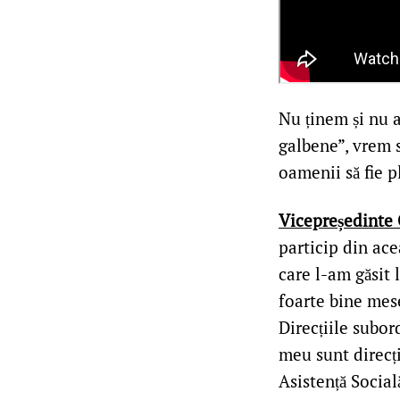
Nu ținem și nu 
galbene”, vrem s
oamenii să fie p
Vicepreședinte 
particip din ace
care l-am găsit 
foarte bine mes
Direcțiile subo
meu sunt direcți
Asistență Socia