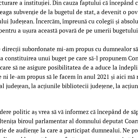
ucturare a instituției. Din cauza faptului că începând
eaga subvenție de la bugetul de stat, a devenit o po
lui Județean. Încercăm, împreună cu colegii și absolut 
 pentru a ușura această povară de pe umerii bugetului
te direcții subordonate mi-am propus cu dumnealor să 
la constituirea unui buget pe care să-l propunem Con
care să ne asigure posibilitatea de a aduce la îndepli
e ni le-am propus să le facem în anul 2021 și aici mă r
al județean, la acțiunile bibliotecii județene, la acți
dere politic aș vrea să vă informez că începând de s
Oltenița biroul parlamentar al domnului deputat Coar
erie de audiențe la care a participat dumnealui. Ne 