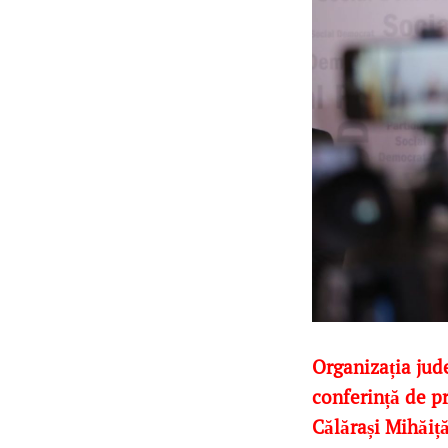
Organizația jud
conferință de p
Călărași Mihăiță