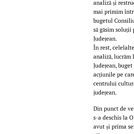
analiză și restr
mai primim într
bugetul Consiliu
să găsim soluții
Județean.
În rest, celelal
analiză, lucrăm 
Județean, buget 
acțiunile pe car
centrului cultur
județean.
Din punct de ve
s-a deschis la 
avut și prima s