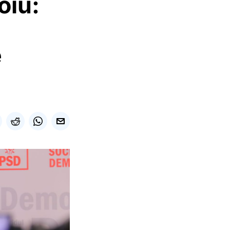
oiu:
e