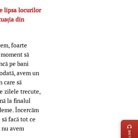
 lipsa locurilor
tuația din
vem, foarte
t moment să
ncă pe bani
otodată, avem un
n care să
 zilele trecute,
ă la finalul
bleme. Încercăm
LIVE 
să facă tot ce
re nu avem