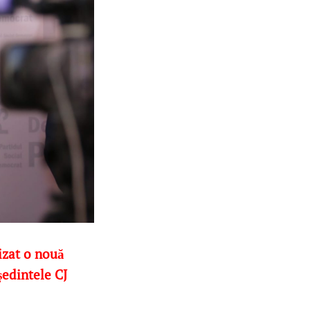
izat o nouă
ședintele CJ