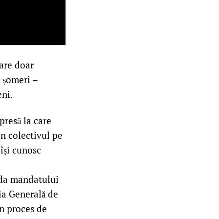
sare doar
ă șomeri –
eni.
presă la care
în colectivul pe
 își cunosc
ada mandatului
ția Generală de
in proces de