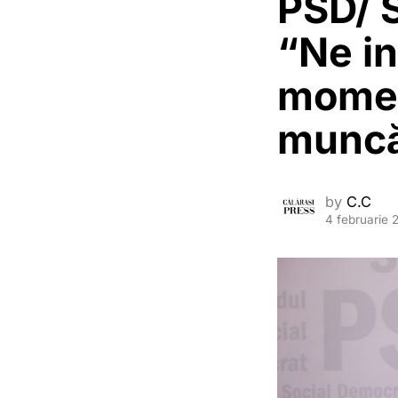
PSD/ 
“Ne in
momen
muncă
by
C.C
4 februarie 