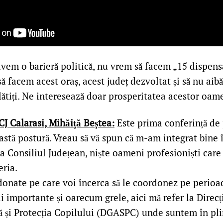
avem o barieră politică, nu vrem să facem „15 dispen
ă facem acest oraș, acest județ dezvoltat și să nu aib
lătiți. Ne interesează doar prosperitatea acestor oam
CJ Calarasi, Mihăiță Beștea:
Este prima conferință de 
astă postură. Vreau să vă spun că m-am integrat bine 
la Consiliul Județean, niște oameni profesioniști care
eria.
rdonate pe care voi încerca să le coordonez pe perio
i importante și oarecum grele, aici mă refer la Direc
lă și Protecția Copilului (DGASPC) unde suntem în pl