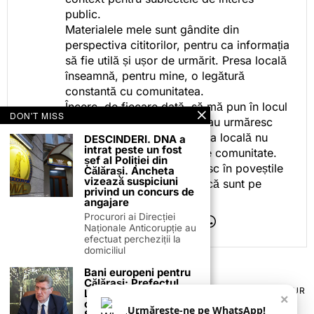
public.
Materialele mele sunt gândite din
perspectiva cititorilor, pentru ca informația
să fie utilă și ușor de urmărit. Presa locală
înseamnă, pentru mine, o legătură
constantă cu comunitatea.
Încerc, de fiecare dată, să mă pun în locul
DON'T MISS
celor care citesc, privesc sau urmăresc
ceea ce fac. Pentru că presa locală nu
DESCINDERI. DNA a
intrat peste un fost
este despre mine, ci despre comunitate.
șef al Poliției din
Iar dacă oamenii se regăsesc în poveștile
Călărași. Ancheta
vizează suspiciuni
pe care le spun, înseamnă că sunt pe
privind un concurs de
drumul bun.
angajare
Procurori ai Direcției
Naționale Anticorupție au
efectuat percheziții la
domiciliul
Bani europeni pentru
Călărași: Prefectul
TERMENI ȘI CONDIȚII
COOKIES
POLITICA DE ANULARE & RETUR
Laurențiu State anunță
×
PUBLICITATE ONLINE & TIPĂRITĂ
DESPRE NOI
CONTACT
colaborarea cu ADR
Urmărește-ne pe WhatsApp!
ZIARUL ANUNȚUL CĂLĂRĂȘEAN