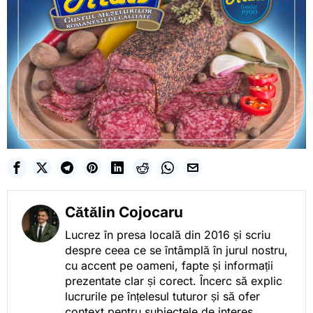
Cătălin Cojocaru
Lucrez în presa locală din 2016 și scriu
despre ceea ce se întâmplă în jurul nostru,
cu accent pe oameni, fapte și informații
prezentate clar și corect. Încerc să explic
lucrurile pe înțelesul tuturor și să ofer
context pentru subiectele de interes