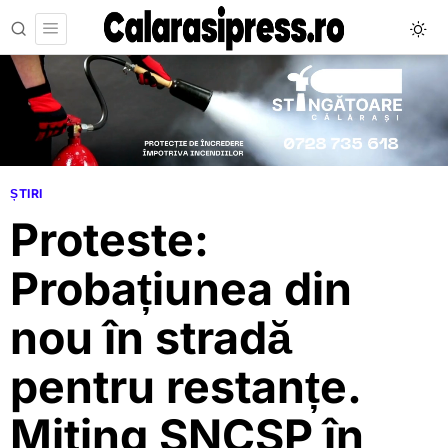
ȘTIRI
Proteste:
Probațiunea din
nou în stradă
pentru restanțe.
Miting SNCSP în