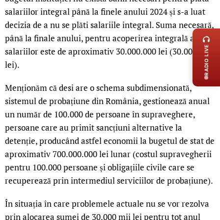
salariilor integral până la finele anului 2024 și s-a luat
LIVE 
decizia de a nu se plăti salariile integral. Suma necesară,
până la finale anului, pentru acoperirea integrală a
RADIO LIVE
salariilor este de aproximativ 30.000.000 lei (30.000 mii
lei).
Menționăm că desi are o schema subdimensionată,
sistemul de probațiune din România, gestionează anual
un număr de 100.000 de persoane în supraveghere,
persoane care au primit sancțiuni alternative la
detenție, producând astfel economii la bugetul de stat de
aproximativ 700.000.000 lei lunar (costul supravegherii
pentru 100.000 persoane și obligațiile civile care se
recuperează prin intermediul serviciilor de probațiune).
În situația în care problemele actuale nu se vor rezolva
prin alocarea sumei de 30.000 mii lei pentru tot anul